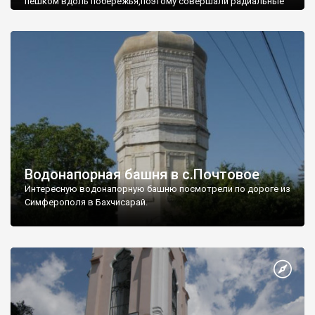
пешком вдоль побережья,поэтому совершали радиальные
вылазки из Оленевки.
Водонапорная башня в с.Почтовое
Интересную водонапорную башню посмотрели по дороге из
Симферополя в Бахчисарай.