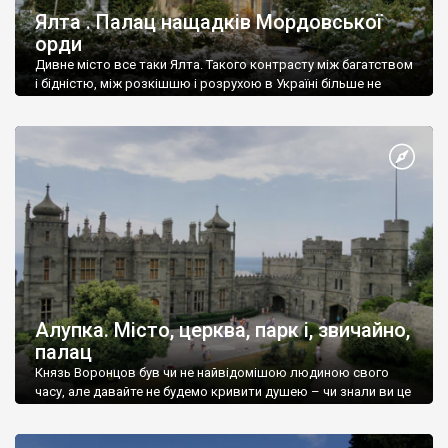
Ялта . Палац нащадків Мордовської
орди
Дивне місто все таки Ялта. Такого контрасту між багатством
і бідністю, між розкішшю і розрухою в Україні більше не
знайдеш.
Алупка. Місто, церква, парк і, звичайно,
палац
Князь Воронцов був чи не найвідомішою людиною свого
часу, але давайте не будемо кривити душею – чи знали ви це
прізвище до відвідин Алупки? Мабуть все таки ні.