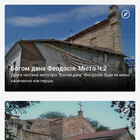
Богом дана Феодосія. Місто Ч.2
Друга частина звіту про "Богом дану" Феодосію буде не менш
насиченою ніж перша.