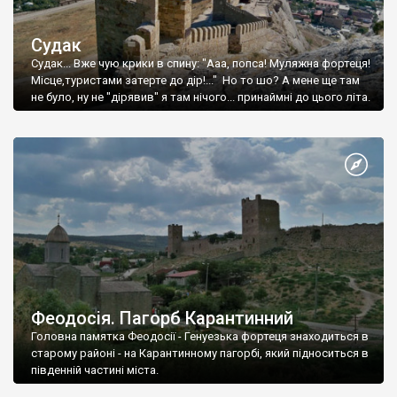
Судак
Судак... Вже чую крики в спину: "Ааа, попса! Муляжна фортеця!
Місце,туристами затерте до дір!..." Но то шо? А мене ще там
не було, ну не "дірявив" я там нічого... принаймні до цього літа.
Феодосія. Пагорб Карантинний
Головна памятка Феодосії - Генуезька фортеця знаходиться в
старому районі - на Карантинному пагорбі, який підноситься в
південній частині міста.