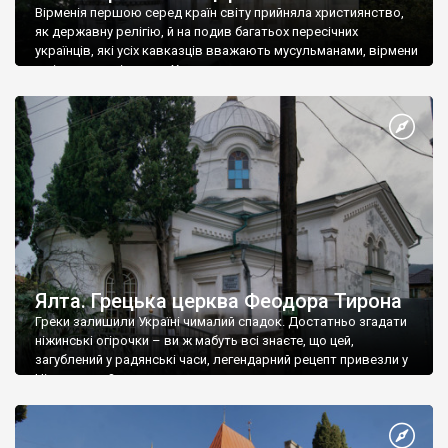
Вірменія першою серед країн світу прийняла християнство,
як державну релігію, й на подив багатьох пересічних
українців, які усіх кавказців вважають мусульманами, вірмени
є відданими вірянами Христа
Ялта. Грецька церква Феодора Тирона
Греки залишили Україні чималий спадок. Достатньо згадати
ніжинські огірочки – ви ж мабуть всі знаєте, що цей,
загублений у радянські часи, легендарний рецепт привезли у
Ніжин греки?