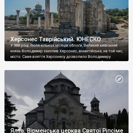
Херсонес Таврійський. ЮНЕСКО
У 988 році, після кількох місяців облоги, Великий київський
князь Володимир захопив Херсонес, візантійське, на той час,
місто. Саме взяття Херсонесу дозволило Володимиру
диктувати свої умови візантійському імператору Василю ІІ, та
одружитися з його дочкою Ганною. Цього ж року, в
Херсонесі Володимир-язичник, став Василем-християнином.
А потім було Хрещення Русі. На честь Херсонесу Таврійського
названо місто […]
Ялта. Вірменська церква Святої Ріпсіме