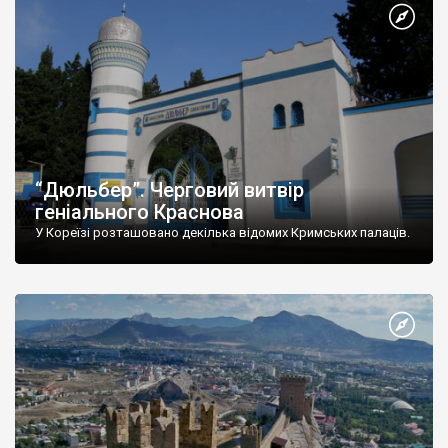
“Дюльбер”. Черговий витвір
геніального Краснова
У Кореїзі розташовано декілька відомих Кримських палаців.