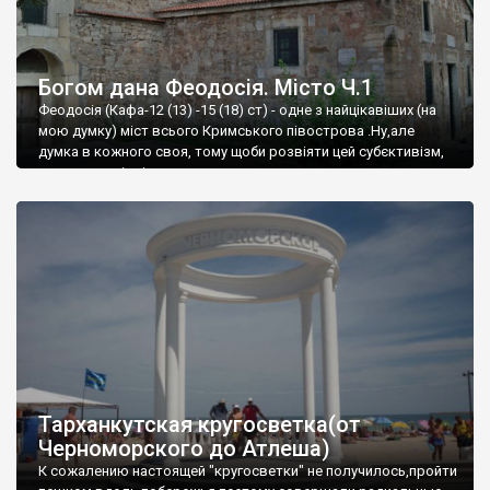
Богом дана Феодосія. Місто Ч.1
Феодосія (Кафа-12 (13) -15 (18) ст) - одне з найцікавіших (на
мою думку) міст всього Кримського півострова .Ну,але
думка в кожного своя, тому щоби розвіяти цей субєктивізм,
запрошую відвідати це
Тарханкутская кругосветка(от
Черноморского до Атлеша)
К сожалению настоящей "кругосветки" не получилось,пройти