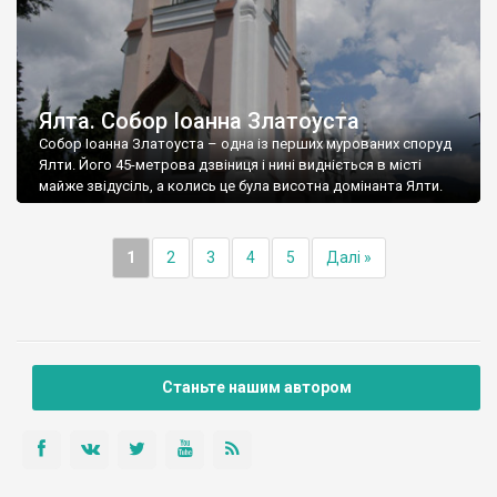
Ялта. Собор Іоанна Златоуста
Собор Іоанна Златоуста – одна із перших мурованих споруд
Ялти. Його 45-метрова дзвіниця і нині видніється в місті
майже звідусіль, а колись це була висотна домінанта Ялти.
1
2
3
4
5
Далі »
Станьте нашим автором