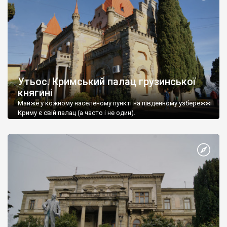
Утьос. Кримський палац грузинської
княгині
Майже у кожному населеному пункті на південному узбережжі
Криму є свій палац (а часто і не один).