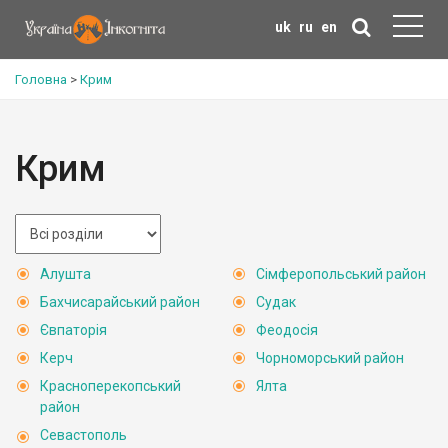
uk
ru
en
Головна
>
Крим
Крим
Алушта
Сімферопольський район
Бахчисарайський район
Судак
Євпаторія
Феодосія
Керч
Чорноморський район
Красноперекопський
Ялта
район
Севастополь