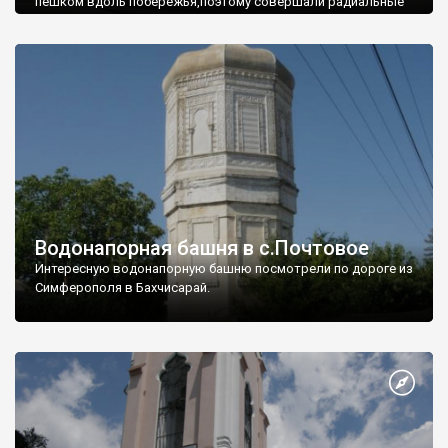
пешком вдоль побережья,поэтому совершали радиальные
вылазки из Оленевки.
Водонапорная башня в с.Почтовое
Интересную водонапорную башню посмотрели по дороге из
Симферополя в Бахчисарай.