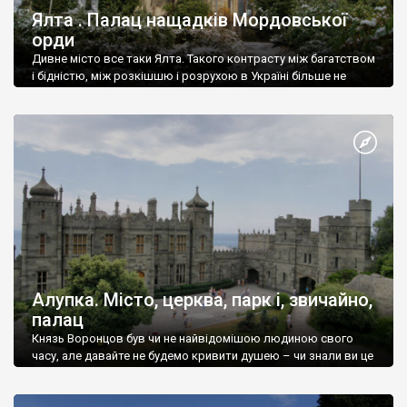
Ялта . Палац нащадків Мордовської
орди
Дивне місто все таки Ялта. Такого контрасту між багатством
і бідністю, між розкішшю і розрухою в Україні більше не
знайдеш.
Алупка. Місто, церква, парк і, звичайно,
палац
Князь Воронцов був чи не найвідомішою людиною свого
часу, але давайте не будемо кривити душею – чи знали ви це
прізвище до відвідин Алупки? Мабуть все таки ні.