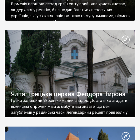
Вірменія першою серед країн світу прийняла християнство,
як державну релігію, й на подив багатьох пересічних
українців, які усіх кавказців вважають мусульманами, вірмени
є відданими вірянами Христа
Ялта. Грецька церква Феодора Тирона
Греки залишили Україні чималий спадок. Достатньо згадати
ніжинські огірочки – ви ж мабуть всі знаєте, що цей,
загублений у радянські часи, легендарний рецепт привезли у
Ніжин греки?