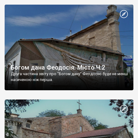
Богом дана Феодосія. Місто Ч.2
Друга частина звіту про "Богом дану" Феодосію буде не менш
насиченою ніж перша.