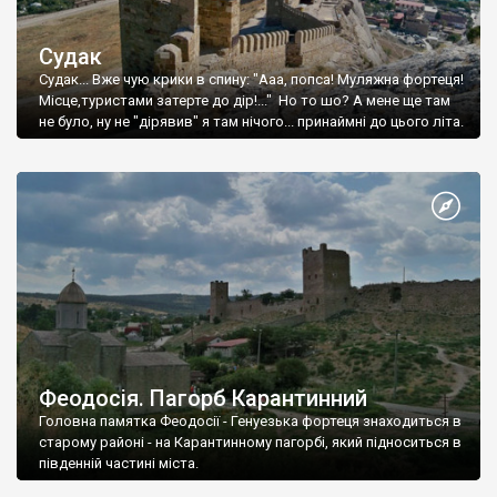
Судак
Судак... Вже чую крики в спину: "Ааа, попса! Муляжна фортеця!
Місце,туристами затерте до дір!..." Но то шо? А мене ще там
не було, ну не "дірявив" я там нічого... принаймні до цього літа.
Феодосія. Пагорб Карантинний
Головна памятка Феодосії - Генуезька фортеця знаходиться в
старому районі - на Карантинному пагорбі, який підноситься в
південній частині міста.