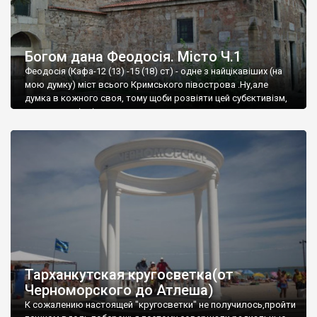
Богом дана Феодосія. Місто Ч.1
Феодосія (Кафа-12 (13) -15 (18) ст) - одне з найцікавіших (на
мою думку) міст всього Кримського півострова .Ну,але
думка в кожного своя, тому щоби розвіяти цей субєктивізм,
запрошую відвідати це
Тарханкутская кругосветка(от
Черноморского до Атлеша)
К сожалению настоящей "кругосветки" не получилось,пройти