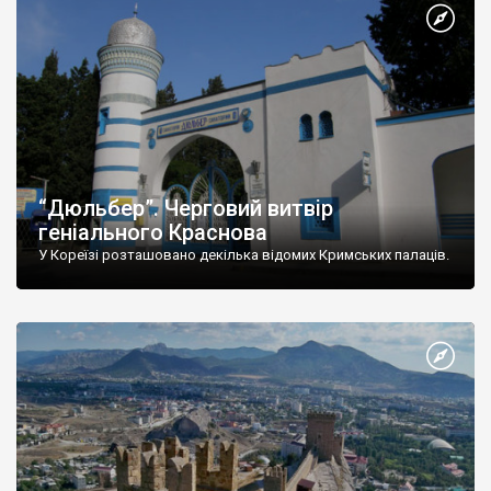
“Дюльбер”. Черговий витвір
геніального Краснова
У Кореїзі розташовано декілька відомих Кримських палаців.