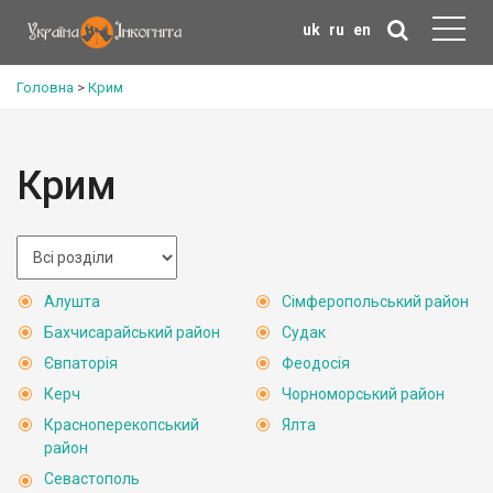
uk
ru
en
Головна
>
Крим
Крим
Алушта
Сімферопольський район
Бахчисарайський район
Судак
Євпаторія
Феодосія
Керч
Чорноморський район
Красноперекопський
Ялта
район
Севастополь