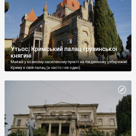
Утьос. Кримський палац грузинської
княгині
Майже у кожному населеному пункті на південному узбережжі
Криму є свій палац (а часто і не один).