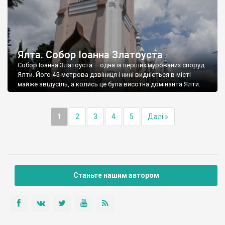
Ялта. Собор Іоанна Златоуста
Собор Іоанна Златоуста – одна із перших мурованих споруд
Ялти. Його 45-метрова дзвіниця і нині видніється в місті
майже звідусіль, а колись це була висотна домінанта Ялти.
1
2
3
4
5
Далі »
Станьте нашим автором