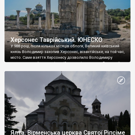
Херсонес Таврійський. ЮНЕСКО
У 988 році, після кількох місяців облоги, Великий київський
князь Володимир захопив Херсонес, візантійське, на той час,
місто. Саме взяття Херсонесу дозволило Володимиру
диктувати свої умови візантійському імператору Василю ІІ, та
одружитися з його дочкою Ганною. Цього ж року, в
Херсонесі Володимир-язичник, став Василем-християнином.
А потім було Хрещення Русі. На честь Херсонесу Таврійського
названо місто […]
Ялта. Вірменська церква Святої Ріпсіме