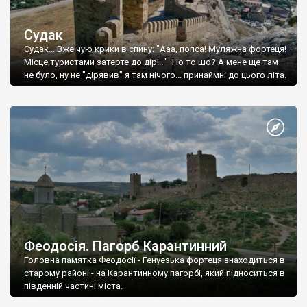
Судак
Судак... Вже чую крики в спину: "Ааа, попса! Муляжна фортеця!
Місце,туристами затерте до дір!..." Но то шо? А мене ще там
не було, ну не "дірявив" я там нічого... принаймні до цього літа.
Феодосія. Пагорб Карантинний
Головна памятка Феодосії - Генуезька фортеця знаходиться в
старому районі - на Карантинному пагорбі, який підноситься в
південній частині міста.