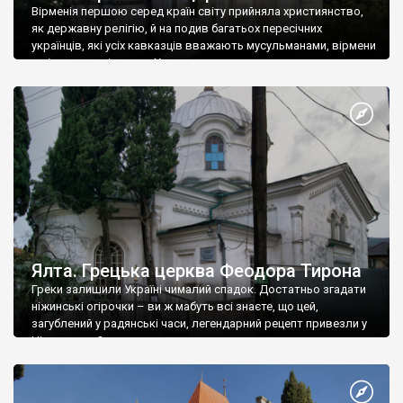
Вірменія першою серед країн світу прийняла християнство,
як державну релігію, й на подив багатьох пересічних
українців, які усіх кавказців вважають мусульманами, вірмени
є відданими вірянами Христа
Ялта. Грецька церква Феодора Тирона
Греки залишили Україні чималий спадок. Достатньо згадати
ніжинські огірочки – ви ж мабуть всі знаєте, що цей,
загублений у радянські часи, легендарний рецепт привезли у
Ніжин греки?