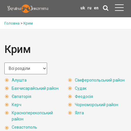
uk
ru
en
Головна
>
Крим
Крим
Алушта
Сімферопольський район
Бахчисарайський район
Судак
Євпаторія
Феодосія
Керч
Чорноморський район
Красноперекопський
Ялта
район
Севастополь