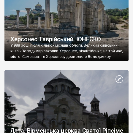
Херсонес Таврійський. ЮНЕСКО
У 988 році, після кількох місяців облоги, Великий київський
князь Володимир захопив Херсонес, візантійське, на той час,
місто. Саме взяття Херсонесу дозволило Володимиру
диктувати свої умови візантійському імператору Василю ІІ, та
одружитися з його дочкою Ганною. Цього ж року, в
Херсонесі Володимир-язичник, став Василем-християнином.
А потім було Хрещення Русі. На честь Херсонесу Таврійського
названо місто […]
Ялта. Вірменська церква Святої Ріпсіме