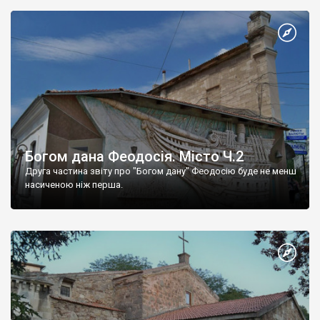
Богом дана Феодосія. Місто Ч.2
Друга частина звіту про "Богом дану" Феодосію буде не менш
насиченою ніж перша.