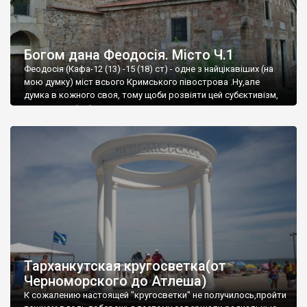
Богом дана Феодосія. Місто Ч.1
Феодосія (Кафа-12 (13) -15 (18) ст) - одне з найцікавіших (на
мою думку) міст всього Кримського півострова .Ну,але
думка в кожного своя, тому щоби розвіяти цей субєктивізм,
запрошую відвідати це
Тарханкутская кругосветка(от
Черноморского до Атлеша)
К сожалению настоящей "кругосветки" не получилось,пройти