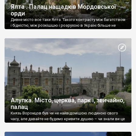
Ялта . Палац нащадків Мордовської
орди
Дивне місто все таки Ялта. Такого контрасту між багатством
і бідністю, між розкішшю і розрухою в Україні більше не
знайдеш.
Алупка. Місто, церква, парк і, звичайно,
палац
Князь Воронцов був чи не найвідомішою людиною свого
часу, але давайте не будемо кривити душею – чи знали ви це
прізвище до відвідин Алупки? Мабуть все таки ні.