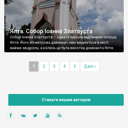
Ялта. Собор Іоанна Златоуста
Собор Іоанна Златоуста – одна із перших мурованих споруд
Ялти. Його 45-метрова дзвіниця і нині видніється в місті
майже звідусіль, а колись це була висотна домінанта Ялти.
1
2
3
4
5
Далі »
Станьте нашим автором