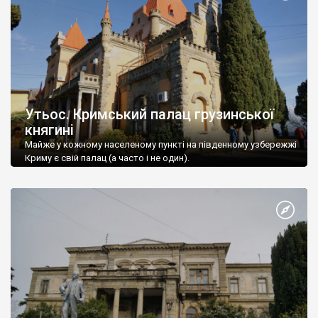
Утьос. Кримський палац грузинської
княгині
Майже у кожному населеному пункті на південному узбережжі
Криму є свій палац (а часто і не один).