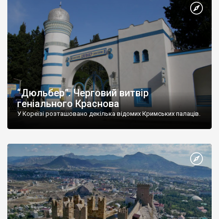
“Дюльбер”. Черговий витвір
геніального Краснова
У Кореїзі розташовано декілька відомих Кримських палаців.