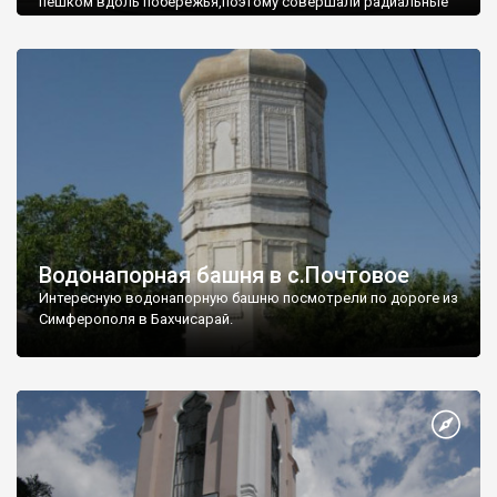
пешком вдоль побережья,поэтому совершали радиальные
вылазки из Оленевки.
Водонапорная башня в с.Почтовое
Интересную водонапорную башню посмотрели по дороге из
Симферополя в Бахчисарай.