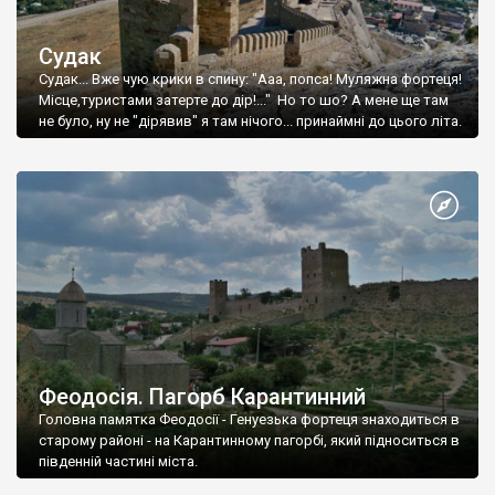
Судак
Судак... Вже чую крики в спину: "Ааа, попса! Муляжна фортеця!
Місце,туристами затерте до дір!..." Но то шо? А мене ще там
не було, ну не "дірявив" я там нічого... принаймні до цього літа.
Феодосія. Пагорб Карантинний
Головна памятка Феодосії - Генуезька фортеця знаходиться в
старому районі - на Карантинному пагорбі, який підноситься в
південній частині міста.