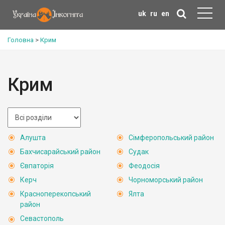
uk
ru
en
Головна
>
Крим
Крим
Алушта
Сімферопольський район
Бахчисарайський район
Судак
Євпаторія
Феодосія
Керч
Чорноморський район
Красноперекопський
Ялта
район
Севастополь