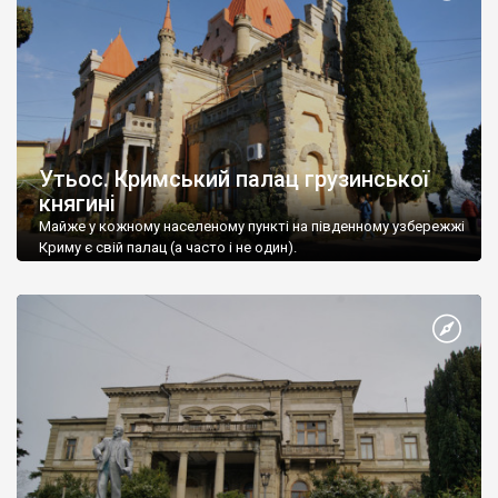
Утьос. Кримський палац грузинської
княгині
Майже у кожному населеному пункті на південному узбережжі
Криму є свій палац (а часто і не один).