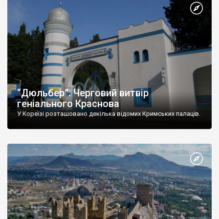
“Дюльбер”. Черговий витвір
геніального Краснова
У Кореїзі розташовано декілька відомих Кримських палаців.