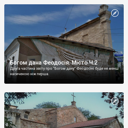
Богом дана Феодосія. Місто Ч.2
Друга частина звіту про "Богом дану" Феодосію буде не менш
насиченою ніж перша.