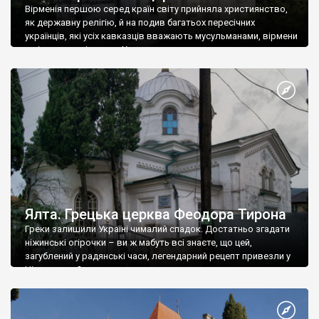
Вірменія першою серед країн світу прийняла християнство,
як державну релігію, й на подив багатьох пересічних
українців, які усіх кавказців вважають мусульманами, вірмени
є відданими вірянами Христа
Ялта. Грецька церква Феодора Тирона
Греки залишили Україні чималий спадок. Достатньо згадати
ніжинські огірочки – ви ж мабуть всі знаєте, що цей,
загублений у радянські часи, легендарний рецепт привезли у
Ніжин греки?