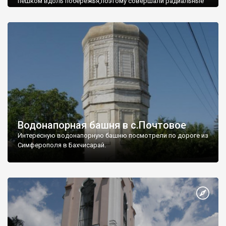
пешком вдоль побережья,поэтому совершали радиальные
вылазки из Оленевки.
Водонапорная башня в с.Почтовое
Интересную водонапорную башню посмотрели по дороге из
Симферополя в Бахчисарай.