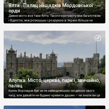
Ялта . Палац нащадків Мордовської
орди
Дивне місто все таки Ялта. Такого контрасту між багатством
і бідністю, між розкішшю і розрухою в Україні більше не
знайдеш.
Алупка. Місто, церква, парк і, звичайно,
палац
Князь Воронцов був чи не найвідомішою людиною свого
часу, але давайте не будемо кривити душею – чи знали ви це
прізвище до відвідин Алупки? Мабуть все таки ні.