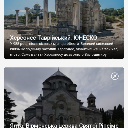
Херсонес Таврійський. ЮНЕСКО
У 988 році, після кількох місяців облоги, Великий київський
князь Володимир захопив Херсонес, візантійське, на той час,
місто. Саме взяття Херсонесу дозволило Володимиру
диктувати свої умови візантійському імператору Василю ІІ, та
одружитися з його дочкою Ганною. Цього ж року, в
Херсонесі Володимир-язичник, став Василем-християнином.
А потім було Хрещення Русі. На честь Херсонесу Таврійського
названо місто […]
Ялта. Вірменська церква Святої Ріпсіме