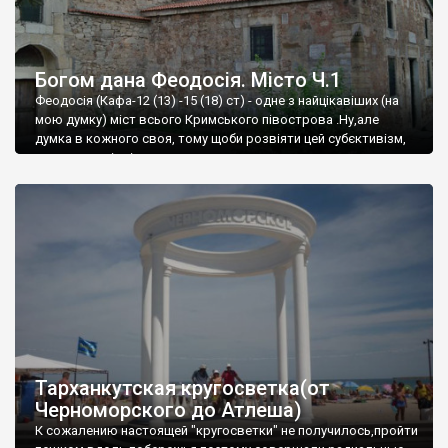
Богом дана Феодосія. Місто Ч.1
Феодосія (Кафа-12 (13) -15 (18) ст) - одне з найцікавіших (на
мою думку) міст всього Кримського півострова .Ну,але
думка в кожного своя, тому щоби розвіяти цей субєктивізм,
запрошую відвідати це
Тарханкутская кругосветка(от
Черноморского до Атлеша)
К сожалению настоящей "кругосветки" не получилось,пройти