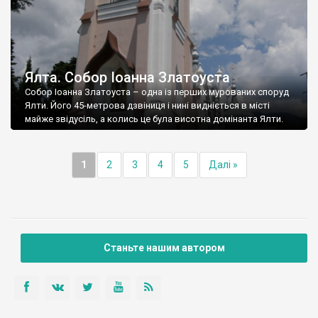
Ялта. Собор Іоанна Златоуста
Собор Іоанна Златоуста – одна із перших мурованих споруд
Ялти. Його 45-метрова дзвіниця і нині видніється в місті
майже звідусіль, а колись це була висотна домінанта Ялти.
1
2
3
4
5
Далі »
Станьте нашим автором