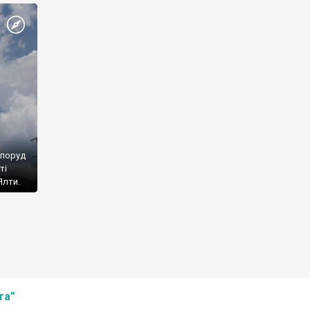
споруд
ті
Ялти.
та”