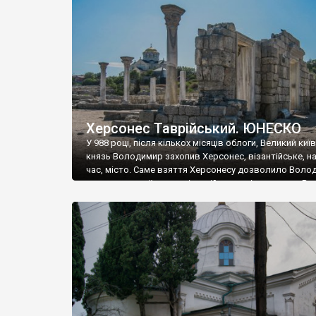
музею «Новгородський музей-заповідник» сотні арт
візантійської доби. Раритети викрадені з фондів об’
культурної спадщини ЮНЕСКО «Херсонеса Таврійсько
Офіційно – на виставку «Золото Візантії», але експер
влада в Україні вважають це лише […]
Херсонес Таврійський. ЮНЕСКО
У 988 році, після кількох місяців облоги, Великий киї
князь Володимир захопив Херсонес, візантійське, на
час, місто. Саме взяття Херсонесу дозволило Воло
диктувати свої умови візантійському імператору Вас
та одружитися з його дочкою Ганною. Цього ж року,
Херсонесі Володимир-язичник, став Василем-
християнином. А потім було Хрещення Русі. На честь
Херсонесу Таврійського названо місто […]