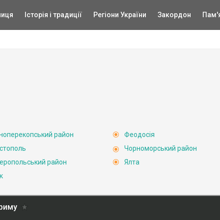
ниця
Історія і традиції
Регіони України
Закордон
Пам'
ноперекопський район
Феодосія
стополь
Чорноморський район
еропольський район
Ялта
к