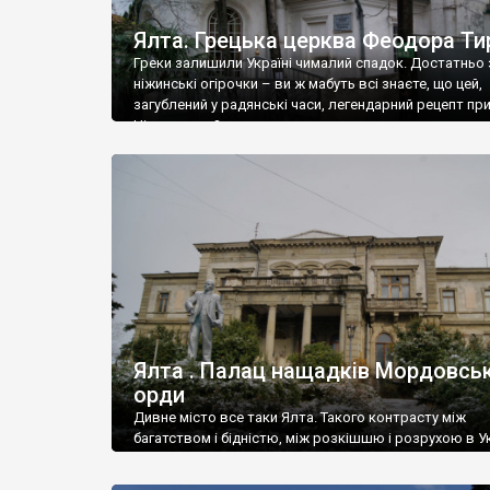
Ялта. Грецька церква Феодора Ти
Греки залишили Україні чималий спадок. Достатньо 
ніжинські огірочки – ви ж мабуть всі знаєте, що цей,
загублений у радянські часи, легендарний рецепт пр
Ніжин греки?
Ялта . Палац нащадків Мордовськ
орди
Дивне місто все таки Ялта. Такого контрасту між
багатством і бідністю, між розкішшю і розрухою в Ук
більше не знайдеш.