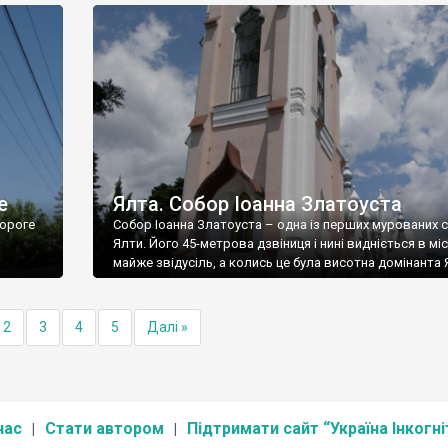
е
Ялта. Собор Іоанна Златоуста
ороге
Собор Іоанна Златоуста – одна із перших мурованих 
Ялти. Його 45-метрова дзвіниця і нині видніється в міс
майже звідусіль, а колись це була висотна домінанта 
2
3
4
5
Далі »
нас
Стати автором
Підтримати сайт “Україна Інкогні