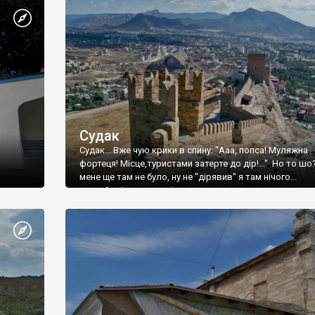
Судак
Судак... Вже чую крики в спину: "Ааа, попса! Муляжна
фортеця! Місце,туристами затерте до дір!..." Но то шо
мене ще там не було, ну не "дірявив" я там нічого...
принаймні до цього літа.