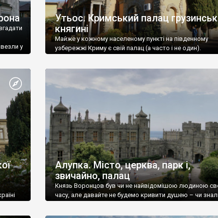
рона
Утьос. Кримський палац грузинськ
княгині
згадати
Майже у кожному населеному пункті на південному
ивезли у
узбережжі Криму є свій палац (а часто і не один).
ої
Алупка. Місто, церква, парк і,
звичайно, палац
Князь Воронцов був чи не найвідомішою людиною св
раїні
часу, але давайте не будемо кривити душею – чи знал
це прізвище до відвідин Алупки? Мабуть все таки ні.