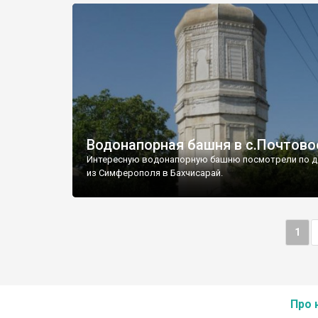
Водонапорная башня в с.Почтово
Интересную водонапорную башню посмотрели по д
из Симферополя в Бахчисарай.
1
Про 