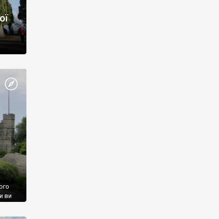
ої
ого
и ви