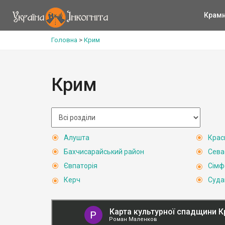
Крам
Головна
>
Крим
Крим
Алушта
Крас
Бахчисарайський район
Сева
Євпаторія
Сімф
Керч
Суда