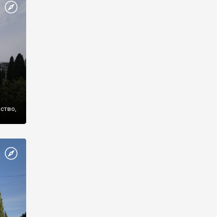
же
нство,