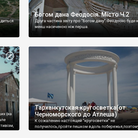
Богом дана Феодосія. Місто Ч.2
одиться
Друга частина звіту про "Богом дану" Феодосію буде 
менш насиченою ніж перша.
Тарханкутская кругосветка(от
Черноморского до Атлеша)
ших (на
але
К сожалению настоящей "кругосветки" не
тивізм,
получилось,пройти пешком вдоль побережья,поэтом
совершали радиальные вылазки из Оленевки.