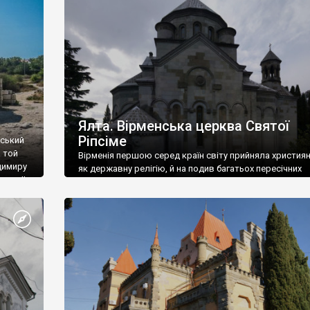
ефактів
називаються «повстяками» (postaki)…” “Вино. Крим
єкту
виробляє відмінне вино і його вдосталь: воно все ду
го».
легке біле і дуже […]
ти та
Ялта. Вірменська церква Святої
Ріпсіме
вський
 той
Вірменія першою серед країн світу прийняла христия
димиру
як державну релігію, й на подив багатьох пересічних
илю ІІ,
українців, які усіх кавказців вважають мусульманами,
 в
вірмени є відданими вірянами Христа