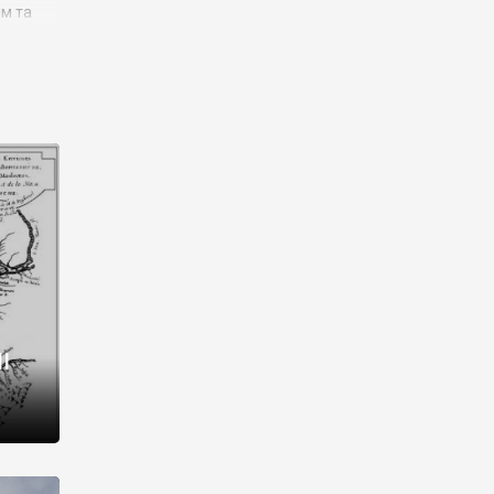
им та
ора і
є
го типу,
ей-
рний
ста:
 райони
від 2
I
і,
рукти,
 котрі