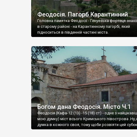
Феодосія. Пагорб Карантинний
Головна памятка Феодосії - Генуезька фортеця знах
в старому районі - на Карантинному пагорбі, який
підноситься в південній частині міста.
Богом дана Феодосія. Місто Ч.1
Феодосія (Кафа-12 (13) -15 (18) ст) - одне з найцікаві
мою думку) міст всього Кримського півострова .Ну,
думка в кожного своя, тому щоби розвіяти цей субєк
запрошую відвідати це