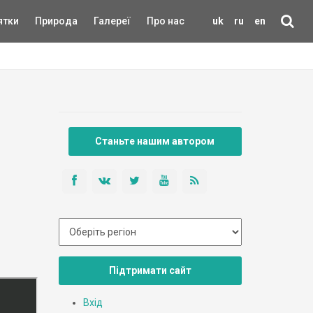
ятки
Природа
Галереї
Про нас
uk
ru
en
Станьте нашим автором
Підтримати сайт
Вхід