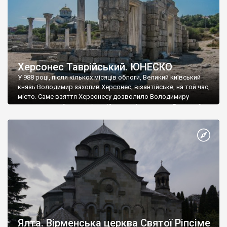
Херсонес Таврійський. ЮНЕСКО
У 988 році, після кількох місяців облоги, Великий київський
князь Володимир захопив Херсонес, візантійське, на той час,
місто. Саме взяття Херсонесу дозволило Володимиру
диктувати свої умови візантійському імператору Василю ІІ, та
одружитися з його дочкою Ганною. Цього ж року, в
Херсонесі Володимир-язичник, став Василем-християнином.
А потім було Хрещення Русі. На честь Херсонесу Таврійського
названо місто […]
Ялта. Вірменська церква Святої Ріпсіме