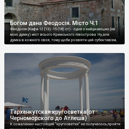
Богом дана Феодосія. Місто Ч.1
Феодосія (Кафа-12 (13) -15 (18) ст) - одне з найцікавіших (на
мою думку) міст всього Кримського півострова .Ну,але
думка в кожного своя, тому щоби розвіяти цей субєктивізм,
запрошую відвідати це
Тарханкутская кругосветка(от
Черноморского до Атлеша)
К сожалению настоящей "кругосветки" не получилось,пройти