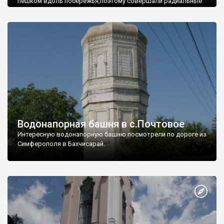
пешком вдоль побережья,поэтому совершали радиальные
вылазки из Оленевки.
Водонапорная башня в с.Почтовое
Интересную водонапорную башню посмотрели по дороге из
Симферополя в Бахчисарай.