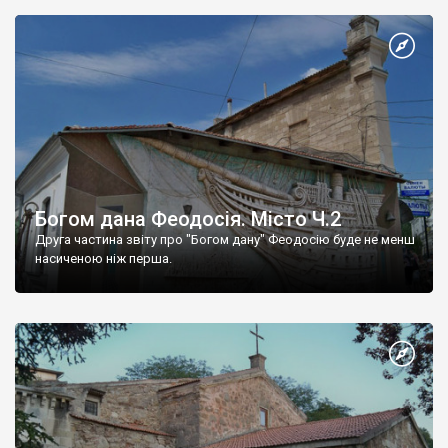
Богом дана Феодосія. Місто Ч.2
Друга частина звіту про "Богом дану" Феодосію буде не менш
насиченою ніж перша.