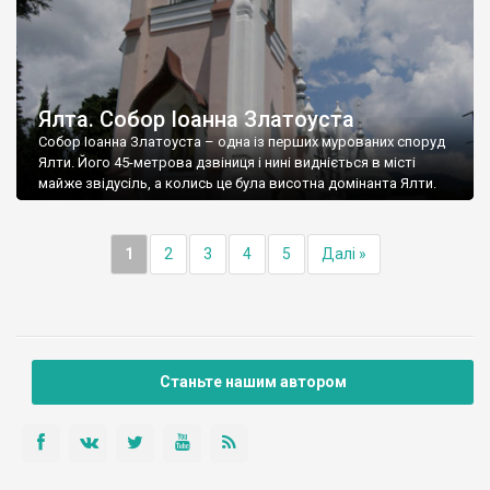
Ялта. Собор Іоанна Златоуста
Собор Іоанна Златоуста – одна із перших мурованих споруд
Ялти. Його 45-метрова дзвіниця і нині видніється в місті
майже звідусіль, а колись це була висотна домінанта Ялти.
1
2
3
4
5
Далі »
Станьте нашим автором