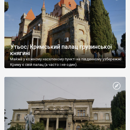
Утьос. Кримський палац грузинської
княгині
Майже у кожному населеному пункті на південному узбережжі
Криму є свій палац (а часто і не один).