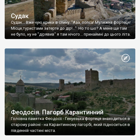
Судак
Судак... Вже чую крики в спину: "Ааа, попса! Муляжна фортеця!
Місце,туристами затерте до дір!..." Но то шо? А мене ще там
не було, ну не "дірявив" я там нічого... принаймні до цього літа.
Феодосія. Пагорб Карантинний
Головна памятка Феодосії - Генуезька фортеця знаходиться в
старому районі - на Карантинному пагорбі, який підноситься в
південній частині міста.