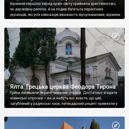
Вірменія першою серед країн світу прийняла християнство,
як державну релігію, й на подив багатьох пересічних
українців, які усіх кавказців вважають мусульманами, вірмени
є відданими вірянами Христа
Ялта. Грецька церква Феодора Тирона
Греки залишили Україні чималий спадок. Достатньо згадати
ніжинські огірочки – ви ж мабуть всі знаєте, що цей,
загублений у радянські часи, легендарний рецепт привезли у
Ніжин греки?