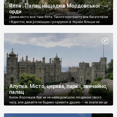
Ялта . Палац нащадків Мордовської
орди
Дивне місто все таки Ялта. Такого контрасту між багатством
і бідністю, між розкішшю і розрухою в Україні більше не
знайдеш.
Алупка. Місто, церква, парк і, звичайно,
палац
Князь Воронцов був чи не найвідомішою людиною свого
часу, але давайте не будемо кривити душею – чи знали ви це
прізвище до відвідин Алупки? Мабуть все таки ні.