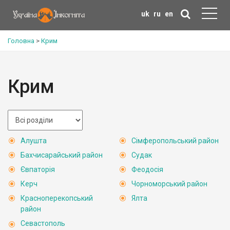
uk
ru
en
Головна
>
Крим
Крим
Алушта
Сімферопольський район
Бахчисарайський район
Судак
Євпаторія
Феодосія
Керч
Чорноморський район
Красноперекопський
Ялта
район
Севастополь