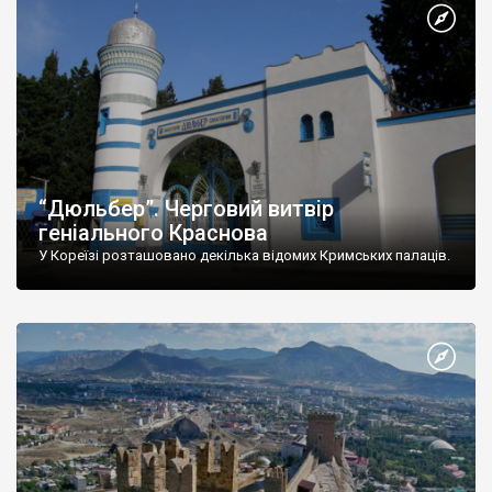
“Дюльбер”. Черговий витвір
геніального Краснова
У Кореїзі розташовано декілька відомих Кримських палаців.