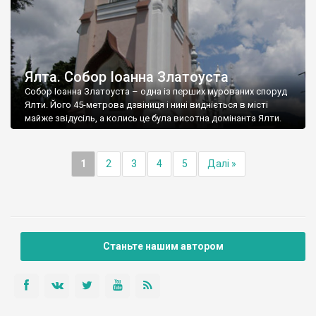
Ялта. Собор Іоанна Златоуста
Собор Іоанна Златоуста – одна із перших мурованих споруд
Ялти. Його 45-метрова дзвіниця і нині видніється в місті
майже звідусіль, а колись це була висотна домінанта Ялти.
1
2
3
4
5
Далі »
Станьте нашим автором