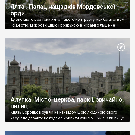
Ялта . Палац нащадків Мордовської
орди
Дивне місто все таки Ялта. Такого контрасту між багатством
і бідністю, між розкішшю і розрухою в Україні більше не
знайдеш.
Алупка. Місто, церква, парк і, звичайно,
палац
Князь Воронцов був чи не найвідомішою людиною свого
часу, але давайте не будемо кривити душею – чи знали ви це
прізвище до відвідин Алупки? Мабуть все таки ні.