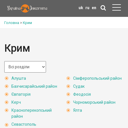
uk
ru
en
Головна
>
Крим
Крим
Алушта
Сімферопольський район
Бахчисарайський район
Судак
Євпаторія
Феодосія
Керч
Чорноморський район
Красноперекопський
Ялта
район
Севастополь