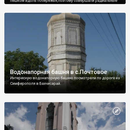
пешком вдоль побережья,поэтому совершали радиальные
вылазки из Оленевки.
Водонапорная башня в с.Почтовое
Интересную водонапорную башню посмотрели по дороге из
Симферополя в Бахчисарай.