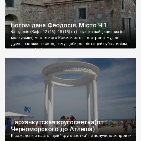
Богом дана Феодосія. Місто Ч.1
Феодосія (Кафа-12 (13) -15 (18) ст) - одне з найцікавіших (на
мою думку) міст всього Кримського півострова .Ну,але
думка в кожного своя, тому щоби розвіяти цей субєктивізм,
запрошую відвідати це
Тарханкутская кругосветка(от
Черноморского до Атлеша)
К сожалению настоящей "кругосветки" не получилось,пройти