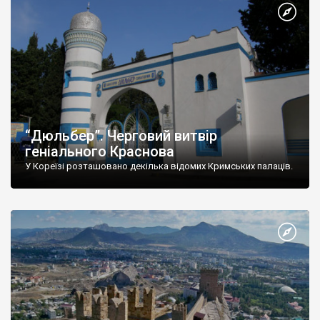
“Дюльбер”. Черговий витвір
геніального Краснова
У Кореїзі розташовано декілька відомих Кримських палаців.