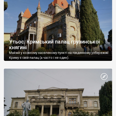
Утьос. Кримський палац грузинської
княгині
Майже у кожному населеному пункті на південному узбережжі
Криму є свій палац (а часто і не один).