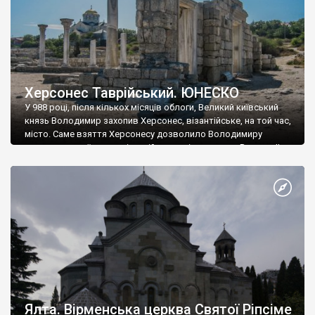
Херсонес Таврійський. ЮНЕСКО
У 988 році, після кількох місяців облоги, Великий київський
князь Володимир захопив Херсонес, візантійське, на той час,
місто. Саме взяття Херсонесу дозволило Володимиру
диктувати свої умови візантійському імператору Василю ІІ, та
одружитися з його дочкою Ганною. Цього ж року, в
Херсонесі Володимир-язичник, став Василем-християнином.
А потім було Хрещення Русі. На честь Херсонесу Таврійського
названо місто […]
Ялта. Вірменська церква Святої Ріпсіме