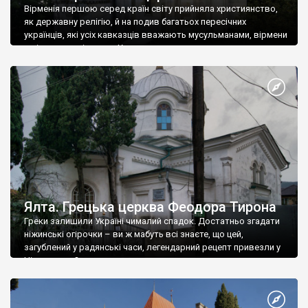
Вірменія першою серед країн світу прийняла християнство,
як державну релігію, й на подив багатьох пересічних
українців, які усіх кавказців вважають мусульманами, вірмени
є відданими вірянами Христа
Ялта. Грецька церква Феодора Тирона
Греки залишили Україні чималий спадок. Достатньо згадати
ніжинські огірочки – ви ж мабуть всі знаєте, що цей,
загублений у радянські часи, легендарний рецепт привезли у
Ніжин греки?