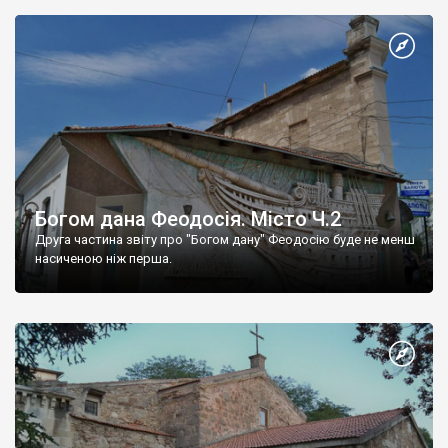
Богом дана Феодосія. Місто Ч.2
Друга частина звіту про "Богом дану" Феодосію буде не менш
насиченою ніж перша.