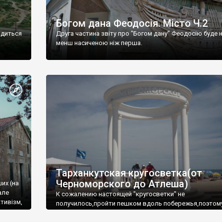
Богом дана Феодосія. Місто Ч.2
одиться
Друга частина звіту про "Богом дану" Феодосію буде 
менш насиченою ніж перша.
Тарханкутская кругосветка(от
Черноморского до Атлеша)
ших (на
але
К сожалению настоящей "кругосветки" не
тивізм,
получилось,пройти пешком вдоль побережья,поэтом
совершали радиальные вылазки из Оленевки.