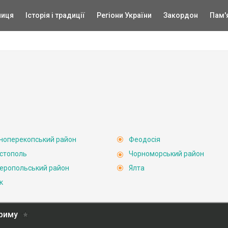
ниця
Історія і традиції
Регіони України
Закордон
Пам'
ноперекопський район
Феодосія
стополь
Чорноморський район
еропольський район
Ялта
к