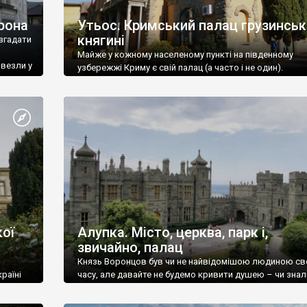
рона
Утьос. Кримський палац грузинськ
княгині
згадати
Майже у кожному населеному пункті на південному
ивезли у
узбережжі Криму є свій палац (а часто і не один).
ої
Алупка. Місто, церква, парк і,
звичайно, палац
Князь Воронцов був чи не найвідомішою людиною св
раїні
часу, але давайте не будемо кривити душею – чи знал
це прізвище до відвідин Алупки? Мабуть все таки ні.