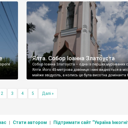
е
Ялта. Собор Іоанна Златоуста
ороге
Собор Іоанна Златоуста – одна із перших мурованих 
Ялти. Його 45-метрова дзвіниця і нині видніється в міс
майже звідусіль, а колись це була висотна домінанта 
2
3
4
5
Далі »
нас
Стати автором
Підтримати сайт “Україна Інкогні