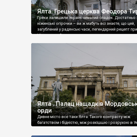
Ялта. Грецька церква Феодора Ти
Греки залишили Україні чималий спадок. Достатньо 
ніжинські огірочки – ви ж мабуть всі знаєте, що цей,
загублений у радянські часи, легендарний рецепт пр
Ніжин греки?
Ялта . Палац нащадків Мордовськ
орди
Дивне місто все таки Ялта. Такого контрасту між
багатством і бідністю, між розкішшю і розрухою в Ук
більше не знайдеш.