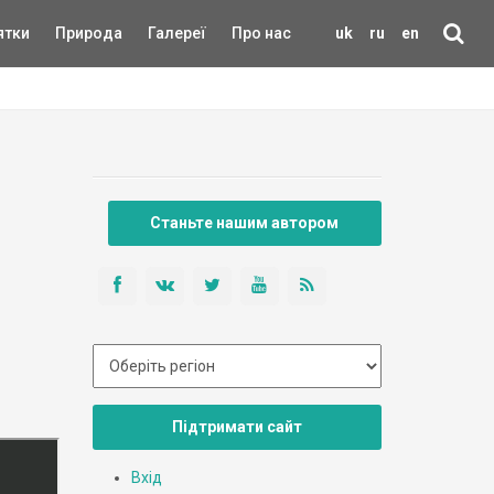
ятки
Природа
Галереї
Про нас
uk
ru
en
Станьте нашим автором
Підтримати сайт
Вхід