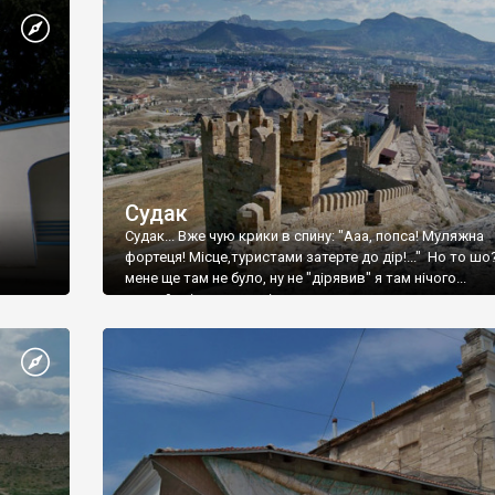
Судак
Судак... Вже чую крики в спину: "Ааа, попса! Муляжна
фортеця! Місце,туристами затерте до дір!..." Но то шо
мене ще там не було, ну не "дірявив" я там нічого...
принаймні до цього літа.