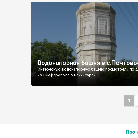
Водонапорная башня в с.Почтово
Интересную водонапорную башню посмотрели по д
из Симферополя в Бахчисарай.
1
Про 