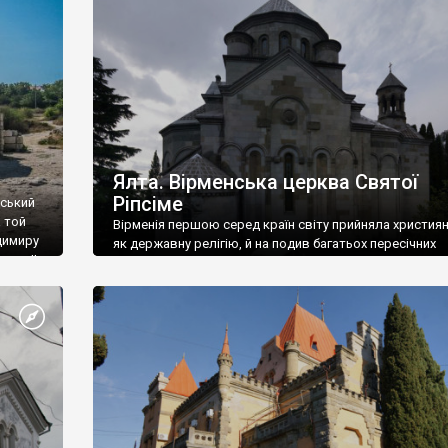
ефактів
називаються «повстяками» (postaki)…” “Вино. Крим
єкту
виробляє відмінне вино і його вдосталь: воно все ду
го».
легке біле і дуже […]
ти та
Ялта. Вірменська церква Святої
Ріпсіме
вський
 той
Вірменія першою серед країн світу прийняла христия
димиру
як державну релігію, й на подив багатьох пересічних
илю ІІ,
українців, які усіх кавказців вважають мусульманами,
 в
вірмени є відданими вірянами Христа