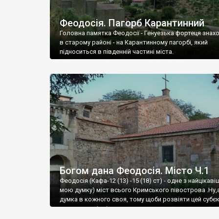
Феодосія. Пагорб Карантинний
Головна памятка Феодосії - Генуезька фортеця знах
в старому районі - на Карантинному пагорбі, який
підноситься в південній частині міста.
Богом дана Феодосія. Місто Ч.1
Феодосія (Кафа-12 (13) -15 (18) ст) - одне з найцікаві
мою думку) міст всього Кримського півострова .Ну,
думка в кожного своя, тому щоби розвіяти цей субєк
запрошую відвідати це