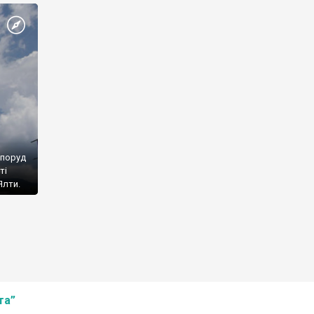
споруд
ті
Ялти.
та”