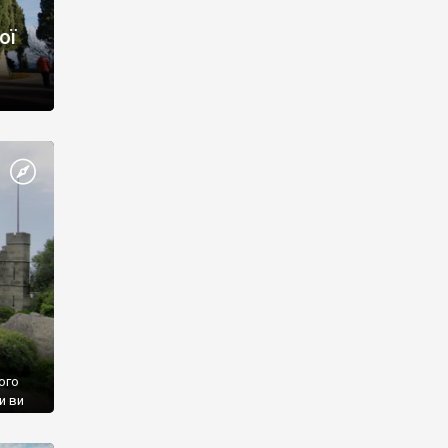
ої
ого
и ви