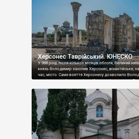
музею «Новгородський музей-заповідник» сотні арт
візантійської доби. Раритети викрадені з фондів об’
культурної спадщини ЮНЕСКО «Херсонеса Таврійсько
Офіційно – на виставку «Золото Візантії», але експер
влада в Україні вважають це лише […]
Херсонес Таврійський. ЮНЕСКО
У 988 році, після кількох місяців облоги, Великий киї
князь Володимир захопив Херсонес, візантійське, на
час, місто. Саме взяття Херсонесу дозволило Воло
диктувати свої умови візантійському імператору Вас
та одружитися з його дочкою Ганною. Цього ж року,
Херсонесі Володимир-язичник, став Василем-
християнином. А потім було Хрещення Русі. На честь
Херсонесу Таврійського названо місто […]