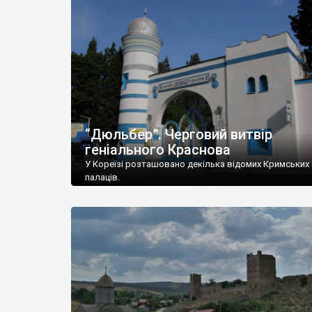
“Дюльбер”. Черговий витвір
геніального Краснова
У Кореїзі розташовано декілька відомих Кримських
палаців.