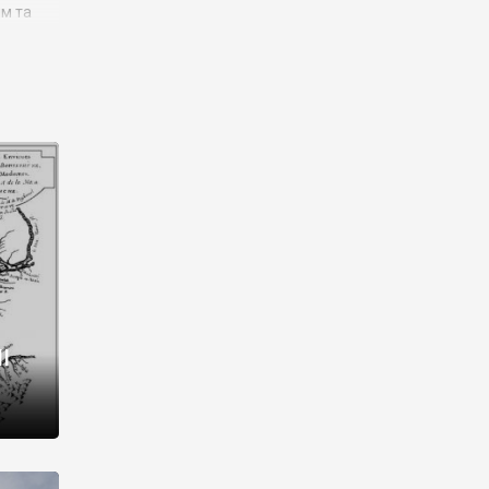
им та
ора і
є
го типу,
ей-
рний
ста:
 райони
від 2
I
і,
рукти,
 котрі