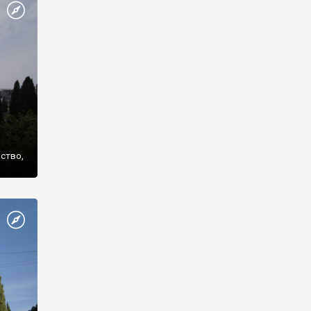
же
нство,