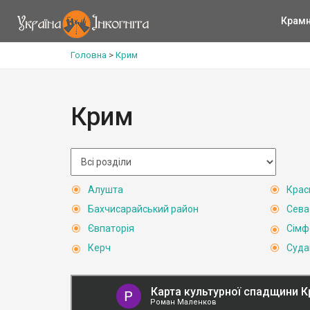
Крам
Головна
>
Крим
Крим
Алушта
Крас
Бахчисарайський район
Сева
Євпаторія
Сімф
Керч
Суда