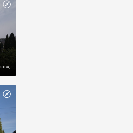
же
нство,