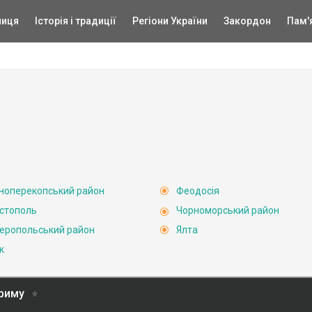
ниця
Історія і традиції
Регіони України
Закордон
Пам'
ноперекопський район
Феодосія
стополь
Чорноморський район
еропольський район
Ялта
к