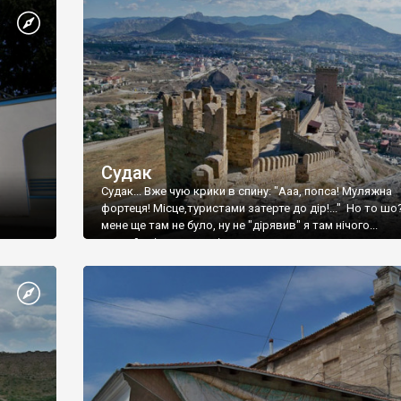
Судак
Судак... Вже чую крики в спину: "Ааа, попса! Муляжна
фортеця! Місце,туристами затерте до дір!..." Но то шо
мене ще там не було, ну не "дірявив" я там нічого...
принаймні до цього літа.