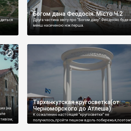
Богом дана Феодосія. Місто Ч.2
одиться
Друга частина звіту про "Богом дану" Феодосію буде 
менш насиченою ніж перша.
Тарханкутская кругосветка(от
Черноморского до Атлеша)
ших (на
але
К сожалению настоящей "кругосветки" не
тивізм,
получилось,пройти пешком вдоль побережья,поэтом
совершали радиальные вылазки из Оленевки.