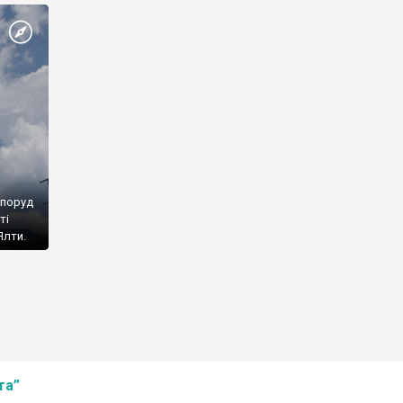
споруд
ті
Ялти.
та”