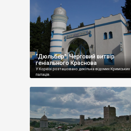
“Дюльбер”. Черговий витвір
геніального Краснова
У Кореїзі розташовано декілька відомих Кримських
палаців.