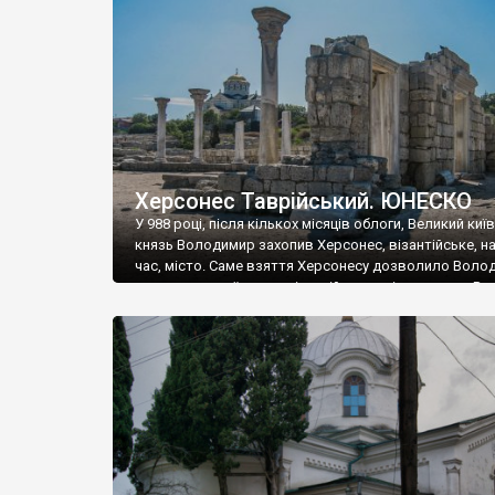
музею «Новгородський музей-заповідник» сотні арт
візантійської доби. Раритети викрадені з фондів об’
культурної спадщини ЮНЕСКО «Херсонеса Таврійсько
Офіційно – на виставку «Золото Візантії», але експер
влада в Україні вважають це лише […]
Херсонес Таврійський. ЮНЕСКО
У 988 році, після кількох місяців облоги, Великий киї
князь Володимир захопив Херсонес, візантійське, на
час, місто. Саме взяття Херсонесу дозволило Воло
диктувати свої умови візантійському імператору Вас
та одружитися з його дочкою Ганною. Цього ж року,
Херсонесі Володимир-язичник, став Василем-
християнином. А потім було Хрещення Русі. На честь
Херсонесу Таврійського названо місто […]