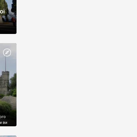
ої
ого
и ви