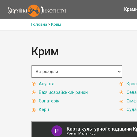
Крам
Головна
>
Крим
Крим
Алушта
Крас
Бахчисарайський район
Сева
Євпаторія
Сімф
Керч
Суда