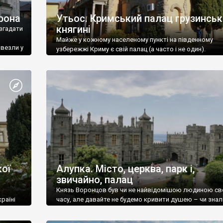
рона
Утьос. Кримський палац грузинськ
княгині
згадати
Майже у кожному населеному пункті на південному
ивезли у
узбережжі Криму є свій палац (а часто і не один).
ої
Алупка. Місто, церква, парк і,
звичайно, палац
Князь Воронцов був чи не найвідомішою людиною св
раїні
часу, але давайте не будемо кривити душею – чи знал
це прізвище до відвідин Алупки? Мабуть все таки ні.