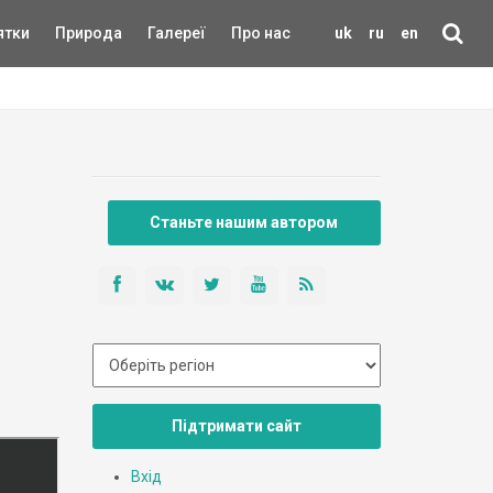
ятки
Природа
Галереї
Про нас
uk
ru
en
Станьте нашим автором
Підтримати сайт
Вхід