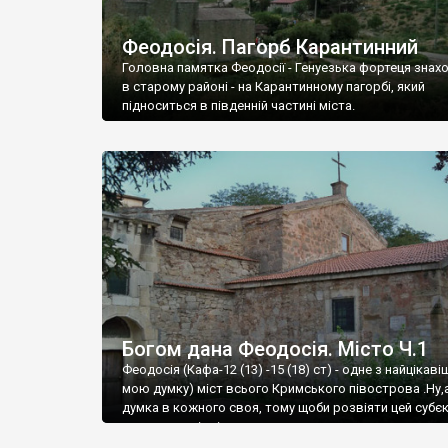
Феодосія. Пагорб Карантинний
Головна памятка Феодосії - Генуезька фортеця знах
в старому районі - на Карантинному пагорбі, який
підноситься в південній частині міста.
Богом дана Феодосія. Місто Ч.1
Феодосія (Кафа-12 (13) -15 (18) ст) - одне з найцікаві
мою думку) міст всього Кримського півострова .Ну,
думка в кожного своя, тому щоби розвіяти цей субєк
запрошую відвідати це