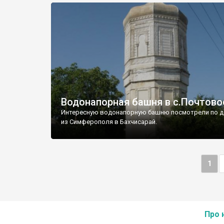
Водонапорная башня в с.Почтово
Интересную водонапорную башню посмотрели по д
из Симферополя в Бахчисарай.
1
Про 