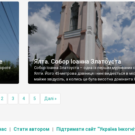
е
Ялта. Собор Іоанна Златоуста
ороге
Собор Іоанна Златоуста – одна із перших мурованих 
Ялти. Його 45-метрова дзвіниця і нині видніється в міс
майже звідусіль, а колись це була висотна домінанта 
2
3
4
5
Далі »
нас
Стати автором
Підтримати сайт “Україна Інкогні