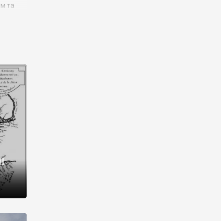
им та
ора і
є
го типу,
ей-
рний
ста:
 райони
від 2
I
і,
рукти,
 котрі