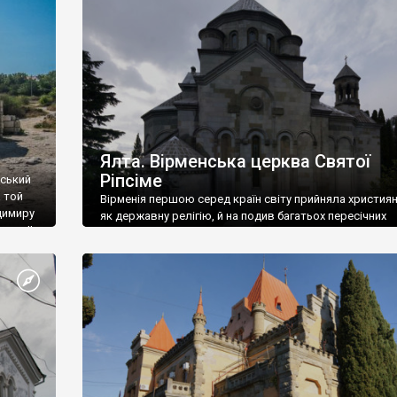
ефактів
називаються «повстяками» (postaki)…” “Вино. Крим
єкту
виробляє відмінне вино і його вдосталь: воно все ду
го».
легке біле і дуже […]
ти та
Ялта. Вірменська церква Святої
Ріпсіме
вський
 той
Вірменія першою серед країн світу прийняла христия
димиру
як державну релігію, й на подив багатьох пересічних
илю ІІ,
українців, які усіх кавказців вважають мусульманами,
 в
вірмени є відданими вірянами Христа