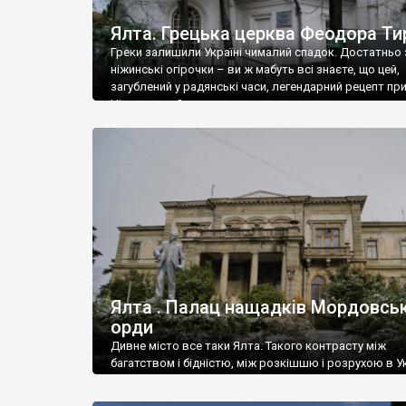
Ялта. Грецька церква Феодора Ти
Греки залишили Україні чималий спадок. Достатньо 
ніжинські огірочки – ви ж мабуть всі знаєте, що цей,
загублений у радянські часи, легендарний рецепт пр
Ніжин греки?
Ялта . Палац нащадків Мордовськ
орди
Дивне місто все таки Ялта. Такого контрасту між
багатством і бідністю, між розкішшю і розрухою в Ук
більше не знайдеш.