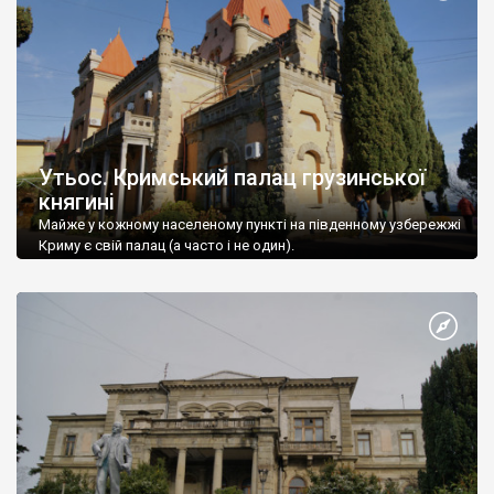
Утьос. Кримський палац грузинської
княгині
Майже у кожному населеному пункті на південному узбережжі
Криму є свій палац (а часто і не один).