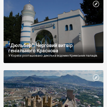
“Дюльбер”. Черговий витвір
геніального Краснова
У Кореїзі розташовано декілька відомих Кримських палаців.