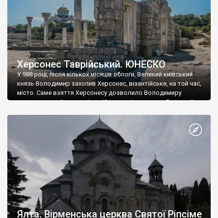
Херсонес Таврійський. ЮНЕСКО
У 988 році, після кількох місяців облоги, Великий київський
князь Володимир захопив Херсонес, візантійське, на той час,
місто. Саме взяття Херсонесу дозволило Володимиру
диктувати свої умови візантійському імператору Василю ІІ, та
одружитися з його дочкою Ганною. Цього ж року, в
Херсонесі Володимир-язичник, став Василем-християнином.
А потім було Хрещення Русі. На честь Херсонесу Таврійського
названо місто […]
Ялта. Вірменська церква Святої Ріпсіме