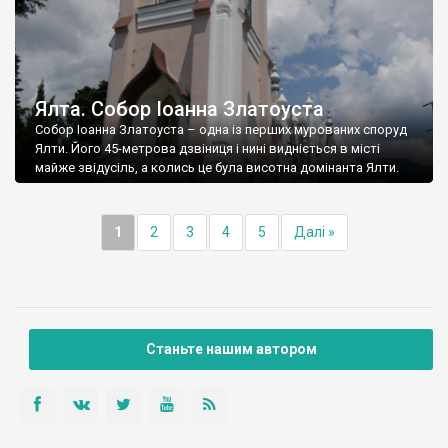
Ялта. Собор Іоанна Златоуста
Собор Іоанна Златоуста – одна із перших мурованих споруд
Ялти. Його 45-метрова дзвіниця і нині видніється в місті
майже звідусіль, а колись це була висотна домінанта Ялти.
1
2
3
4
5
Далі »
Станьте нашим автором