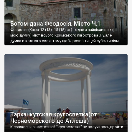
Богом дана Феодосія. Місто Ч.1
Феодосія (Кафа-12 (13) -15 (18) ст) - одне з найцікавіших (на
мою думку) міст всього Кримського півострова .Ну,але
думка в кожного своя, тому щоби розвіяти цей субєктивізм,
запрошую відвідати це
Тарханкутская кругосветка(от
Черноморского до Атлеша)
К сожалению настоящей "кругосветки" не получилось,пройти