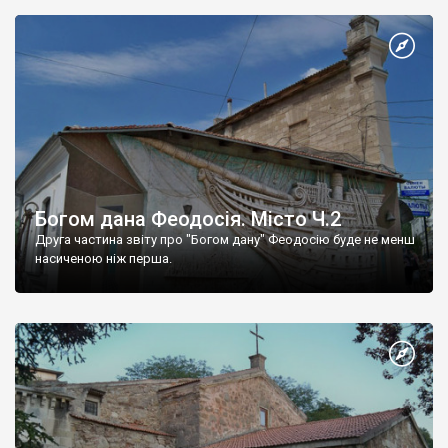
Богом дана Феодосія. Місто Ч.2
Друга частина звіту про "Богом дану" Феодосію буде не менш
насиченою ніж перша.