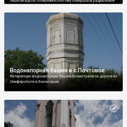
пешком вдоль побережья,поэтому совершали радиальные
вылазки из Оленевки.
Водонапорная башня в с.Почтовое
Интересную водонапорную башню посмотрели по дороге из
Симферополя в Бахчисарай.