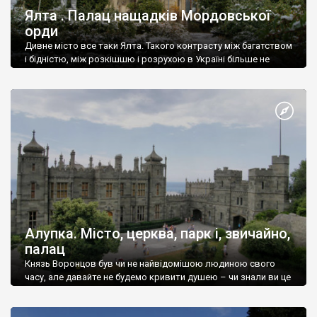
Ялта . Палац нащадків Мордовської
орди
Дивне місто все таки Ялта. Такого контрасту між багатством
і бідністю, між розкішшю і розрухою в Україні більше не
знайдеш.
Алупка. Місто, церква, парк і, звичайно,
палац
Князь Воронцов був чи не найвідомішою людиною свого
часу, але давайте не будемо кривити душею – чи знали ви це
прізвище до відвідин Алупки? Мабуть все таки ні.