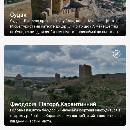
Судак
Судак... Вже чую крики в спину: "Ааа, попса! Муляжна фортеця!
Місце,туристами затерте до дір!..." Но то шо? А мене ще там
не було, ну не "дірявив" я там нічого... принаймні до цього літа.
Феодосія. Пагорб Карантинний
Головна памятка Феодосії - Генуезька фортеця знаходиться в
старому районі - на Карантинному пагорбі, який підноситься в
південній частині міста.