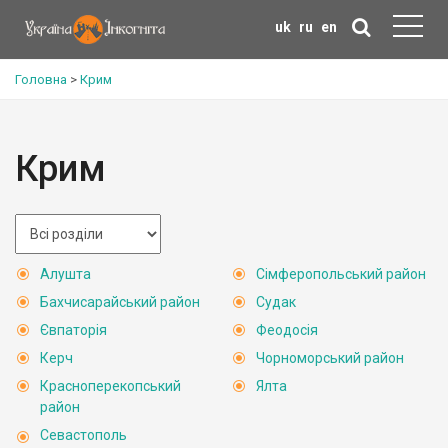
uk
ru
en
Головна
>
Крим
Крим
Алушта
Сімферопольський район
Бахчисарайський район
Судак
Євпаторія
Феодосія
Керч
Чорноморський район
Красноперекопський
Ялта
район
Севастополь