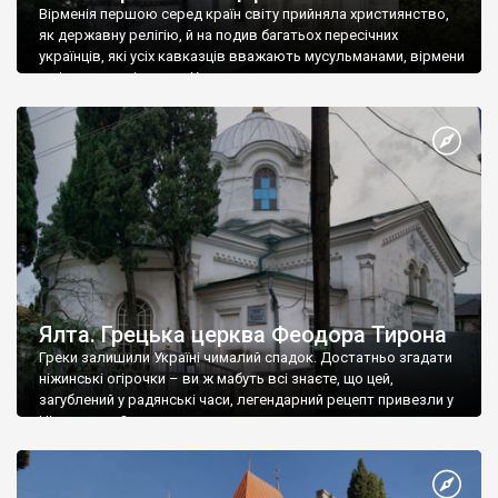
Вірменія першою серед країн світу прийняла християнство,
як державну релігію, й на подив багатьох пересічних
українців, які усіх кавказців вважають мусульманами, вірмени
є відданими вірянами Христа
Ялта. Грецька церква Феодора Тирона
Греки залишили Україні чималий спадок. Достатньо згадати
ніжинські огірочки – ви ж мабуть всі знаєте, що цей,
загублений у радянські часи, легендарний рецепт привезли у
Ніжин греки?