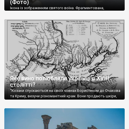
(Фото)
музей-палац, будинок-музей Чєхова А.П. Кримськотатарський
музей мистецтв,
Бахчисарайський державний історико-
Ікона із зображенням святого воїна. Фрагментована,
культурний заповідник
та ін. На Кримському півострові були
втрачена нижня частина. Стеатит. XI-XII ст. Візантія. Ще у
травні російські окупанти вивезли з Криму до державного
розташовані: столиця царських скіфів –
Неаполь Скіфський
,
музею «Новгородський музей-заповідник» сотні артефактів
античні міста: Херсонес,
Пантикапей, Німфей
, Керкінітида,
візантійської доби. Раритети викрадені з фондів об’єкту
Киммерік, візантійські поселення: Горзувити,
Алустон
.
культурної спадщини ЮНЕСКО «Херсонеса Таврійського».
Офіційно – на виставку «Золото Візантії», але експерти та
Кримський півострів відрізняється різноманітністю природних
влада в Україні вважають це лише […]
ландшафтів. Північна його частину займає степ; південні
райони півострова – це покриті лісами Кримські гори. Вздовж
південного узбережжя Кримських гір лежить прибережна
смуга (від 2 до 5 км), де розміщені всесвітньо відомі курорти:
Ялта, Алупка, Симеїз,
Гурзуф
, Місхор, Лівадія, Форос,
Алушта
.
Яке вино полюбляли українці в XVIII
столітті?
“Козаки спускаються на своїх човнах Бористеном до Очакова
та Криму, везучи різноманітний крам. Вони продають шкіри,
тютюн (kasak-tutun), мотузки, коноплі, полотно, вугілля, рибу,
а купують сіль, вина, сушені фрукти, олію, мило, ладан,
кінське спорядження, овечі тулупи, котрі називаються
«повстяками» (postaki)…” “Вино. Крим виробляє відмінне вино
і його вдосталь: воно все дуже легке біле і дуже […]