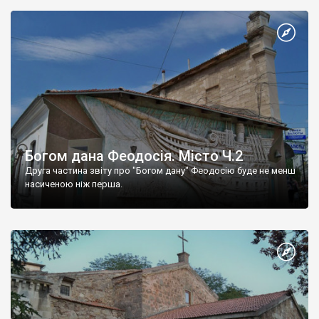
Богом дана Феодосія. Місто Ч.2
Друга частина звіту про "Богом дану" Феодосію буде не менш
насиченою ніж перша.