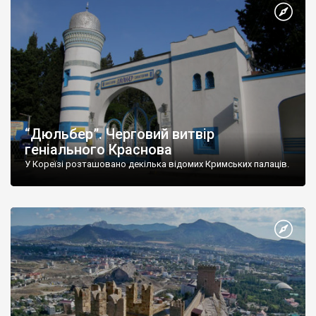
“Дюльбер”. Черговий витвір
геніального Краснова
У Кореїзі розташовано декілька відомих Кримських палаців.