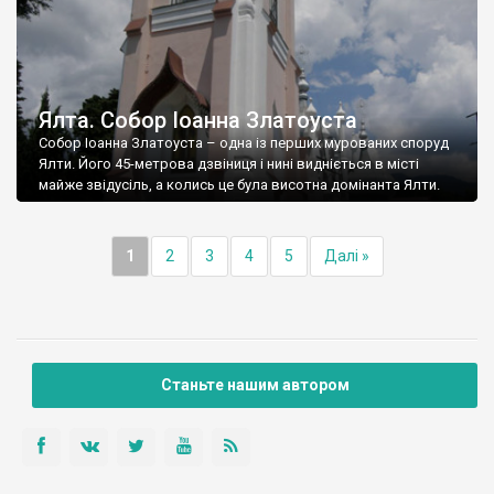
Ялта. Собор Іоанна Златоуста
Собор Іоанна Златоуста – одна із перших мурованих споруд
Ялти. Його 45-метрова дзвіниця і нині видніється в місті
майже звідусіль, а колись це була висотна домінанта Ялти.
1
2
3
4
5
Далі »
Станьте нашим автором