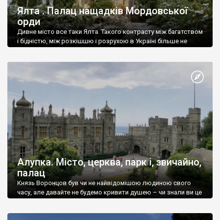
Ялта . Палац нащадків Мордовської
орди
Дивне місто все таки Ялта. Такого контрасту між багатством
і бідністю, між розкішшю і розрухою в Україні більше не
знайдеш.
Алупка. Місто, церква, парк і, звичайно,
палац
Князь Воронцов був чи не найвідомішою людиною свого
часу, але давайте не будемо кривити душею – чи знали ви це
прізвище до відвідин Алупки? Мабуть все таки ні.