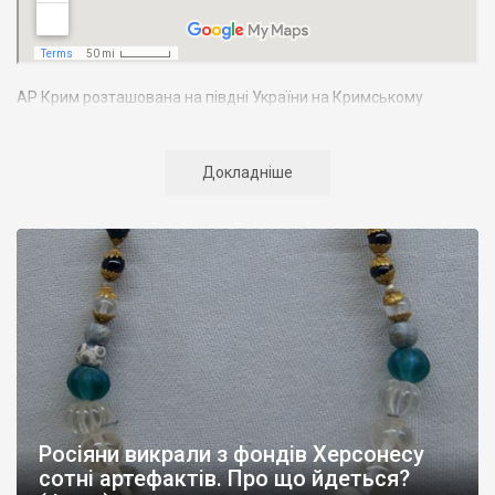
АР Крим розташована на півдні України на Кримському
півострові. Територія Кримського півострова омивається
Чорним та Азовським морями, що належать до басейну
Атлантичного океану. Півострів приблизно однаково
Докладніше
віддалений від екватора і Північного полюсу. Займає площу 27
тис. кв. км. У Криму переважають морські кордони, довжина
берегової лінії складає близько 1000 км. Загальна чисельність
населення регіону складає 2135 тис. чоловік
Адміністративно Автономна Республіка Крим поділяється на
14 районів. У Криму розташовано 16 міст, 56 селищ міського
типу, 957 сільських населених пунктів. Одинадцять міст –
Сімферополь, Алушта,
Армянськ, Джанкой
, Євпаторія,
Керч
,
Красноперекопськ, Саки, Судак, Феодосія,
Ялта
– мають
республіканське підпорядкування.
Росіяни викрали з фондів Херсонесу
Визначні музеї: Кримський республіканський краєзнавчий
сотні артефактів. Про що йдеться?
музей, Сімферопольський художній музей, Лівадійський