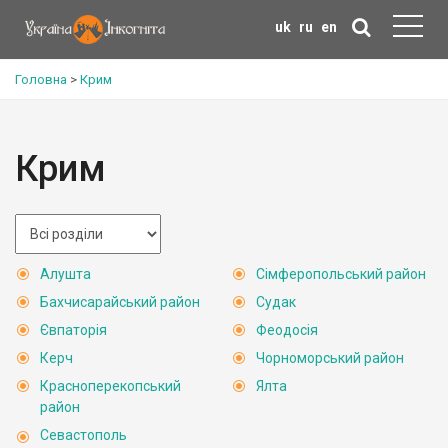
uk
ru
en
Головна
>
Крим
Крим
Алушта
Сімферопольський район
Бахчисарайський район
Судак
Євпаторія
Феодосія
Керч
Чорноморський район
Красноперекопський
Ялта
район
Севастополь