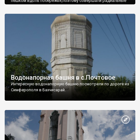
пешком вдоль побережья,поэтому совершали радиальные
вылазки из Оленевки.
Водонапорная башня в с.Почтовое
Интересную водонапорную башню посмотрели по дороге из
Симферополя в Бахчисарай.