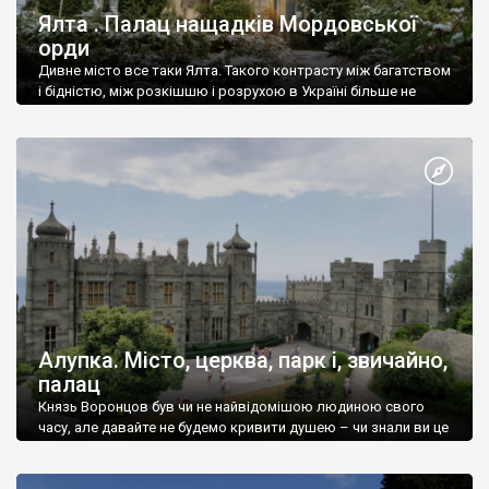
Ялта . Палац нащадків Мордовської
орди
Дивне місто все таки Ялта. Такого контрасту між багатством
і бідністю, між розкішшю і розрухою в Україні більше не
знайдеш.
Алупка. Місто, церква, парк і, звичайно,
палац
Князь Воронцов був чи не найвідомішою людиною свого
часу, але давайте не будемо кривити душею – чи знали ви це
прізвище до відвідин Алупки? Мабуть все таки ні.