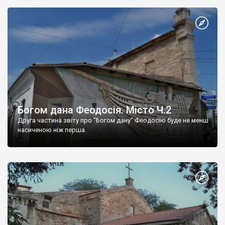
Богом дана Феодосія. Місто Ч.2
Друга частина звіту про "Богом дану" Феодосію буде не менш
насиченою ніж перша.