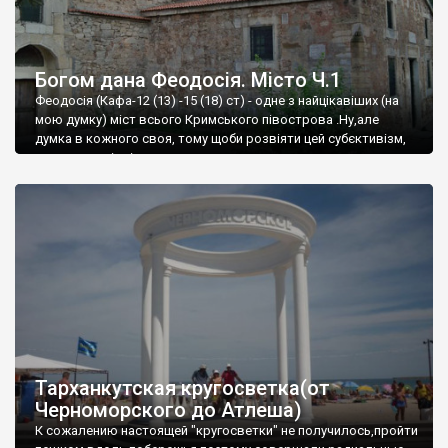
Богом дана Феодосія. Місто Ч.1
Феодосія (Кафа-12 (13) -15 (18) ст) - одне з найцікавіших (на
мою думку) міст всього Кримського півострова .Ну,але
думка в кожного своя, тому щоби розвіяти цей субєктивізм,
запрошую відвідати це
Тарханкутская кругосветка(от
Черноморского до Атлеша)
К сожалению настоящей "кругосветки" не получилось,пройти