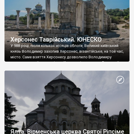
Херсонес Таврійський. ЮНЕСКО
У 988 році, після кількох місяців облоги, Великий київський
князь Володимир захопив Херсонес, візантійське, на той час,
місто. Саме взяття Херсонесу дозволило Володимиру
диктувати свої умови візантійському імператору Василю ІІ, та
одружитися з його дочкою Ганною. Цього ж року, в
Херсонесі Володимир-язичник, став Василем-християнином.
А потім було Хрещення Русі. На честь Херсонесу Таврійського
названо місто […]
Ялта. Вірменська церква Святої Ріпсіме