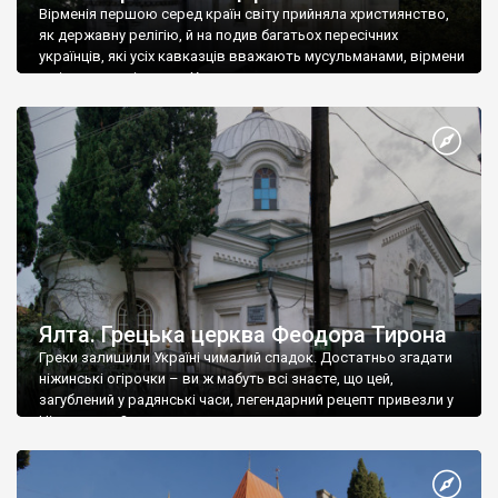
Вірменія першою серед країн світу прийняла християнство,
як державну релігію, й на подив багатьох пересічних
українців, які усіх кавказців вважають мусульманами, вірмени
є відданими вірянами Христа
Ялта. Грецька церква Феодора Тирона
Греки залишили Україні чималий спадок. Достатньо згадати
ніжинські огірочки – ви ж мабуть всі знаєте, що цей,
загублений у радянські часи, легендарний рецепт привезли у
Ніжин греки?