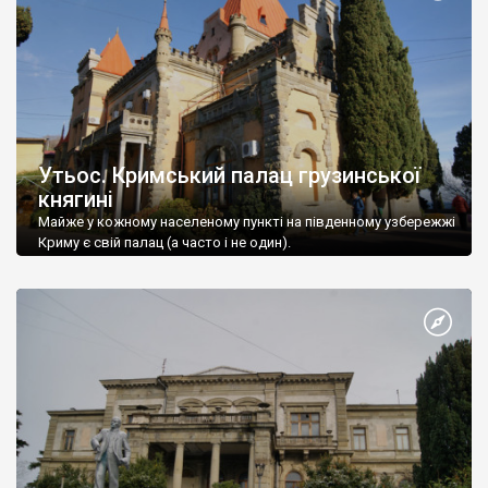
Утьос. Кримський палац грузинської
княгині
Майже у кожному населеному пункті на південному узбережжі
Криму є свій палац (а часто і не один).