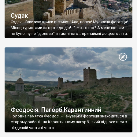
Судак
Судак... Вже чую крики в спину: "Ааа, попса! Муляжна фортеця!
Місце,туристами затерте до дір!..." Но то шо? А мене ще там
не було, ну не "дірявив" я там нічого... принаймні до цього літа.
Феодосія. Пагорб Карантинний
Головна памятка Феодосії - Генуезька фортеця знаходиться в
старому районі - на Карантинному пагорбі, який підноситься в
південній частині міста.