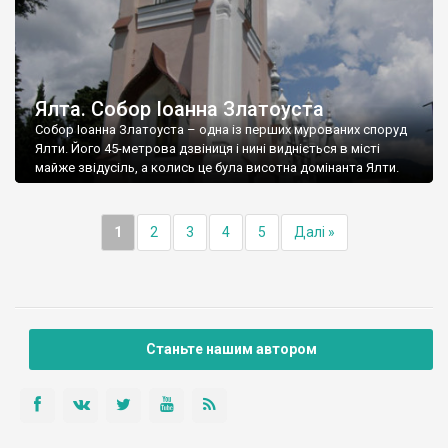
Ялта. Собор Іоанна Златоуста
Собор Іоанна Златоуста – одна із перших мурованих споруд
Ялти. Його 45-метрова дзвіниця і нині видніється в місті
майже звідусіль, а колись це була висотна домінанта Ялти.
1
2
3
4
5
Далі »
Станьте нашим автором