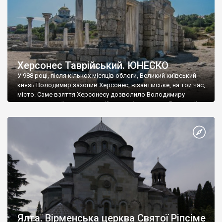
Херсонес Таврійський. ЮНЕСКО
У 988 році, після кількох місяців облоги, Великий київський
князь Володимир захопив Херсонес, візантійське, на той час,
місто. Саме взяття Херсонесу дозволило Володимиру
диктувати свої умови візантійському імператору Василю ІІ, та
одружитися з його дочкою Ганною. Цього ж року, в
Херсонесі Володимир-язичник, став Василем-християнином.
А потім було Хрещення Русі. На честь Херсонесу Таврійського
названо місто […]
Ялта. Вірменська церква Святої Ріпсіме