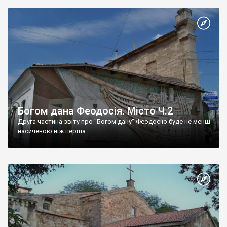
Богом дана Феодосія. Місто Ч.2
Друга частина звіту про "Богом дану" Феодосію буде не менш
насиченою ніж перша.