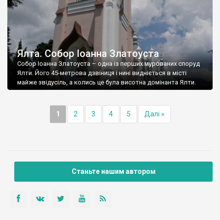
Ялта. Собор Іоанна Златоуста
Собор Іоанна Златоуста – одна із перших мурованих споруд
Ялти. Його 45-метрова дзвіниця і нині видніється в місті
майже звідусіль, а колись це була висотна домінанта Ялти.
1
2
3
4
5
Далі »
Станьте нашим автором