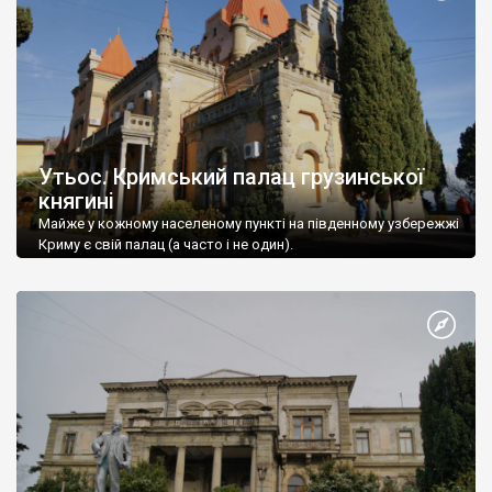
Утьос. Кримський палац грузинської
княгині
Майже у кожному населеному пункті на південному узбережжі
Криму є свій палац (а часто і не один).