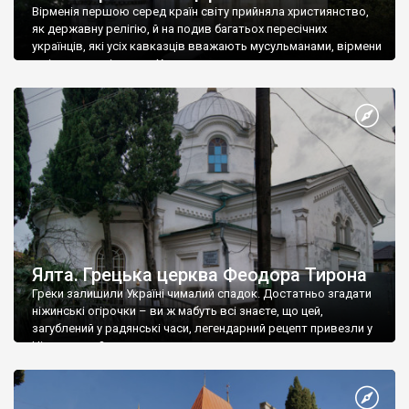
Вірменія першою серед країн світу прийняла християнство,
як державну релігію, й на подив багатьох пересічних
українців, які усіх кавказців вважають мусульманами, вірмени
є відданими вірянами Христа
Ялта. Грецька церква Феодора Тирона
Греки залишили Україні чималий спадок. Достатньо згадати
ніжинські огірочки – ви ж мабуть всі знаєте, що цей,
загублений у радянські часи, легендарний рецепт привезли у
Ніжин греки?