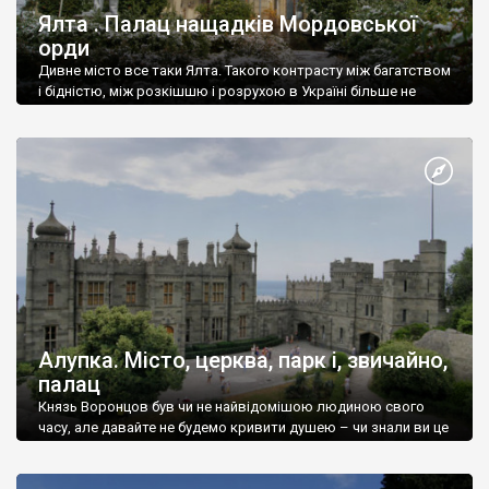
Ялта . Палац нащадків Мордовської
орди
Дивне місто все таки Ялта. Такого контрасту між багатством
і бідністю, між розкішшю і розрухою в Україні більше не
знайдеш.
Алупка. Місто, церква, парк і, звичайно,
палац
Князь Воронцов був чи не найвідомішою людиною свого
часу, але давайте не будемо кривити душею – чи знали ви це
прізвище до відвідин Алупки? Мабуть все таки ні.