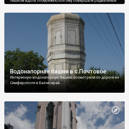
пешком вдоль побережья,поэтому совершали радиальные
вылазки из Оленевки.
Водонапорная башня в с.Почтовое
Интересную водонапорную башню посмотрели по дороге из
Симферополя в Бахчисарай.