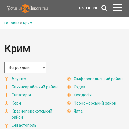
uk
ru
en
Головна
>
Крим
Крим
Алушта
Сімферопольський район
Бахчисарайський район
Судак
Євпаторія
Феодосія
Керч
Чорноморський район
Красноперекопський
Ялта
район
Севастополь