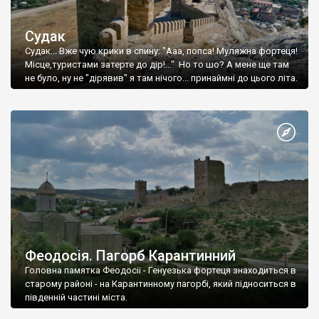
Судак
Судак... Вже чую крики в спину: "Ааа, попса! Муляжна фортеця!
Місце,туристами затерте до дір!..." Но то шо? А мене ще там
не було, ну не "дірявив" я там нічого... принаймні до цього літа.
Феодосія. Пагорб Карантинний
Головна памятка Феодосії - Генуезька фортеця знаходиться в
старому районі - на Карантинному пагорбі, який підноситься в
південній частині міста.