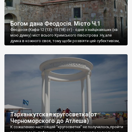
Богом дана Феодосія. Місто Ч.1
Феодосія (Кафа-12 (13) -15 (18) ст) - одне з найцікавіших (на
мою думку) міст всього Кримського півострова .Ну,але
думка в кожного своя, тому щоби розвіяти цей субєктивізм,
запрошую відвідати це
Тарханкутская кругосветка(от
Черноморского до Атлеша)
К сожалению настоящей "кругосветки" не получилось,пройти