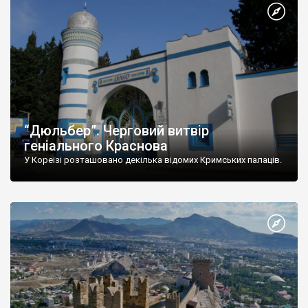
“Дюльбер”. Черговий витвір
геніального Краснова
У Кореїзі розташовано декілька відомих Кримських палаців.