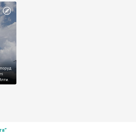
споруд
ті
Ялти.
та”