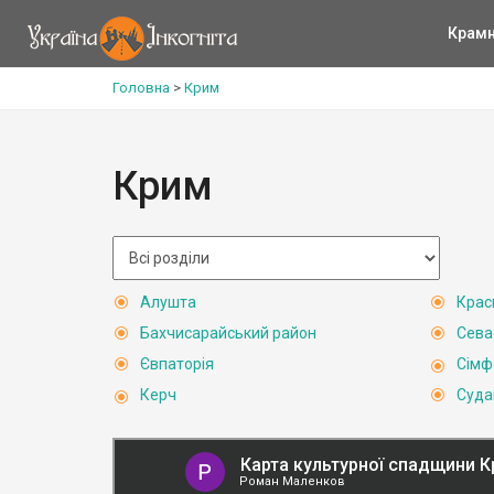
Крам
Головна
>
Крим
Крим
Алушта
Крас
Бахчисарайський район
Сева
Євпаторія
Сімф
Керч
Суда