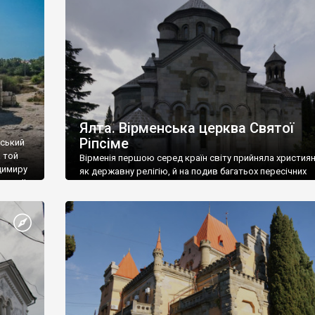
ефактів
називаються «повстяками» (postaki)…” “Вино. Крим
єкту
виробляє відмінне вино і його вдосталь: воно все ду
го».
легке біле і дуже […]
ти та
Ялта. Вірменська церква Святої
Ріпсіме
вський
 той
Вірменія першою серед країн світу прийняла христия
димиру
як державну релігію, й на подив багатьох пересічних
илю ІІ,
українців, які усіх кавказців вважають мусульманами,
 в
вірмени є відданими вірянами Христа