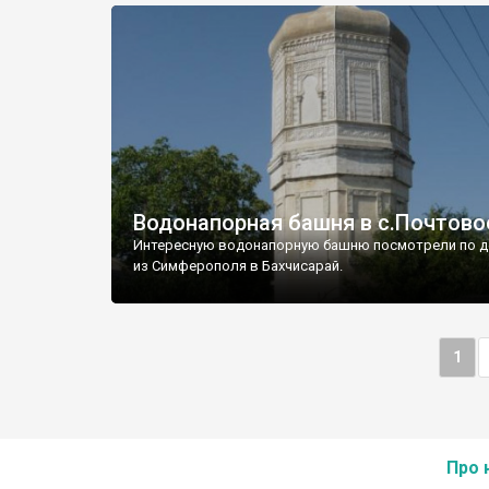
Водонапорная башня в с.Почтово
Интересную водонапорную башню посмотрели по д
из Симферополя в Бахчисарай.
1
Про 