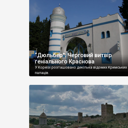
“Дюльбер”. Черговий витвір
геніального Краснова
У Кореїзі розташовано декілька відомих Кримських
палаців.