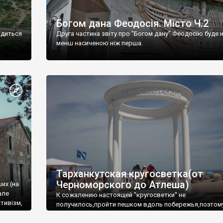
Богом дана Феодосія. Місто Ч.2
одиться
Друга частина звіту про "Богом дану" Феодосію буде 
менш насиченою ніж перша.
Тарханкутская кругосветка(от
Черноморского до Атлеша)
ших (на
але
К сожалению настоящей "кругосветки" не
тивізм,
получилось,пройти пешком вдоль побережья,поэтом
совершали радиальные вылазки из Оленевки.