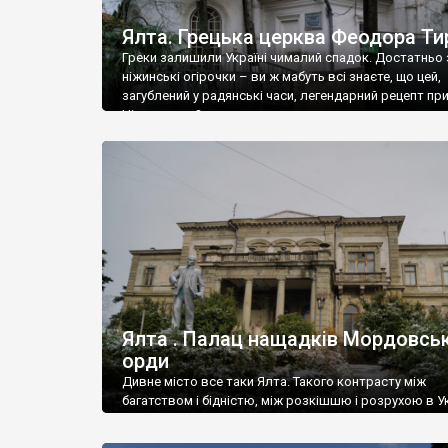
Ялта. Грецька церква Феодора Ти
Греки залишили Україні чималий спадок. Достатньо 
ніжинські огірочки – ви ж мабуть всі знаєте, що цей,
загублений у радянські часи, легендарний рецепт пр
Ніжин греки?
Ялта . Палац нащадків Мордовськ
орди
Дивне місто все таки Ялта. Такого контрасту між
багатством і бідністю, між розкішшю і розрухою в Ук
більше не знайдеш.