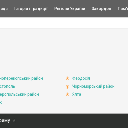
ниця
Історія і традиції
Регіони України
Закордон
Пам'
ноперекопський район
Феодосія
стополь
Чорноморський район
еропольський район
Ялта
к