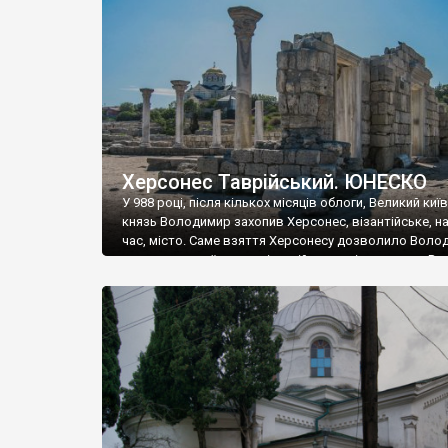
музею «Новгородський музей-заповідник» сотні арт
візантійської доби. Раритети викрадені з фондів об’
культурної спадщини ЮНЕСКО «Херсонеса Таврійсько
Офіційно – на виставку «Золото Візантії», але експер
влада в Україні вважають це лише […]
Херсонес Таврійський. ЮНЕСКО
У 988 році, після кількох місяців облоги, Великий киї
князь Володимир захопив Херсонес, візантійське, на
час, місто. Саме взяття Херсонесу дозволило Воло
диктувати свої умови візантійському імператору Вас
та одружитися з його дочкою Ганною. Цього ж року,
Херсонесі Володимир-язичник, став Василем-
християнином. А потім було Хрещення Русі. На честь
Херсонесу Таврійського названо місто […]