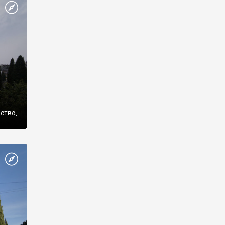
же
нство,