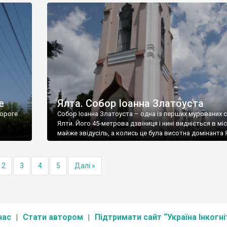
е
Ялта. Собор Іоанна Златоуста
ороге
Собор Іоанна Златоуста – одна із перших мурованих 
Ялти. Його 45-метрова дзвіниця і нині видніється в міс
майже звідусіль, а колись це була висотна домінанта 
2
3
4
5
Далі »
нас
Стати автором
Підтримати сайт “Україна Інкогні