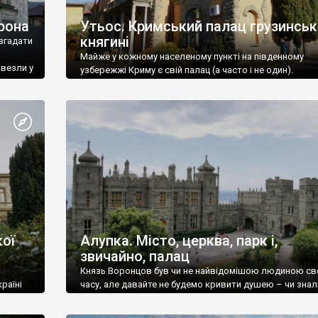
рона
Утьос. Кримський палац грузинськ
княгині
згадати
Майже у кожному населеному пункті на південному
ивезли у
узбережжі Криму є свій палац (а часто і не один).
ої
Алупка. Місто, церква, парк і,
звичайно, палац
Князь Воронцов був чи не найвідомішою людиною св
раїні
часу, але давайте не будемо кривити душею – чи знал
це прізвище до відвідин Алупки? Мабуть все таки ні.