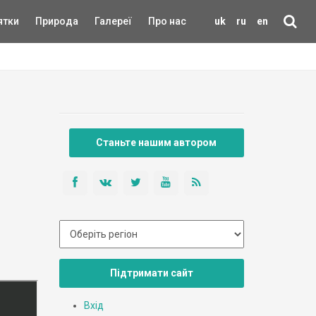
ятки
Природа
Галереї
Про нас
uk
ru
en
Станьте нашим автором
Підтримати сайт
Вхід