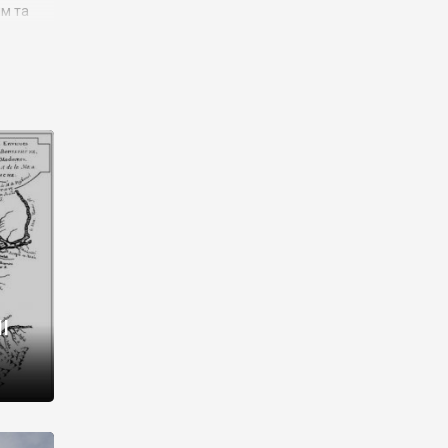
им та
ора і
є
го типу,
ей-
рний
ста:
 райони
від 2
I
і,
рукти,
 котрі