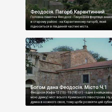
Феодосія. Пагорб Карантинний
Головна памятка Феодосії - Генуезька фортеця знах
в старому районі - на Карантинному пагорбі, який
підноситься в південній частині міста.
Богом дана Феодосія. Місто Ч.1
Феодосія (Кафа-12 (13) -15 (18) ст) - одне з найцікаві
мою думку) міст всього Кримського півострова .Ну,
думка в кожного своя, тому щоби розвіяти цей субєк
запрошую відвідати це