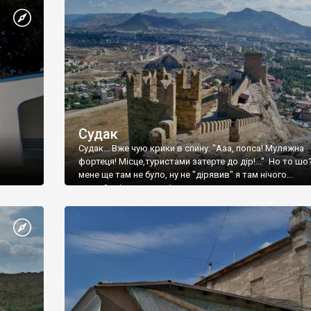
Судак
Судак... Вже чую крики в спину: "Ааа, попса! Муляжна
фортеця! Місце,туристами затерте до дір!..." Но то шо
мене ще там не було, ну не "дірявив" я там нічого...
принаймні до цього літа.