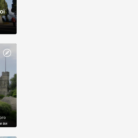
ої
ого
и ви