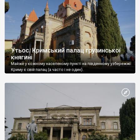
Утьос. Кримський палац грузинської
княгині
Майже у кожному населеному пункті на південному узбережжі
Криму є свій палац (а часто і не один).