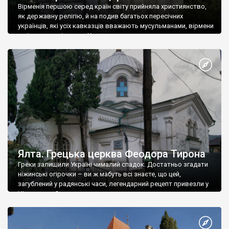
Вірменія першою серед країн світу прийняла християнство,
як державну релігію, й на подив багатьох пересічних
українців, які усіх кавказців вважають мусульманами, вірмени
є відданими вірянами Христа
Ялта. Грецька церква Феодора Тирона
Греки залишили Україні чималий спадок. Достатньо згадати
ніжинські огірочки – ви ж мабуть всі знаєте, що цей,
загублений у радянські часи, легендарний рецепт привезли у
Ніжин греки?