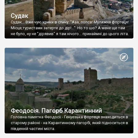
Судак
Судак... Вже чую крики в спину: "Ааа, попса! Муляжна фортеця!
Місце,туристами затерте до дір!..." Но то шо? А мене ще там
не було, ну не "дірявив" я там нічого... принаймні до цього літа.
Феодосія. Пагорб Карантинний
Головна памятка Феодосії - Генуезька фортеця знаходиться в
старому районі - на Карантинному пагорбі, який підноситься в
південній частині міста.