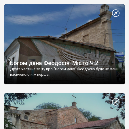
Богом дана Феодосія. Місто Ч.2
Друга частина звіту про "Богом дану" Феодосію буде не менш
насиченою ніж перша.