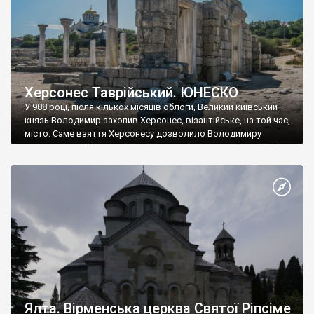
Херсонес Таврійський. ЮНЕСКО
У 988 році, після кількох місяців облоги, Великий київський
князь Володимир захопив Херсонес, візантійське, на той час,
місто. Саме взяття Херсонесу дозволило Володимиру
диктувати свої умови візантійському імператору Василю ІІ, та
одружитися з його дочкою Ганною. Цього ж року, в
Херсонесі Володимир-язичник, став Василем-християнином.
А потім було Хрещення Русі. На честь Херсонесу Таврійського
названо місто […]
Ялта. Вірменська церква Святої Ріпсіме