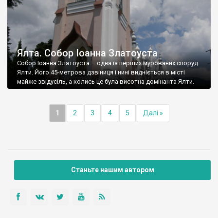
Ялта. Собор Іоанна Златоуста
Собор Іоанна Златоуста – одна із перших мурованих споруд
Ялти. Його 45-метрова дзвіниця і нині видніється в місті
майже звідусіль, а колись це була висотна домінанта Ялти.
1
2
3
4
5
Далі »
Станьте нашим автором