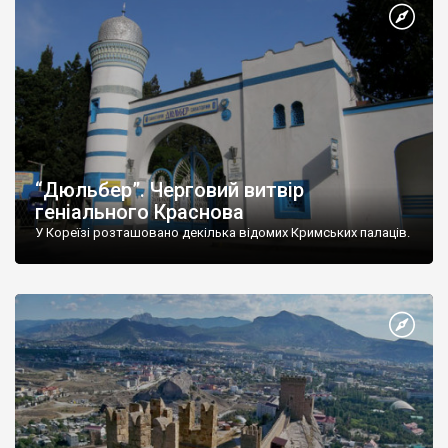
“Дюльбер”. Черговий витвір
геніального Краснова
У Кореїзі розташовано декілька відомих Кримських палаців.