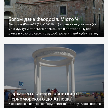
Богом дана Феодосія. Місто Ч.1
Феодосія (Кафа-12 (13) -15 (18) ст) - одне з найцікавіших (на
мою думку) міст всього Кримського півострова .Ну,але
думка в кожного своя, тому щоби розвіяти цей субєктивізм,
запрошую відвідати це
Тарханкутская кругосветка(от
Черноморского до Атлеша)
К сожалению настоящей "кругосветки" не получилось,пройти