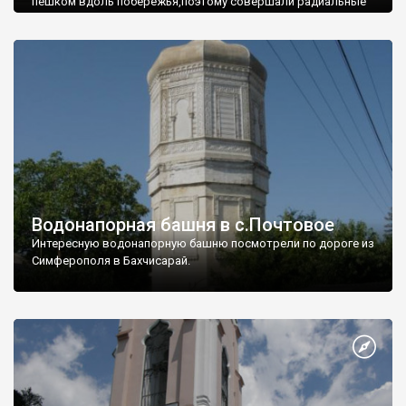
пешком вдоль побережья,поэтому совершали радиальные
вылазки из Оленевки.
Водонапорная башня в с.Почтовое
Интересную водонапорную башню посмотрели по дороге из
Симферополя в Бахчисарай.