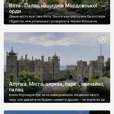
Ялта . Палац нащадків Мордовської
орди
Дивне місто все таки Ялта. Такого контрасту між багатством
і бідністю, між розкішшю і розрухою в Україні більше не
знайдеш.
Алупка. Місто, церква, парк і, звичайно,
палац
Князь Воронцов був чи не найвідомішою людиною свого
часу, але давайте не будемо кривити душею – чи знали ви це
прізвище до відвідин Алупки? Мабуть все таки ні.