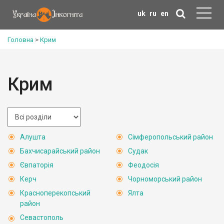
uk
ru
en
Головна
>
Крим
Крим
Алушта
Сімферопольський район
Бахчисарайський район
Судак
Євпаторія
Феодосія
Керч
Чорноморський район
Красноперекопський
Ялта
район
Севастополь