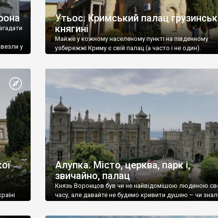
рона
Утьос. Кримський палац грузинськ
княгині
згадати
Майже у кожному населеному пункті на південному
ивезли у
узбережжі Криму є свій палац (а часто і не один).
ої
Алупка. Місто, церква, парк і,
звичайно, палац
Князь Воронцов був чи не найвідомішою людиною св
раїні
часу, але давайте не будемо кривити душею – чи знал
це прізвище до відвідин Алупки? Мабуть все таки ні.