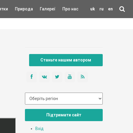
ятки
Природа
Галереї
Про нас
uk
ru
en
Станьте нашим автором
Підтримати сайт
Вхід