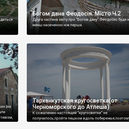
Богом дана Феодосія. Місто Ч.2
одиться
Друга частина звіту про "Богом дану" Феодосію буде 
менш насиченою ніж перша.
Тарханкутская кругосветка(от
Черноморского до Атлеша)
ших (на
але
К сожалению настоящей "кругосветки" не
тивізм,
получилось,пройти пешком вдоль побережья,поэтом
совершали радиальные вылазки из Оленевки.