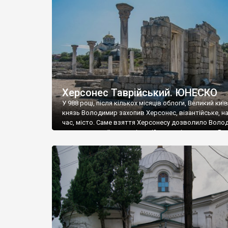
музею «Новгородський музей-заповідник» сотні арт
візантійської доби. Раритети викрадені з фондів об’
культурної спадщини ЮНЕСКО «Херсонеса Таврійсько
Офіційно – на виставку «Золото Візантії», але експер
влада в Україні вважають це лише […]
Херсонес Таврійський. ЮНЕСКО
У 988 році, після кількох місяців облоги, Великий киї
князь Володимир захопив Херсонес, візантійське, на
час, місто. Саме взяття Херсонесу дозволило Воло
диктувати свої умови візантійському імператору Вас
та одружитися з його дочкою Ганною. Цього ж року,
Херсонесі Володимир-язичник, став Василем-
християнином. А потім було Хрещення Русі. На честь
Херсонесу Таврійського названо місто […]