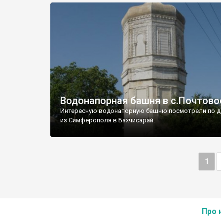
Водонапорная башня в с.Почтово
Интересную водонапорную башню посмотрели по д
из Симферополя в Бахчисарай.
1
Про 