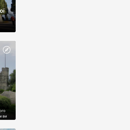
ої
ого
и ви