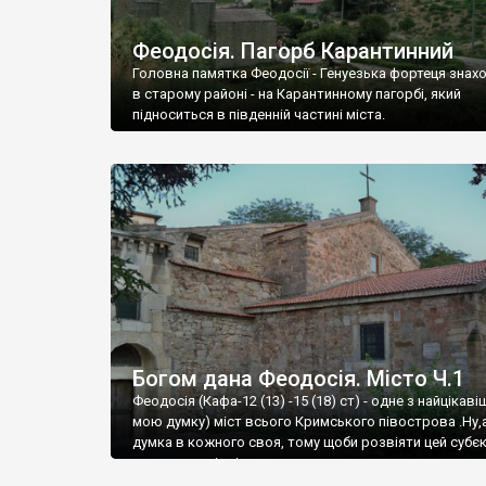
Феодосія. Пагорб Карантинний
Головна памятка Феодосії - Генуезька фортеця знах
в старому районі - на Карантинному пагорбі, який
підноситься в південній частині міста.
Богом дана Феодосія. Місто Ч.1
Феодосія (Кафа-12 (13) -15 (18) ст) - одне з найцікаві
мою думку) міст всього Кримського півострова .Ну,
думка в кожного своя, тому щоби розвіяти цей субєк
запрошую відвідати це