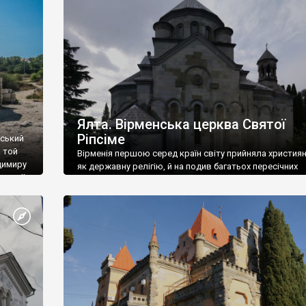
ефактів
називаються «повстяками» (postaki)…” “Вино. Крим
єкту
виробляє відмінне вино і його вдосталь: воно все ду
го».
легке біле і дуже […]
ти та
Ялта. Вірменська церква Святої
Ріпсіме
вський
 той
Вірменія першою серед країн світу прийняла христия
димиру
як державну релігію, й на подив багатьох пересічних
илю ІІ,
українців, які усіх кавказців вважають мусульманами,
 в
вірмени є відданими вірянами Христа