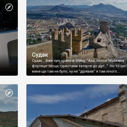
Судак
Судак... Вже чую крики в спину: "Ааа, попса! Муляжна
фортеця! Місце,туристами затерте до дір!..." Но то шо
мене ще там не було, ну не "дірявив" я там нічого...
принаймні до цього літа.