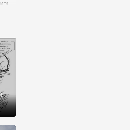
им та
ора і
є
го типу,
ей-
рний
ста:
 райони
від 2
I
і,
рукти,
 котрі