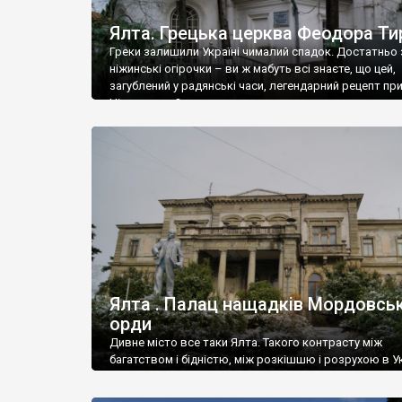
Ялта. Грецька церква Феодора Ти
Греки залишили Україні чималий спадок. Достатньо 
ніжинські огірочки – ви ж мабуть всі знаєте, що цей,
загублений у радянські часи, легендарний рецепт пр
Ніжин греки?
Ялта . Палац нащадків Мордовськ
орди
Дивне місто все таки Ялта. Такого контрасту між
багатством і бідністю, між розкішшю і розрухою в Ук
більше не знайдеш.