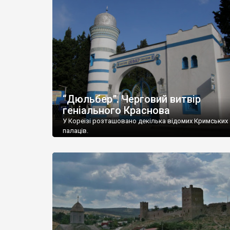
“Дюльбер”. Черговий витвір
геніального Краснова
У Кореїзі розташовано декілька відомих Кримських
палаців.