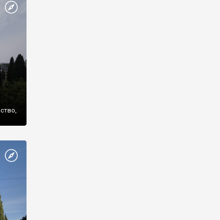
же
нство,