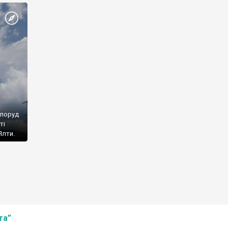
споруд
ті
Ялти.
та”