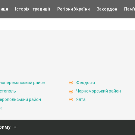
ниця
Історія і традиції
Регіони України
Закордон
Пам'
ноперекопський район
Феодосія
стополь
Чорноморський район
еропольський район
Ялта
к