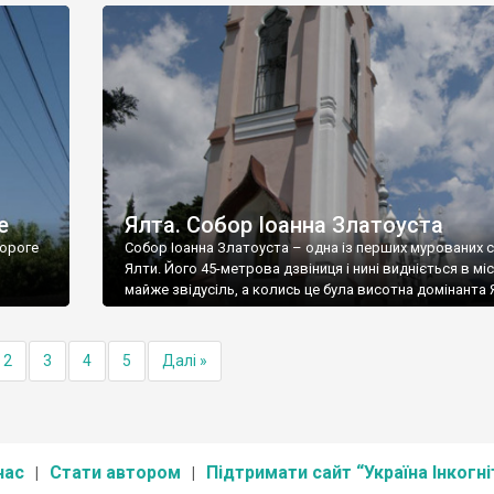
е
Ялта. Собор Іоанна Златоуста
ороге
Собор Іоанна Златоуста – одна із перших мурованих 
Ялти. Його 45-метрова дзвіниця і нині видніється в міс
майже звідусіль, а колись це була висотна домінанта 
2
3
4
5
Далі »
нас
Стати автором
Підтримати сайт “Україна Інкогні