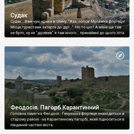
Судак
Судак... Вже чую крики в спину: "Ааа, попса! Муляжна фортеця!
Місце,туристами затерте до дір!..." Но то шо? А мене ще там
не було, ну не "дірявив" я там нічого... принаймні до цього літа.
Феодосія. Пагорб Карантинний
Головна памятка Феодосії - Генуезька фортеця знаходиться в
старому районі - на Карантинному пагорбі, який підноситься в
південній частині міста.