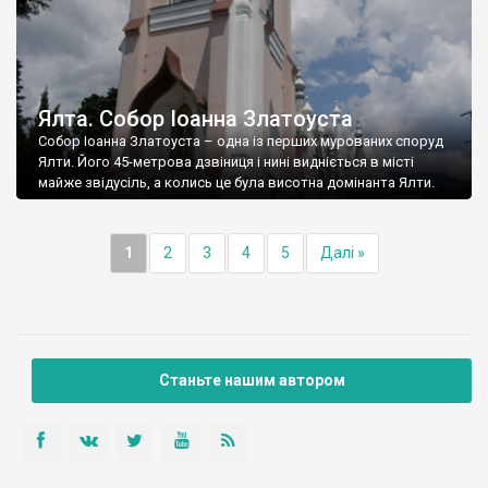
Ялта. Собор Іоанна Златоуста
Собор Іоанна Златоуста – одна із перших мурованих споруд
Ялти. Його 45-метрова дзвіниця і нині видніється в місті
майже звідусіль, а колись це була висотна домінанта Ялти.
1
2
3
4
5
Далі »
Станьте нашим автором