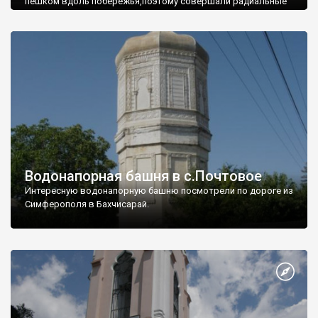
пешком вдоль побережья,поэтому совершали радиальные
вылазки из Оленевки.
Водонапорная башня в с.Почтовое
Интересную водонапорную башню посмотрели по дороге из
Симферополя в Бахчисарай.