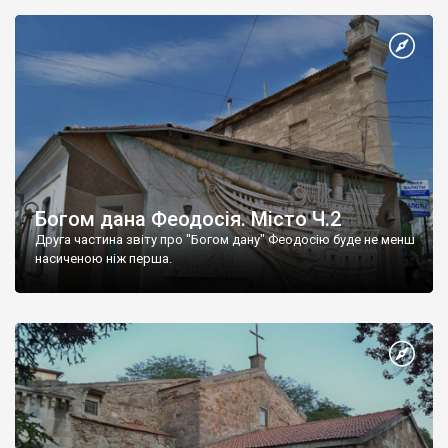
Богом дана Феодосія. Місто Ч.2
Друга частина звіту про "Богом дану" Феодосію буде не менш
насиченою ніж перша.