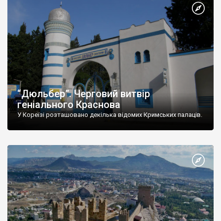
“Дюльбер”. Черговий витвір
геніального Краснова
У Кореїзі розташовано декілька відомих Кримських палаців.