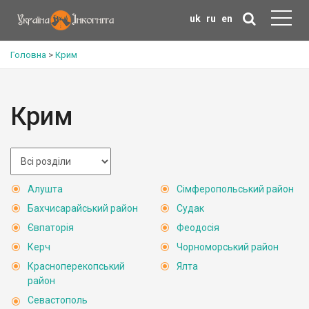
uk
ru
en
Головна
>
Крим
Крим
Алушта
Сімферопольський район
Бахчисарайський район
Судак
Євпаторія
Феодосія
Керч
Чорноморський район
Красноперекопський
Ялта
район
Севастополь