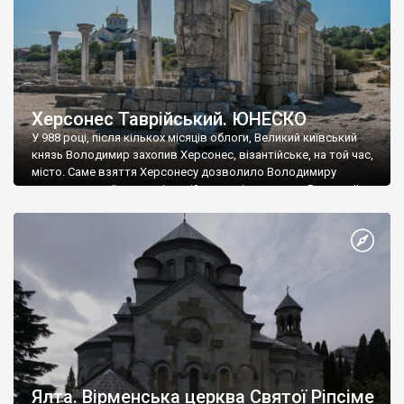
Херсонес Таврійський. ЮНЕСКО
У 988 році, після кількох місяців облоги, Великий київський
князь Володимир захопив Херсонес, візантійське, на той час,
місто. Саме взяття Херсонесу дозволило Володимиру
диктувати свої умови візантійському імператору Василю ІІ, та
одружитися з його дочкою Ганною. Цього ж року, в
Херсонесі Володимир-язичник, став Василем-християнином.
А потім було Хрещення Русі. На честь Херсонесу Таврійського
названо місто […]
Ялта. Вірменська церква Святої Ріпсіме