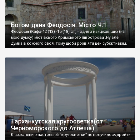
Богом дана Феодосія. Місто Ч.1
Феодосія (Кафа-12 (13) -15 (18) ст) - одне з найцікавіших (на
мою думку) міст всього Кримського півострова .Ну,але
думка в кожного своя, тому щоби розвіяти цей субєктивізм,
запрошую відвідати це
Тарханкутская кругосветка(от
Черноморского до Атлеша)
К сожалению настоящей "кругосветки" не получилось,пройти