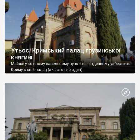
Утьос. Кримський палац грузинської
княгині
Майже у кожному населеному пункті на південному узбережжі
Криму є свій палац (а часто і не один).