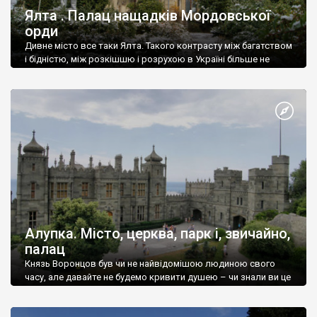
Ялта . Палац нащадків Мордовської
орди
Дивне місто все таки Ялта. Такого контрасту між багатством
і бідністю, між розкішшю і розрухою в Україні більше не
знайдеш.
Алупка. Місто, церква, парк і, звичайно,
палац
Князь Воронцов був чи не найвідомішою людиною свого
часу, але давайте не будемо кривити душею – чи знали ви це
прізвище до відвідин Алупки? Мабуть все таки ні.