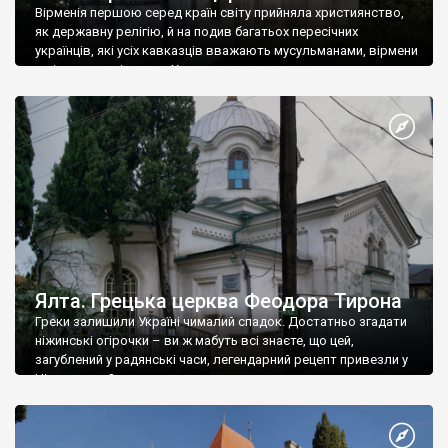
Вірменія першою серед країн світу прийняла християнство,
як державну релігію, й на подив багатьох пересічних
українців, які усіх кавказців вважають мусульманами, вірмени
є відданими вірянами Христа
Ялта. Грецька церква Феодора Тирона
Греки залишили Україні чималий спадок. Достатньо згадати
ніжинські огірочки – ви ж мабуть всі знаєте, що цей,
загублений у радянські часи, легендарний рецепт привезли у
Ніжин греки?