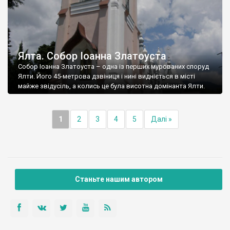
Ялта. Собор Іоанна Златоуста
Собор Іоанна Златоуста – одна із перших мурованих споруд
Ялти. Його 45-метрова дзвіниця і нині видніється в місті
майже звідусіль, а колись це була висотна домінанта Ялти.
1
2
3
4
5
Далі »
Станьте нашим автором