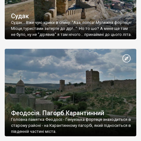
Судак
Судак... Вже чую крики в спину: "Ааа, попса! Муляжна фортеця!
Місце,туристами затерте до дір!..." Но то шо? А мене ще там
не було, ну не "дірявив" я там нічого... принаймні до цього літа.
Феодосія. Пагорб Карантинний
Головна памятка Феодосії - Генуезька фортеця знаходиться в
старому районі - на Карантинному пагорбі, який підноситься в
південній частині міста.