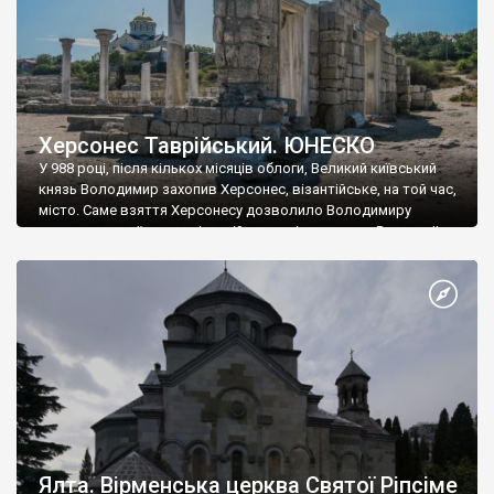
Херсонес Таврійський. ЮНЕСКО
У 988 році, після кількох місяців облоги, Великий київський
князь Володимир захопив Херсонес, візантійське, на той час,
місто. Саме взяття Херсонесу дозволило Володимиру
диктувати свої умови візантійському імператору Василю ІІ, та
одружитися з його дочкою Ганною. Цього ж року, в
Херсонесі Володимир-язичник, став Василем-християнином.
А потім було Хрещення Русі. На честь Херсонесу Таврійського
названо місто […]
Ялта. Вірменська церква Святої Ріпсіме