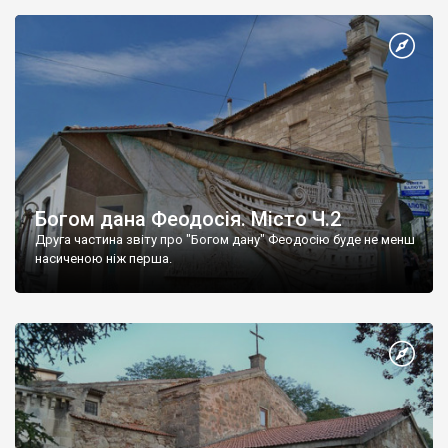
Богом дана Феодосія. Місто Ч.2
Друга частина звіту про "Богом дану" Феодосію буде не менш
насиченою ніж перша.