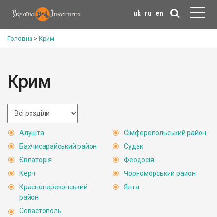
uk
ru
en
Головна
>
Крим
Крим
Алушта
Сімферопольський район
Бахчисарайський район
Судак
Євпаторія
Феодосія
Керч
Чорноморський район
Красноперекопський
Ялта
район
Севастополь