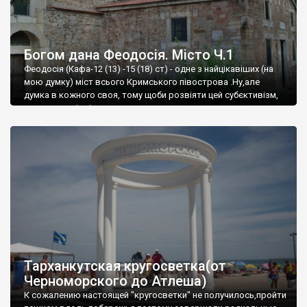
Богом дана Феодосія. Місто Ч.1
Феодосія (Кафа-12 (13) -15 (18) ст) - одне з найцікавіших (на
мою думку) міст всього Кримського півострова .Ну,але
думка в кожного своя, тому щоби розвіяти цей субєктивізм,
запрошую відвідати це
Тарханкутская кругосветка(от
Черноморского до Атлеша)
К сожалению настоящей "кругосветки" не получилось,пройти