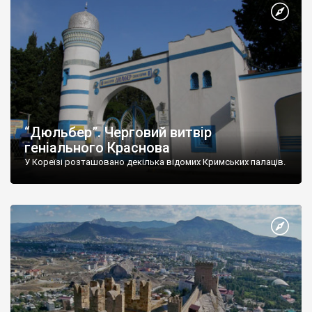
“Дюльбер”. Черговий витвір
геніального Краснова
У Кореїзі розташовано декілька відомих Кримських палаців.