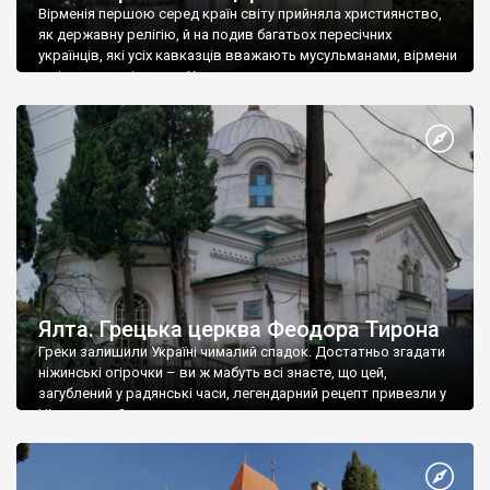
Вірменія першою серед країн світу прийняла християнство,
як державну релігію, й на подив багатьох пересічних
українців, які усіх кавказців вважають мусульманами, вірмени
є відданими вірянами Христа
Ялта. Грецька церква Феодора Тирона
Греки залишили Україні чималий спадок. Достатньо згадати
ніжинські огірочки – ви ж мабуть всі знаєте, що цей,
загублений у радянські часи, легендарний рецепт привезли у
Ніжин греки?