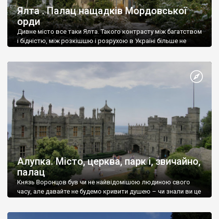
Ялта . Палац нащадків Мордовської
орди
Дивне місто все таки Ялта. Такого контрасту між багатством
і бідністю, між розкішшю і розрухою в Україні більше не
знайдеш.
Алупка. Місто, церква, парк і, звичайно,
палац
Князь Воронцов був чи не найвідомішою людиною свого
часу, але давайте не будемо кривити душею – чи знали ви це
прізвище до відвідин Алупки? Мабуть все таки ні.