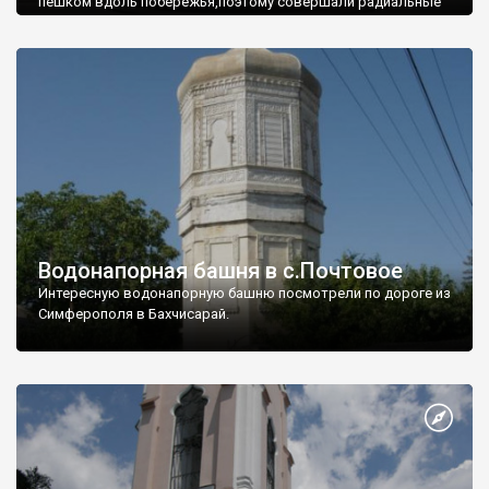
пешком вдоль побережья,поэтому совершали радиальные
вылазки из Оленевки.
Водонапорная башня в с.Почтовое
Интересную водонапорную башню посмотрели по дороге из
Симферополя в Бахчисарай.