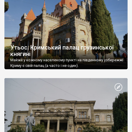
Утьос. Кримський палац грузинської
княгині
Майже у кожному населеному пункті на південному узбережжі
Криму є свій палац (а часто і не один).