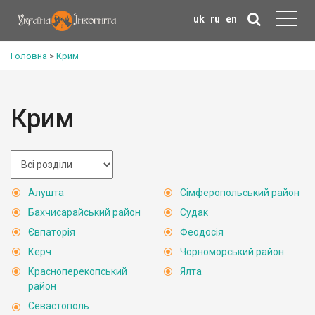
uk
ru
en
Головна
>
Крим
Крим
Алушта
Сімферопольський район
Бахчисарайський район
Судак
Євпаторія
Феодосія
Керч
Чорноморський район
Красноперекопський
Ялта
район
Севастополь