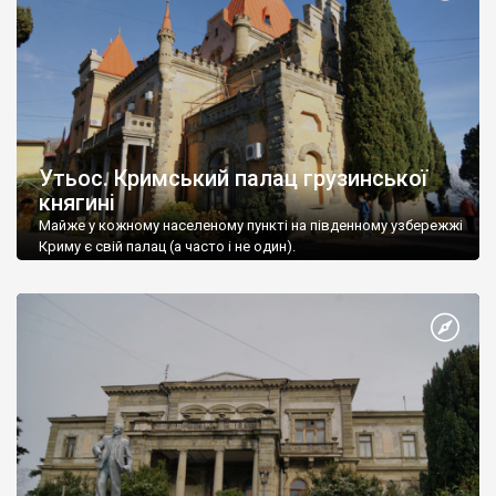
Утьос. Кримський палац грузинської
княгині
Майже у кожному населеному пункті на південному узбережжі
Криму є свій палац (а часто і не один).