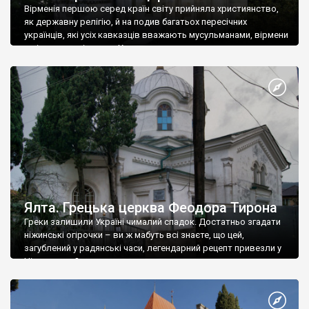
Вірменія першою серед країн світу прийняла християнство,
як державну релігію, й на подив багатьох пересічних
українців, які усіх кавказців вважають мусульманами, вірмени
є відданими вірянами Христа
Ялта. Грецька церква Феодора Тирона
Греки залишили Україні чималий спадок. Достатньо згадати
ніжинські огірочки – ви ж мабуть всі знаєте, що цей,
загублений у радянські часи, легендарний рецепт привезли у
Ніжин греки?