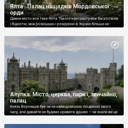
Ялта . Палац нащадків Мордовської
орди
Дивне місто все таки Ялта. Такого контрасту між багатством
і бідністю, між розкішшю і розрухою в Україні більше не
знайдеш.
Алупка. Місто, церква, парк і, звичайно,
палац
Князь Воронцов був чи не найвідомішою людиною свого
часу, але давайте не будемо кривити душею – чи знали ви це
прізвище до відвідин Алупки? Мабуть все таки ні.