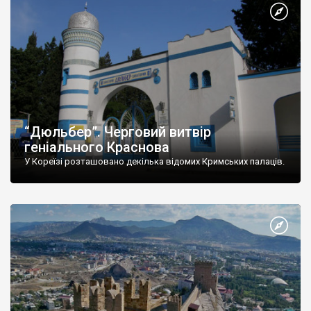
“Дюльбер”. Черговий витвір
геніального Краснова
У Кореїзі розташовано декілька відомих Кримських палаців.