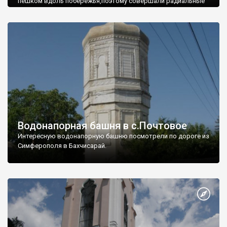
пешком вдоль побережья,поэтому совершали радиальные
вылазки из Оленевки.
Водонапорная башня в с.Почтовое
Интересную водонапорную башню посмотрели по дороге из
Симферополя в Бахчисарай.