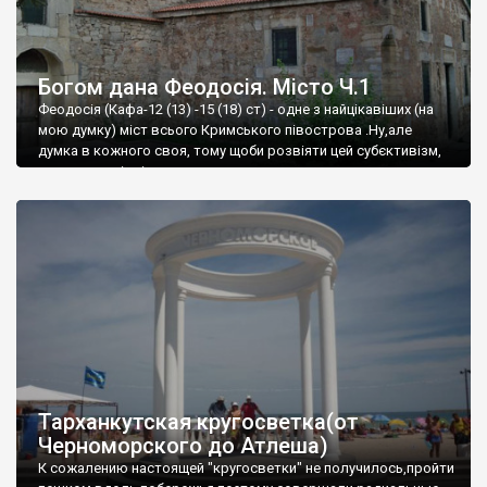
Богом дана Феодосія. Місто Ч.1
Феодосія (Кафа-12 (13) -15 (18) ст) - одне з найцікавіших (на
мою думку) міст всього Кримського півострова .Ну,але
думка в кожного своя, тому щоби розвіяти цей субєктивізм,
запрошую відвідати це
Тарханкутская кругосветка(от
Черноморского до Атлеша)
К сожалению настоящей "кругосветки" не получилось,пройти