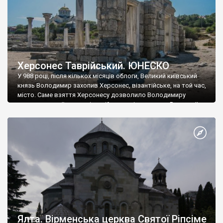
Херсонес Таврійський. ЮНЕСКО
У 988 році, після кількох місяців облоги, Великий київський
князь Володимир захопив Херсонес, візантійське, на той час,
місто. Саме взяття Херсонесу дозволило Володимиру
диктувати свої умови візантійському імператору Василю ІІ, та
одружитися з його дочкою Ганною. Цього ж року, в
Херсонесі Володимир-язичник, став Василем-християнином.
А потім було Хрещення Русі. На честь Херсонесу Таврійського
названо місто […]
Ялта. Вірменська церква Святої Ріпсіме