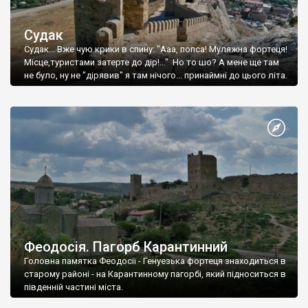
Судак
Судак... Вже чую крики в спину: "Ааа, попса! Муляжна фортеця!
Місце,туристами затерте до дір!..." Но то шо? А мене ще там
не було, ну не "дірявив" я там нічого... принаймні до цього літа.
Феодосія. Пагорб Карантинний
Головна памятка Феодосії - Генуезька фортеця знаходиться в
старому районі - на Карантинному пагорбі, який підноситься в
південній частині міста.