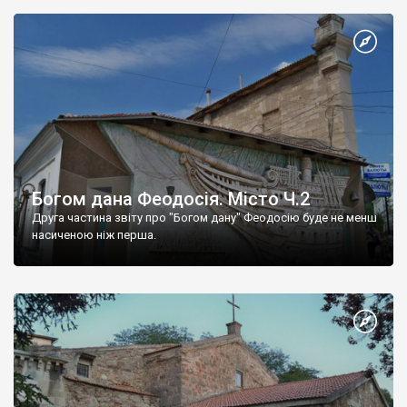
Богом дана Феодосія. Місто Ч.2
Друга частина звіту про "Богом дану" Феодосію буде не менш
насиченою ніж перша.