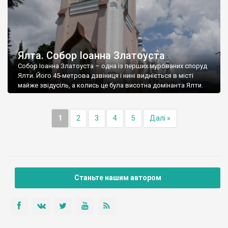
Ялта. Собор Іоанна Златоуста
Собор Іоанна Златоуста – одна із перших мурованих споруд
Ялти. Його 45-метрова дзвіниця і нині видніється в місті
майже звідусіль, а колись це була висотна домінанта Ялти.
1
2
3
4
5
Далі »
Станьте нашим автором