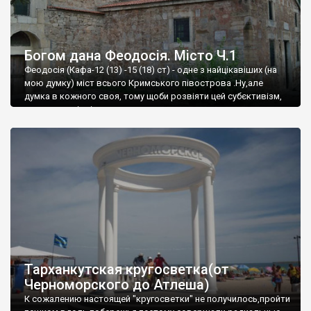
Богом дана Феодосія. Місто Ч.1
Феодосія (Кафа-12 (13) -15 (18) ст) - одне з найцікавіших (на
мою думку) міст всього Кримського півострова .Ну,але
думка в кожного своя, тому щоби розвіяти цей субєктивізм,
запрошую відвідати це
Тарханкутская кругосветка(от
Черноморского до Атлеша)
К сожалению настоящей "кругосветки" не получилось,пройти