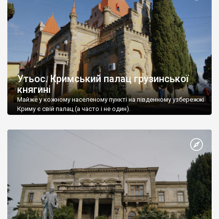
Утьос. Кримський палац грузинської
княгині
Майже у кожному населеному пункті на південному узбережжі
Криму є свій палац (а часто і не один).