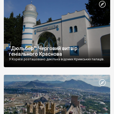
“Дюльбер”. Черговий витвір
геніального Краснова
У Кореїзі розташовано декілька відомих Кримських палаців.