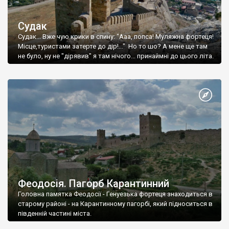
Судак
Судак... Вже чую крики в спину: "Ааа, попса! Муляжна фортеця!
Місце,туристами затерте до дір!..." Но то шо? А мене ще там
не було, ну не "дірявив" я там нічого... принаймні до цього літа.
Феодосія. Пагорб Карантинний
Головна памятка Феодосії - Генуезька фортеця знаходиться в
старому районі - на Карантинному пагорбі, який підноситься в
південній частині міста.