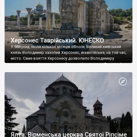
Херсонес Таврійський. ЮНЕСКО
У 988 році, після кількох місяців облоги, Великий київський
князь Володимир захопив Херсонес, візантійське, на той час,
місто. Саме взяття Херсонесу дозволило Володимиру
диктувати свої умови візантійському імператору Василю ІІ, та
одружитися з його дочкою Ганною. Цього ж року, в
Херсонесі Володимир-язичник, став Василем-християнином.
А потім було Хрещення Русі. На честь Херсонесу Таврійського
названо місто […]
Ялта. Вірменська церква Святої Ріпсіме