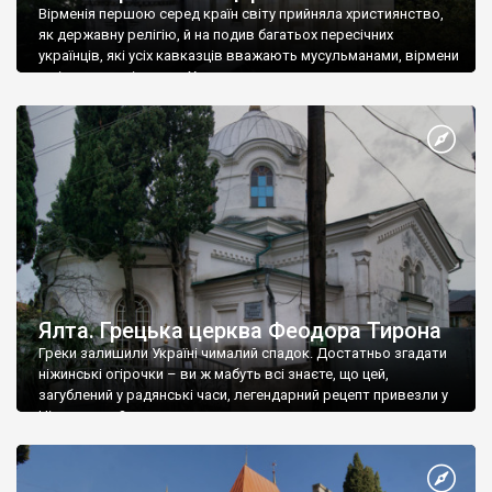
Вірменія першою серед країн світу прийняла християнство,
як державну релігію, й на подив багатьох пересічних
українців, які усіх кавказців вважають мусульманами, вірмени
є відданими вірянами Христа
Ялта. Грецька церква Феодора Тирона
Греки залишили Україні чималий спадок. Достатньо згадати
ніжинські огірочки – ви ж мабуть всі знаєте, що цей,
загублений у радянські часи, легендарний рецепт привезли у
Ніжин греки?