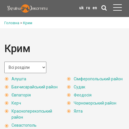
uk
ru
en
Головна
>
Крим
Крим
Алушта
Сімферопольський район
Бахчисарайський район
Судак
Євпаторія
Феодосія
Керч
Чорноморський район
Красноперекопський
Ялта
район
Севастополь