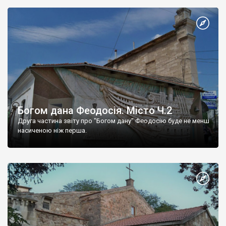
Богом дана Феодосія. Місто Ч.2
Друга частина звіту про "Богом дану" Феодосію буде не менш
насиченою ніж перша.