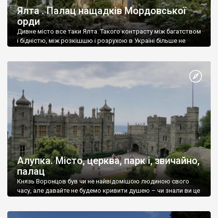
Ялта . Палац нащадків Мордовської
орди
Дивне місто все таки Ялта. Такого контрасту між багатством
і бідністю, між розкішшю і розрухою в Україні більше не
знайдеш.
Алупка. Місто, церква, парк і, звичайно,
палац
Князь Воронцов був чи не найвідомішою людиною свого
часу, але давайте не будемо кривити душею – чи знали ви це
прізвище до відвідин Алупки? Мабуть все таки ні.