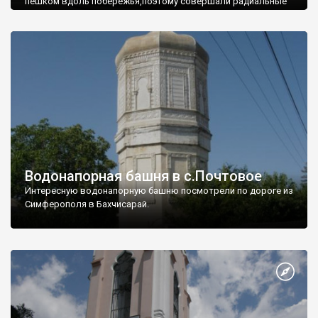
пешком вдоль побережья,поэтому совершали радиальные
вылазки из Оленевки.
Водонапорная башня в с.Почтовое
Интересную водонапорную башню посмотрели по дороге из
Симферополя в Бахчисарай.