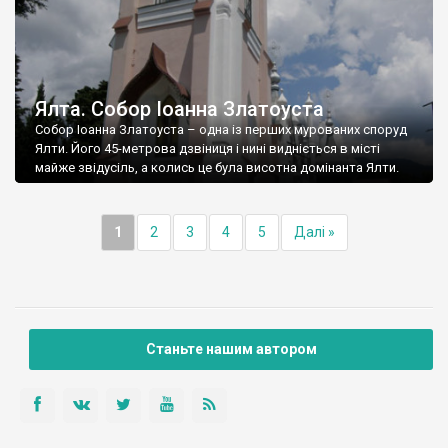
Ялта. Собор Іоанна Златоуста
Собор Іоанна Златоуста – одна із перших мурованих споруд
Ялти. Його 45-метрова дзвіниця і нині видніється в місті
майже звідусіль, а колись це була висотна домінанта Ялти.
1
2
3
4
5
Далі »
Станьте нашим автором