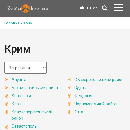
uk
ru
en
Головна
>
Крим
Крим
Алушта
Сімферопольський район
Бахчисарайський район
Судак
Євпаторія
Феодосія
Керч
Чорноморський район
Красноперекопський
Ялта
район
Севастополь