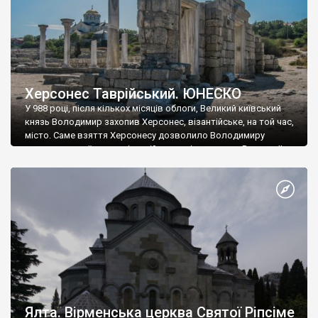
Херсонес Таврійський. ЮНЕСКО
У 988 році, після кількох місяців облоги, Великий київський
князь Володимир захопив Херсонес, візантійське, на той час,
місто. Саме взяття Херсонесу дозволило Володимиру
диктувати свої умови візантійському імператору Василю ІІ, та
одружитися з його дочкою Ганною. Цього ж року, в
Херсонесі Володимир-язичник, став Василем-християнином.
А потім було Хрещення Русі. На честь Херсонесу Таврійського
названо місто […]
Ялта. Вірменська церква Святої Ріпсіме