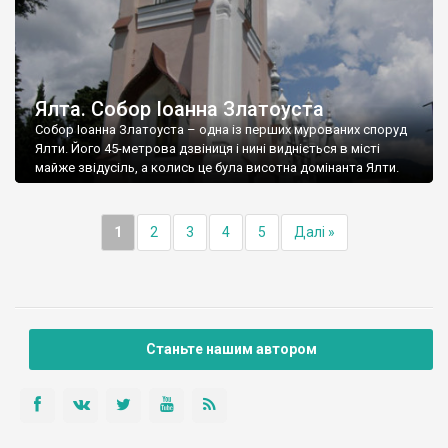
Ялта. Собор Іоанна Златоуста
Собор Іоанна Златоуста – одна із перших мурованих споруд
Ялти. Його 45-метрова дзвіниця і нині видніється в місті
майже звідусіль, а колись це була висотна домінанта Ялти.
1
2
3
4
5
Далі »
Станьте нашим автором