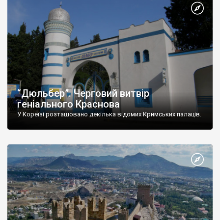
“Дюльбер”. Черговий витвір
геніального Краснова
У Кореїзі розташовано декілька відомих Кримських палаців.