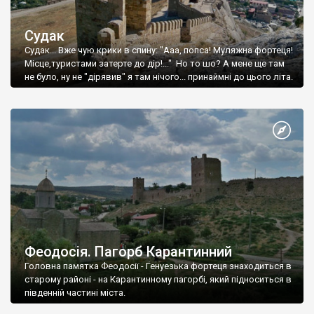
Судак
Судак... Вже чую крики в спину: "Ааа, попса! Муляжна фортеця!
Місце,туристами затерте до дір!..." Но то шо? А мене ще там
не було, ну не "дірявив" я там нічого... принаймні до цього літа.
Феодосія. Пагорб Карантинний
Головна памятка Феодосії - Генуезька фортеця знаходиться в
старому районі - на Карантинному пагорбі, який підноситься в
південній частині міста.