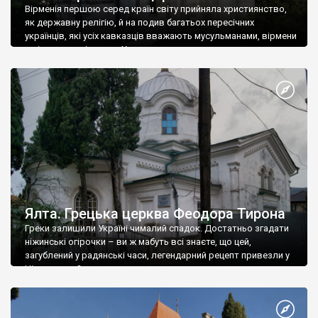
Вірменія першою серед країн світу прийняла християнство,
як державну релігію, й на подив багатьох пересічних
українців, які усіх кавказців вважають мусульманами, вірмени
є відданими вірянами Христа
Ялта. Грецька церква Феодора Тирона
Греки залишили Україні чималий спадок. Достатньо згадати
ніжинські огірочки – ви ж мабуть всі знаєте, що цей,
загублений у радянські часи, легендарний рецепт привезли у
Ніжин греки?