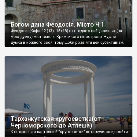
Богом дана Феодосія. Місто Ч.1
Феодосія (Кафа-12 (13) -15 (18) ст) - одне з найцікавіших (на
мою думку) міст всього Кримського півострова .Ну,але
думка в кожного своя, тому щоби розвіяти цей субєктивізм,
запрошую відвідати це
Тарханкутская кругосветка(от
Черноморского до Атлеша)
К сожалению настоящей "кругосветки" не получилось,пройти