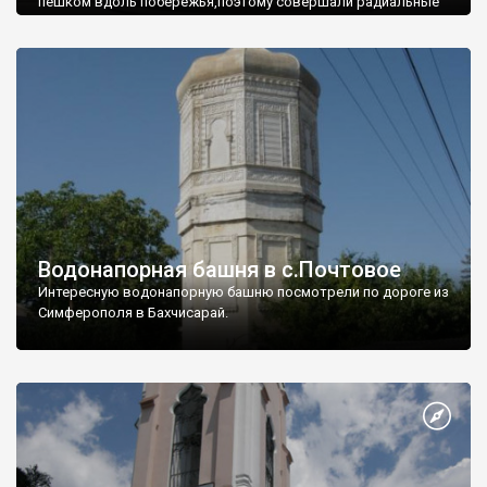
пешком вдоль побережья,поэтому совершали радиальные
вылазки из Оленевки.
Водонапорная башня в с.Почтовое
Интересную водонапорную башню посмотрели по дороге из
Симферополя в Бахчисарай.