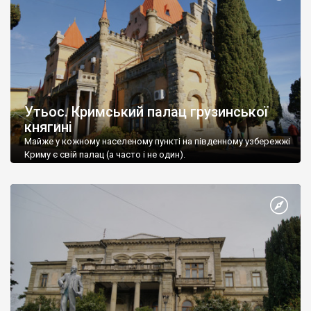
Утьос. Кримський палац грузинської
княгині
Майже у кожному населеному пункті на південному узбережжі
Криму є свій палац (а часто і не один).