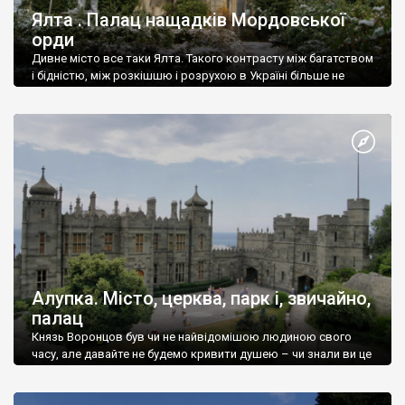
Ялта . Палац нащадків Мордовської
орди
Дивне місто все таки Ялта. Такого контрасту між багатством
і бідністю, між розкішшю і розрухою в Україні більше не
знайдеш.
Алупка. Місто, церква, парк і, звичайно,
палац
Князь Воронцов був чи не найвідомішою людиною свого
часу, але давайте не будемо кривити душею – чи знали ви це
прізвище до відвідин Алупки? Мабуть все таки ні.