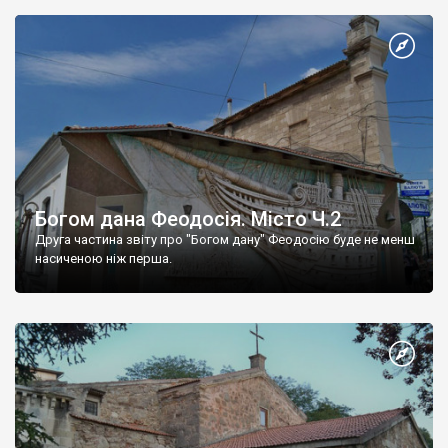
Богом дана Феодосія. Місто Ч.2
Друга частина звіту про "Богом дану" Феодосію буде не менш
насиченою ніж перша.