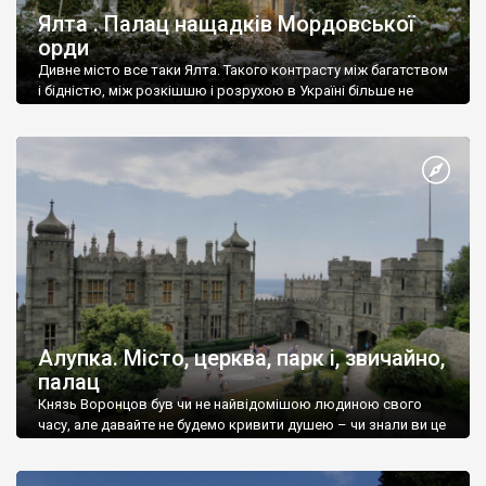
Ялта . Палац нащадків Мордовської
орди
Дивне місто все таки Ялта. Такого контрасту між багатством
і бідністю, між розкішшю і розрухою в Україні більше не
знайдеш.
Алупка. Місто, церква, парк і, звичайно,
палац
Князь Воронцов був чи не найвідомішою людиною свого
часу, але давайте не будемо кривити душею – чи знали ви це
прізвище до відвідин Алупки? Мабуть все таки ні.