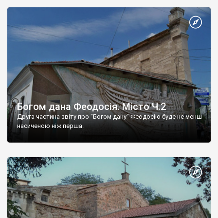
Богом дана Феодосія. Місто Ч.2
Друга частина звіту про "Богом дану" Феодосію буде не менш
насиченою ніж перша.