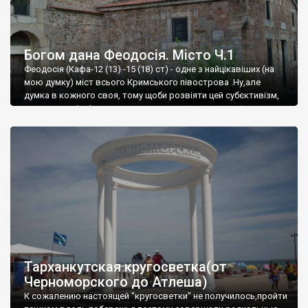
Богом дана Феодосія. Місто Ч.1
Феодосія (Кафа-12 (13) -15 (18) ст) - одне з найцікавіших (на
мою думку) міст всього Кримського півострова .Ну,але
думка в кожного своя, тому щоби розвіяти цей субєктивізм,
запрошую відвідати це
Тарханкутская кругосветка(от
Черноморского до Атлеша)
К сожалению настоящей "кругосветки" не получилось,пройти