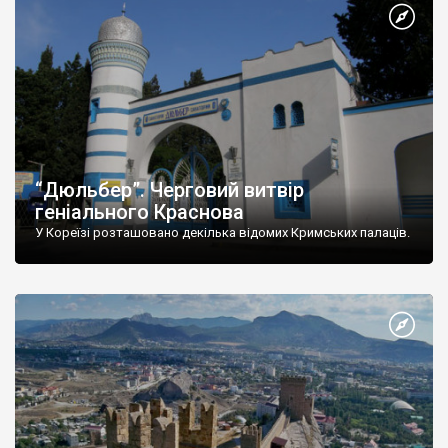
“Дюльбер”. Черговий витвір
геніального Краснова
У Кореїзі розташовано декілька відомих Кримських палаців.