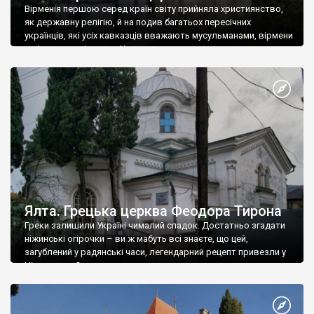
Вірменія першою серед країн світу прийняла християнство,
як державну релігію, й на подив багатьох пересічних
українців, які усіх кавказців вважають мусульманами, вірмени
є відданими вірянами Христа
Ялта. Грецька церква Феодора Тирона
Греки залишили Україні чималий спадок. Достатньо згадати
ніжинські огірочки – ви ж мабуть всі знаєте, що цей,
загублений у радянські часи, легендарний рецепт привезли у
Ніжин греки?