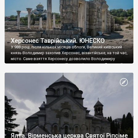
Херсонес Таврійський. ЮНЕСКО
У 988 році, після кількох місяців облоги, Великий київський
князь Володимир захопив Херсонес, візантійське, на той час,
місто. Саме взяття Херсонесу дозволило Володимиру
диктувати свої умови візантійському імператору Василю ІІ, та
одружитися з його дочкою Ганною. Цього ж року, в
Херсонесі Володимир-язичник, став Василем-християнином.
А потім було Хрещення Русі. На честь Херсонесу Таврійського
названо місто […]
Ялта. Вірменська церква Святої Ріпсіме