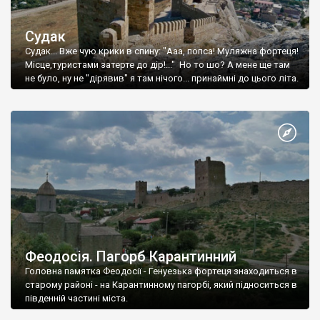
Судак
Судак... Вже чую крики в спину: "Ааа, попса! Муляжна фортеця!
Місце,туристами затерте до дір!..." Но то шо? А мене ще там
не було, ну не "дірявив" я там нічого... принаймні до цього літа.
Феодосія. Пагорб Карантинний
Головна памятка Феодосії - Генуезька фортеця знаходиться в
старому районі - на Карантинному пагорбі, який підноситься в
південній частині міста.