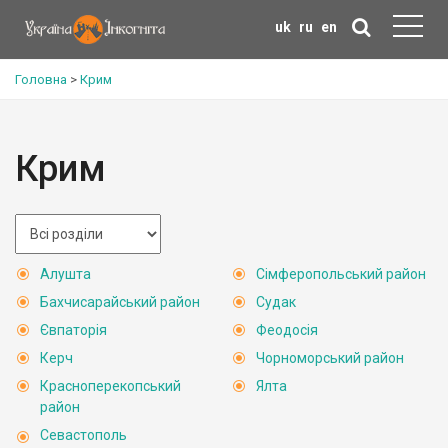
uk
ru
en
Головна
>
Крим
Крим
Алушта
Сімферопольський район
Бахчисарайський район
Судак
Євпаторія
Феодосія
Керч
Чорноморський район
Красноперекопський
Ялта
район
Севастополь