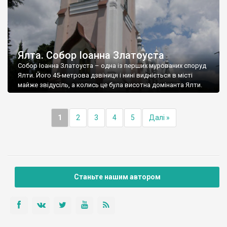
Ялта. Собор Іоанна Златоуста
Собор Іоанна Златоуста – одна із перших мурованих споруд
Ялти. Його 45-метрова дзвіниця і нині видніється в місті
майже звідусіль, а колись це була висотна домінанта Ялти.
1
2
3
4
5
Далі »
Станьте нашим автором