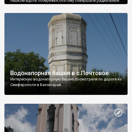
пешком вдоль побережья,поэтому совершали радиальные
вылазки из Оленевки.
Водонапорная башня в с.Почтовое
Интересную водонапорную башню посмотрели по дороге из
Симферополя в Бахчисарай.