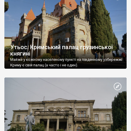
Утьос. Кримський палац грузинської
княгині
Майже у кожному населеному пункті на південному узбережжі
Криму є свій палац (а часто і не один).