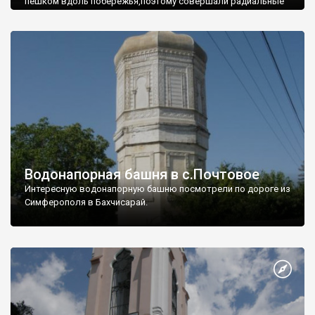
пешком вдоль побережья,поэтому совершали радиальные
вылазки из Оленевки.
Водонапорная башня в с.Почтовое
Интересную водонапорную башню посмотрели по дороге из
Симферополя в Бахчисарай.