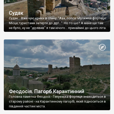
Судак
Судак... Вже чую крики в спину: "Ааа, попса! Муляжна фортеця!
Місце,туристами затерте до дір!..." Но то шо? А мене ще там
не було, ну не "дірявив" я там нічого... принаймні до цього літа.
Феодосія. Пагорб Карантинний
Головна памятка Феодосії - Генуезька фортеця знаходиться в
старому районі - на Карантинному пагорбі, який підноситься в
південній частині міста.