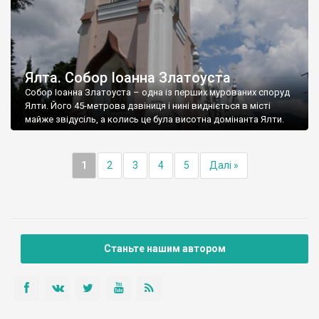
Ялта. Собор Іоанна Златоуста
Собор Іоанна Златоуста – одна із перших мурованих споруд
Ялти. Його 45-метрова дзвіниця і нині видніється в місті
майже звідусіль, а колись це була висотна домінанта Ялти.
1
2
3
4
5
Далі »
Станьте нашим автором