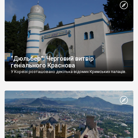
“Дюльбер”. Черговий витвір
геніального Краснова
У Кореїзі розташовано декілька відомих Кримських палаців.