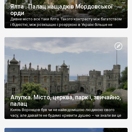
Ялта . Палац нащадків Мордовської
орди
Дивне місто все таки Ялта. Такого контрасту між багатством
і бідністю, між розкішшю і розрухою в Україні більше не
знайдеш.
Алупка. Місто, церква, парк і, звичайно,
палац
Князь Воронцов був чи не найвідомішою людиною свого
часу, але давайте не будемо кривити душею – чи знали ви це
прізвище до відвідин Алупки? Мабуть все таки ні.