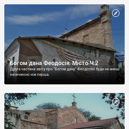
Богом дана Феодосія. Місто Ч.2
Друга частина звіту про "Богом дану" Феодосію буде не менш
насиченою ніж перша.