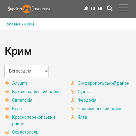
uk
ru
en
Головна
>
Крим
Крим
Алушта
Сімферопольський район
Бахчисарайський район
Судак
Євпаторія
Феодосія
Керч
Чорноморський район
Красноперекопський
Ялта
район
Севастополь