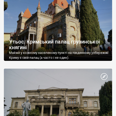
Утьос. Кримський палац грузинської
княгині
Майже у кожному населеному пункті на південному узбережжі
Криму є свій палац (а часто і не один).