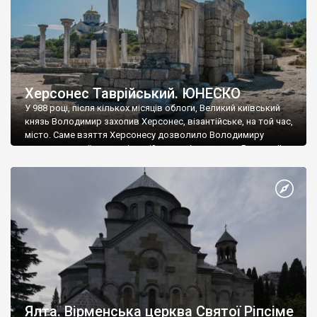
Херсонес Таврійський. ЮНЕСКО
У 988 році, після кількох місяців облоги, Великий київський
князь Володимир захопив Херсонес, візантійське, на той час,
місто. Саме взяття Херсонесу дозволило Володимиру
диктувати свої умови візантійському імператору Василю ІІ, та
одружитися з його дочкою Ганною. Цього ж року, в
Херсонесі Володимир-язичник, став Василем-християнином.
А потім було Хрещення Русі. На честь Херсонесу Таврійського
названо місто […]
Ялта. Вірменська церква Святої Ріпсіме