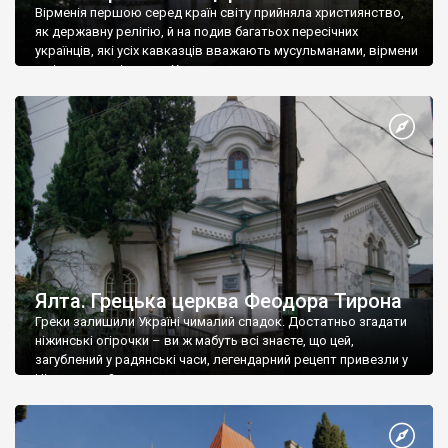
Вірменія першою серед країн світу прийняла християнство,
як державну релігію, й на подив багатьох пересічних
українців, які усіх кавказців вважають мусульманами, вірмени
є відданими вірянами Христа
Ялта. Грецька церква Феодора Тирона
Греки залишили Україні чималий спадок. Достатньо згадати
ніжинські огірочки – ви ж мабуть всі знаєте, що цей,
загублений у радянські часи, легендарний рецепт привезли у
Ніжин греки?