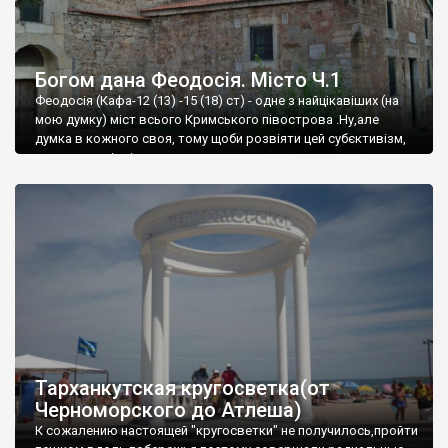
Богом дана Феодосія. Місто Ч.1
Феодосія (Кафа-12 (13) -15 (18) ст) - одне з найцікавіших (на
мою думку) міст всього Кримського півострова .Ну,але
думка в кожного своя, тому щоби розвіяти цей субєктивізм,
запрошую відвідати це
Тарханкутская кругосветка(от
Черноморского до Атлеша)
К сожалению настоящей "кругосветки" не получилось,пройти