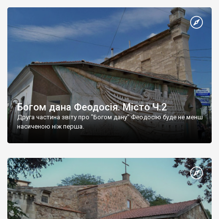
Богом дана Феодосія. Місто Ч.2
Друга частина звіту про "Богом дану" Феодосію буде не менш
насиченою ніж перша.