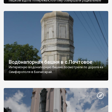
пешком вдоль побережья,поэтому совершали радиальные
вылазки из Оленевки.
Водонапорная башня в с.Почтовое
Интересную водонапорную башню посмотрели по дороге из
Симферополя в Бахчисарай.