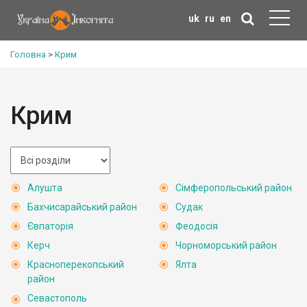
uk
ru
en
Головна
>
Крим
Крим
Алушта
Сімферопольський район
Бахчисарайський район
Судак
Євпаторія
Феодосія
Керч
Чорноморський район
Красноперекопський
Ялта
район
Севастополь