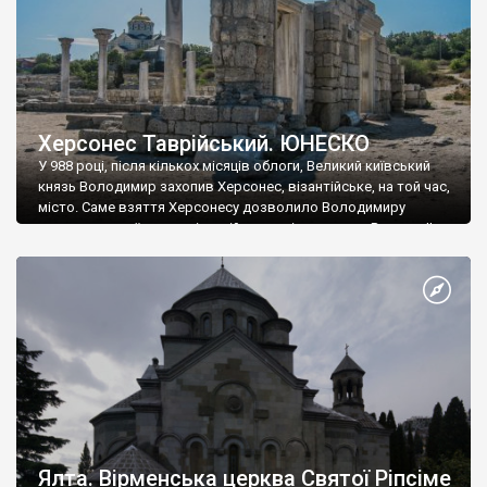
Херсонес Таврійський. ЮНЕСКО
У 988 році, після кількох місяців облоги, Великий київський
князь Володимир захопив Херсонес, візантійське, на той час,
місто. Саме взяття Херсонесу дозволило Володимиру
диктувати свої умови візантійському імператору Василю ІІ, та
одружитися з його дочкою Ганною. Цього ж року, в
Херсонесі Володимир-язичник, став Василем-християнином.
А потім було Хрещення Русі. На честь Херсонесу Таврійського
названо місто […]
Ялта. Вірменська церква Святої Ріпсіме