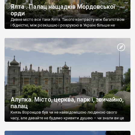
Ялта . Палац нащадків Мордовської
орди
Дивне місто все таки Ялта. Такого контрасту між багатством
і бідністю, між розкішшю і розрухою в Україні більше не
знайдеш.
Алупка. Місто, церква, парк і, звичайно,
палац
Князь Воронцов був чи не найвідомішою людиною свого
часу, але давайте не будемо кривити душею – чи знали ви це
прізвище до відвідин Алупки? Мабуть все таки ні.