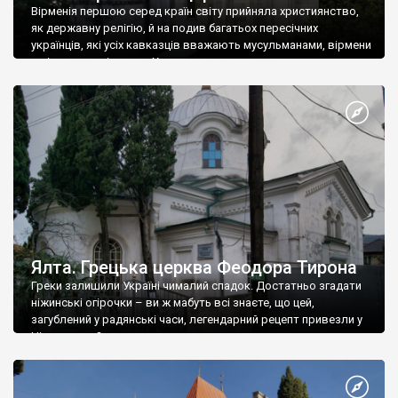
Вірменія першою серед країн світу прийняла християнство,
як державну релігію, й на подив багатьох пересічних
українців, які усіх кавказців вважають мусульманами, вірмени
є відданими вірянами Христа
Ялта. Грецька церква Феодора Тирона
Греки залишили Україні чималий спадок. Достатньо згадати
ніжинські огірочки – ви ж мабуть всі знаєте, що цей,
загублений у радянські часи, легендарний рецепт привезли у
Ніжин греки?