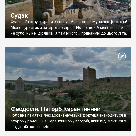
Судак
Судак... Вже чую крики в спину: "Ааа, попса! Муляжна фортеця!
Місце,туристами затерте до дір!..." Но то шо? А мене ще там
не було, ну не "дірявив" я там нічого... принаймні до цього літа.
Феодосія. Пагорб Карантинний
Головна памятка Феодосії - Генуезька фортеця знаходиться в
старому районі - на Карантинному пагорбі, який підноситься в
південній частині міста.