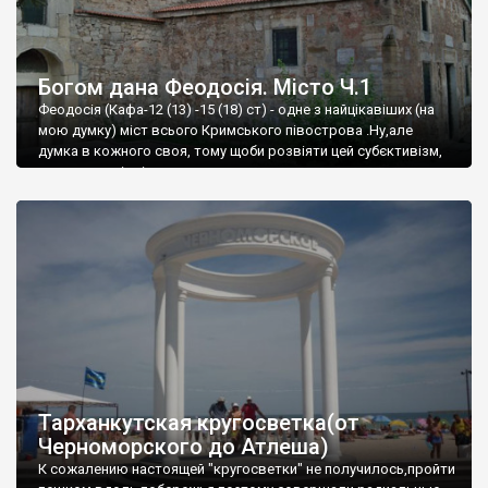
Богом дана Феодосія. Місто Ч.1
Феодосія (Кафа-12 (13) -15 (18) ст) - одне з найцікавіших (на
мою думку) міст всього Кримського півострова .Ну,але
думка в кожного своя, тому щоби розвіяти цей субєктивізм,
запрошую відвідати це
Тарханкутская кругосветка(от
Черноморского до Атлеша)
К сожалению настоящей "кругосветки" не получилось,пройти