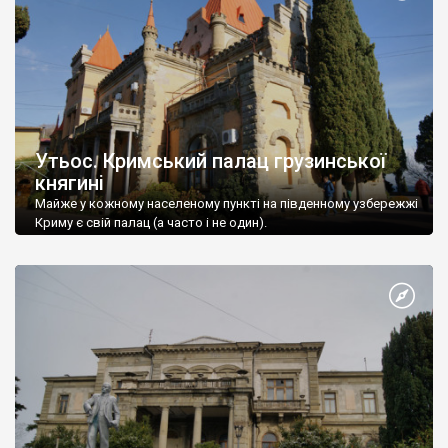
Утьос. Кримський палац грузинської
княгині
Майже у кожному населеному пункті на південному узбережжі
Криму є свій палац (а часто і не один).