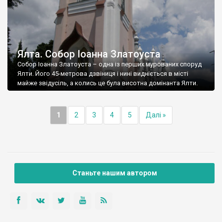
Ялта. Собор Іоанна Златоуста
Собор Іоанна Златоуста – одна із перших мурованих споруд
Ялти. Його 45-метрова дзвіниця і нині видніється в місті
майже звідусіль, а колись це була висотна домінанта Ялти.
1
2
3
4
5
Далі »
Станьте нашим автором