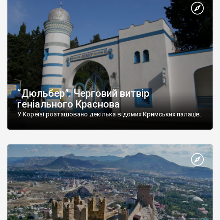
“Дюльбер”. Черговий витвір
геніального Краснова
У Кореїзі розташовано декілька відомих Кримських палаців.