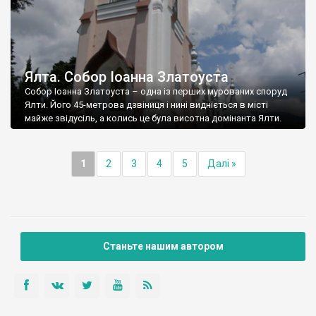
Ялта. Собор Іоанна Златоуста
Собор Іоанна Златоуста – одна із перших мурованих споруд
Ялти. Його 45-метрова дзвіниця і нині видніється в місті
майже звідусіль, а колись це була висотна домінанта Ялти.
1
2
3
4
5
Далі »
Станьте нашим автором