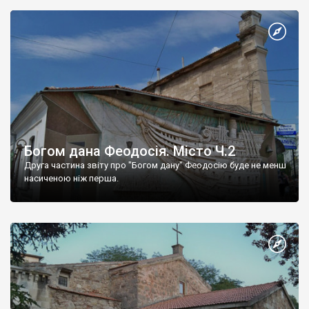
Богом дана Феодосія. Місто Ч.2
Друга частина звіту про "Богом дану" Феодосію буде не менш
насиченою ніж перша.