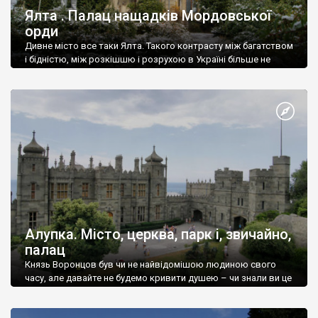
Ялта . Палац нащадків Мордовської
орди
Дивне місто все таки Ялта. Такого контрасту між багатством
і бідністю, між розкішшю і розрухою в Україні більше не
знайдеш.
Алупка. Місто, церква, парк і, звичайно,
палац
Князь Воронцов був чи не найвідомішою людиною свого
часу, але давайте не будемо кривити душею – чи знали ви це
прізвище до відвідин Алупки? Мабуть все таки ні.