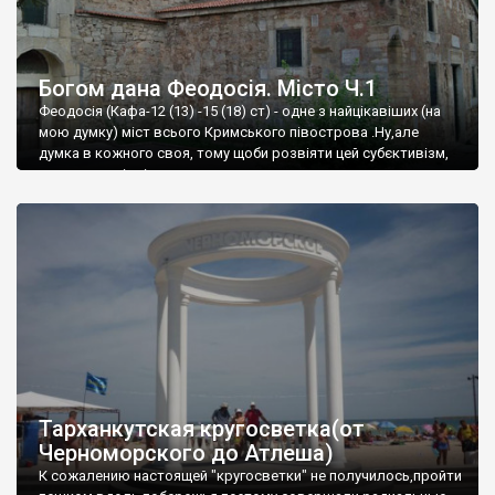
Богом дана Феодосія. Місто Ч.1
Феодосія (Кафа-12 (13) -15 (18) ст) - одне з найцікавіших (на
мою думку) міст всього Кримського півострова .Ну,але
думка в кожного своя, тому щоби розвіяти цей субєктивізм,
запрошую відвідати це
Тарханкутская кругосветка(от
Черноморского до Атлеша)
К сожалению настоящей "кругосветки" не получилось,пройти