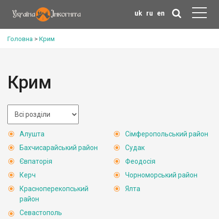
uk
ru
en
Головна
>
Крим
Крим
Алушта
Сімферопольський район
Бахчисарайський район
Судак
Євпаторія
Феодосія
Керч
Чорноморський район
Красноперекопський
Ялта
район
Севастополь