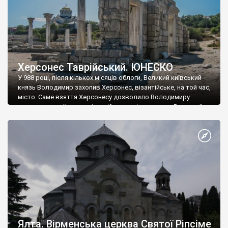
Херсонес Таврійський. ЮНЕСКО
У 988 році, після кількох місяців облоги, Великий київський
князь Володимир захопив Херсонес, візантійське, на той час,
місто. Саме взяття Херсонесу дозволило Володимиру
диктувати свої умови візантійському імператору Василю ІІ, та
одружитися з його дочкою Ганною. Цього ж року, в
Херсонесі Володимир-язичник, став Василем-християнином.
А потім було Хрещення Русі. На честь Херсонесу Таврійського
названо місто […]
Ялта. Вірменська церква Святої Ріпсіме