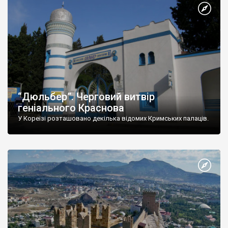
“Дюльбер”. Черговий витвір
геніального Краснова
У Кореїзі розташовано декілька відомих Кримських палаців.