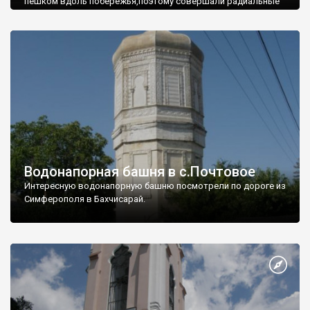
пешком вдоль побережья,поэтому совершали радиальные
вылазки из Оленевки.
Водонапорная башня в с.Почтовое
Интересную водонапорную башню посмотрели по дороге из
Симферополя в Бахчисарай.