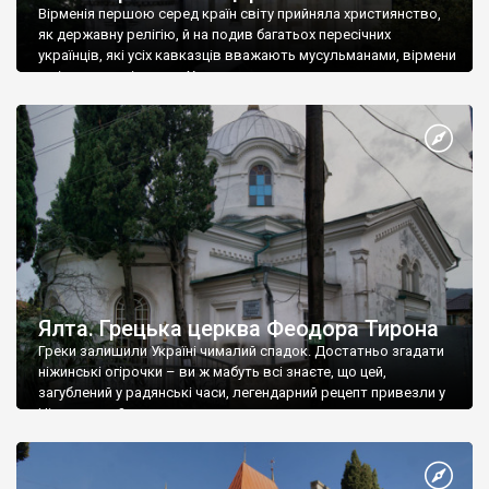
Вірменія першою серед країн світу прийняла християнство,
як державну релігію, й на подив багатьох пересічних
українців, які усіх кавказців вважають мусульманами, вірмени
є відданими вірянами Христа
Ялта. Грецька церква Феодора Тирона
Греки залишили Україні чималий спадок. Достатньо згадати
ніжинські огірочки – ви ж мабуть всі знаєте, що цей,
загублений у радянські часи, легендарний рецепт привезли у
Ніжин греки?