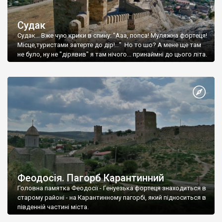
Судак
Судак... Вже чую крики в спину: "Ааа, попса! Муляжна фортеця!
Місце,туристами затерте до дір!..." Но то шо? А мене ще там
не було, ну не "дірявив" я там нічого... принаймні до цього літа.
Феодосія. Пагорб Карантинний
Головна памятка Феодосії - Генуезька фортеця знаходиться в
старому районі - на Карантинному пагорбі, який підноситься в
південній частині міста.