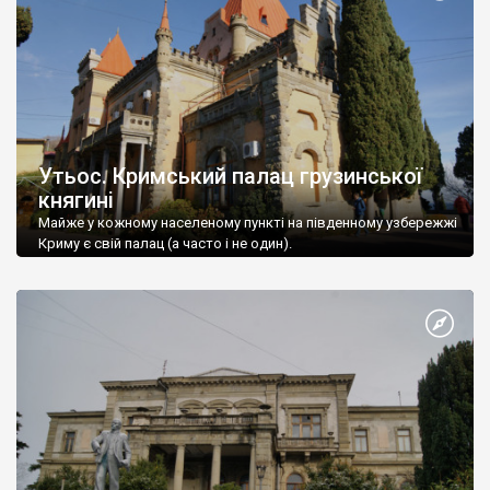
Утьос. Кримський палац грузинської
княгині
Майже у кожному населеному пункті на південному узбережжі
Криму є свій палац (а часто і не один).