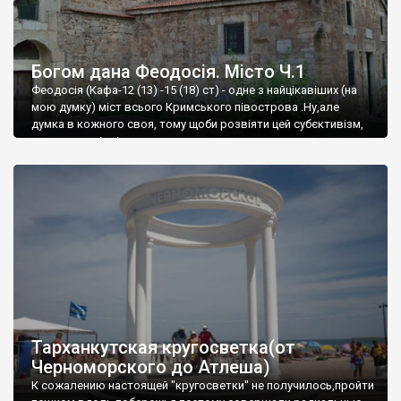
Богом дана Феодосія. Місто Ч.1
Феодосія (Кафа-12 (13) -15 (18) ст) - одне з найцікавіших (на
мою думку) міст всього Кримського півострова .Ну,але
думка в кожного своя, тому щоби розвіяти цей субєктивізм,
запрошую відвідати це
Тарханкутская кругосветка(от
Черноморского до Атлеша)
К сожалению настоящей "кругосветки" не получилось,пройти