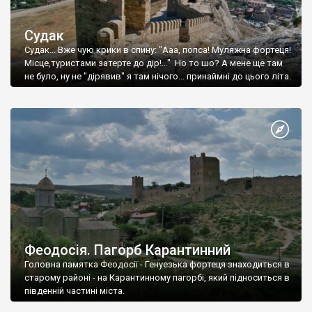
Судак
Судак... Вже чую крики в спину: "Ааа, попса! Муляжна фортеця!
Місце,туристами затерте до дір!..." Но то шо? А мене ще там
не було, ну не "дірявив" я там нічого... принаймні до цього літа.
Феодосія. Пагорб Карантинний
Головна памятка Феодосії - Генуезька фортеця знаходиться в
старому районі - на Карантинному пагорбі, який підноситься в
південній частині міста.