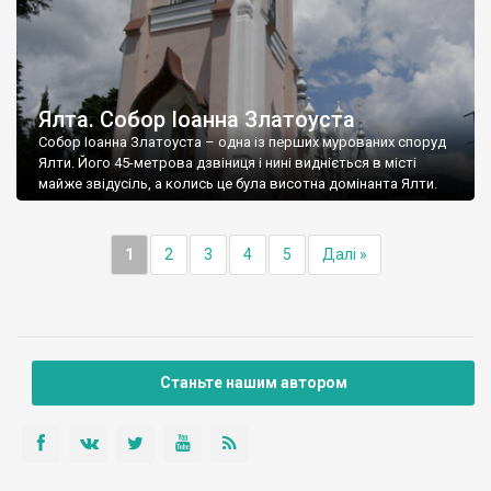
Ялта. Собор Іоанна Златоуста
Собор Іоанна Златоуста – одна із перших мурованих споруд
Ялти. Його 45-метрова дзвіниця і нині видніється в місті
майже звідусіль, а колись це була висотна домінанта Ялти.
1
2
3
4
5
Далі »
Станьте нашим автором