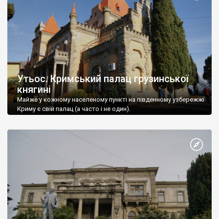
Утьос. Кримський палац грузинської
княгині
Майже у кожному населеному пункті на південному узбережжі
Криму є свій палац (а часто і не один).