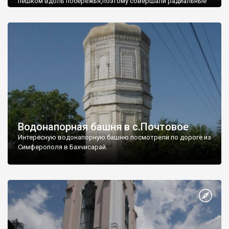
пешком вдоль побережья,поэтому совершали радиальные
вылазки из Оленевки.
Водонапорная башня в с.Почтовое
Интересную водонапорную башню посмотрели по дороге из
Симферополя в Бахчисарай.