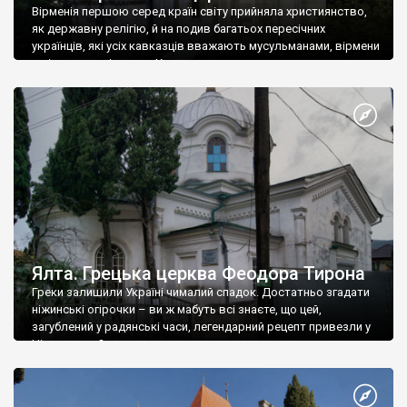
Вірменія першою серед країн світу прийняла християнство,
як державну релігію, й на подив багатьох пересічних
українців, які усіх кавказців вважають мусульманами, вірмени
є відданими вірянами Христа
Ялта. Грецька церква Феодора Тирона
Греки залишили Україні чималий спадок. Достатньо згадати
ніжинські огірочки – ви ж мабуть всі знаєте, що цей,
загублений у радянські часи, легендарний рецепт привезли у
Ніжин греки?