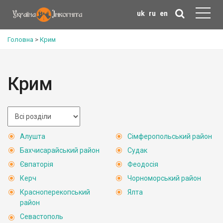
uk
ru
en
Головна
>
Крим
Крим
Алушта
Сімферопольський район
Бахчисарайський район
Судак
Євпаторія
Феодосія
Керч
Чорноморський район
Красноперекопський
Ялта
район
Севастополь