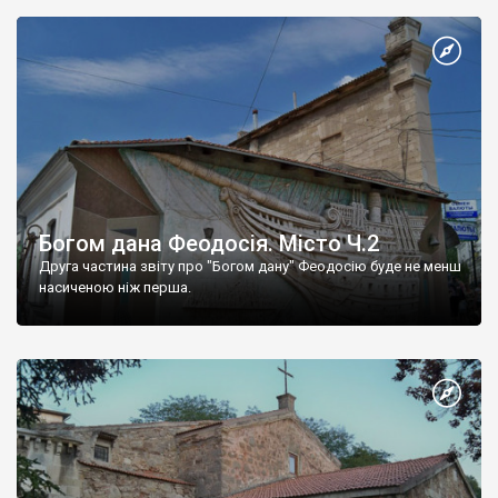
Богом дана Феодосія. Місто Ч.2
Друга частина звіту про "Богом дану" Феодосію буде не менш
насиченою ніж перша.