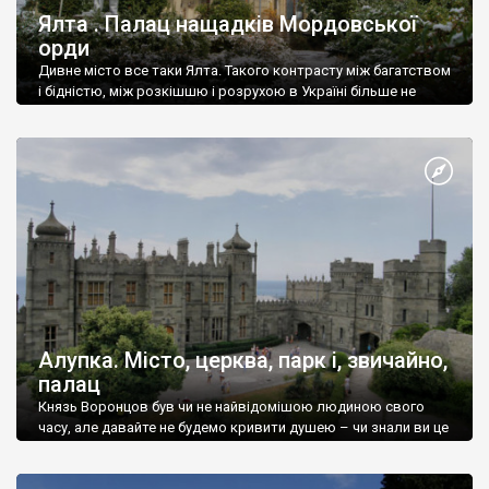
Ялта . Палац нащадків Мордовської
орди
Дивне місто все таки Ялта. Такого контрасту між багатством
і бідністю, між розкішшю і розрухою в Україні більше не
знайдеш.
Алупка. Місто, церква, парк і, звичайно,
палац
Князь Воронцов був чи не найвідомішою людиною свого
часу, але давайте не будемо кривити душею – чи знали ви це
прізвище до відвідин Алупки? Мабуть все таки ні.