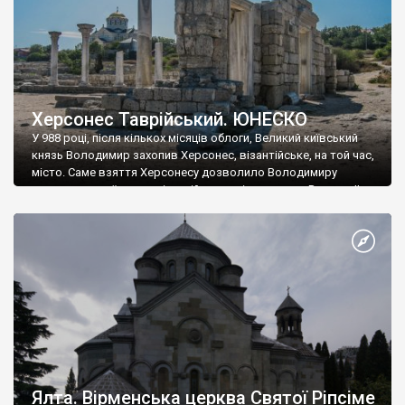
Херсонес Таврійський. ЮНЕСКО
У 988 році, після кількох місяців облоги, Великий київський
князь Володимир захопив Херсонес, візантійське, на той час,
місто. Саме взяття Херсонесу дозволило Володимиру
диктувати свої умови візантійському імператору Василю ІІ, та
одружитися з його дочкою Ганною. Цього ж року, в
Херсонесі Володимир-язичник, став Василем-християнином.
А потім було Хрещення Русі. На честь Херсонесу Таврійського
названо місто […]
Ялта. Вірменська церква Святої Ріпсіме