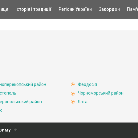
ниця
Історія і традиції
Регіони України
Закордон
Пам'
ноперекопський район
Феодосія
стополь
Чорноморський район
еропольський район
Ялта
к