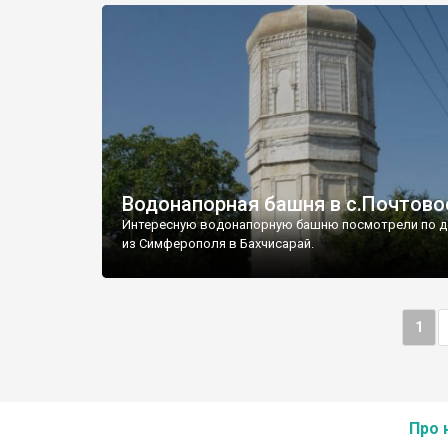
Водонапорная башня в с.Почтово
Интересную водонапорную башню посмотрели по д
из Симферополя в Бахчисарай.
1
Про 