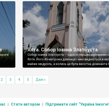
е
Ялта. Собор Іоанна Златоуста
ороге
Собор Іоанна Златоуста – одна із перших мурованих 
Ялти. Його 45-метрова дзвіниця і нині видніється в міс
майже звідусіль, а колись це була висотна домінанта 
2
3
4
5
Далі »
нас
Стати автором
Підтримати сайт “Україна Інкогні