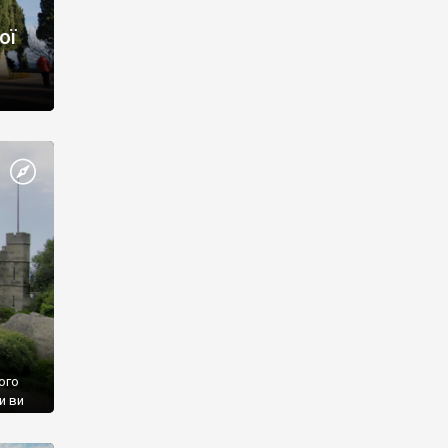
ої
ого
и ви