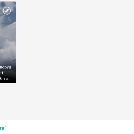
споруд
ті
Ялти.
та”