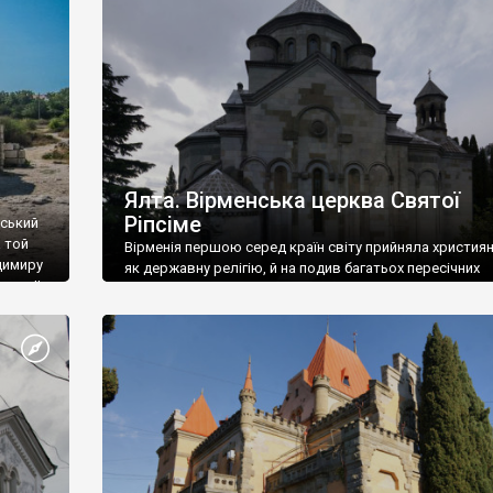
ефактів
називаються «повстяками» (postaki)…” “Вино. Крим
єкту
виробляє відмінне вино і його вдосталь: воно все ду
го».
легке біле і дуже […]
ти та
Ялта. Вірменська церква Святої
Ріпсіме
вський
 той
Вірменія першою серед країн світу прийняла христия
димиру
як державну релігію, й на подив багатьох пересічних
илю ІІ,
українців, які усіх кавказців вважають мусульманами,
 в
вірмени є відданими вірянами Христа