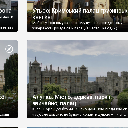
рона
Утьос. Кримський палац грузинськ
княгині
згадати
Майже у кожному населеному пункті на південному
ивезли у
узбережжі Криму є свій палац (а часто і не один).
ої
Алупка. Місто, церква, парк і,
звичайно, палац
Князь Воронцов був чи не найвідомішою людиною св
раїні
часу, але давайте не будемо кривити душею – чи знал
це прізвище до відвідин Алупки? Мабуть все таки ні.