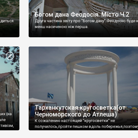
Богом дана Феодосія. Місто Ч.2
одиться
Друга частина звіту про "Богом дану" Феодосію буде 
менш насиченою ніж перша.
Тарханкутская кругосветка(от
Черноморского до Атлеша)
ших (на
але
К сожалению настоящей "кругосветки" не
тивізм,
получилось,пройти пешком вдоль побережья,поэтом
совершали радиальные вылазки из Оленевки.