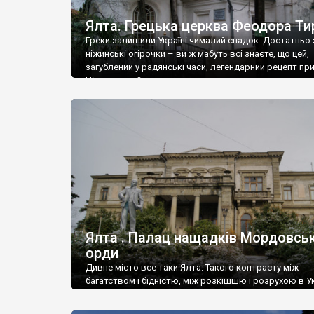
Ялта. Грецька церква Феодора Ти
Греки залишили Україні чималий спадок. Достатньо 
ніжинські огірочки – ви ж мабуть всі знаєте, що цей,
загублений у радянські часи, легендарний рецепт пр
Ніжин греки?
Ялта . Палац нащадків Мордовськ
орди
Дивне місто все таки Ялта. Такого контрасту між
багатством і бідністю, між розкішшю і розрухою в Ук
більше не знайдеш.