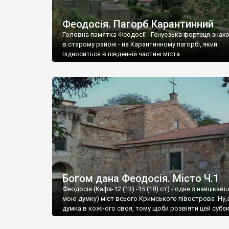
Феодосія. Пагорб Карантинний
Головна памятка Феодосії - Генуезька фортеця знах
в старому районі - на Карантинному пагорбі, який
підноситься в південній частині міста.
Богом дана Феодосія. Місто Ч.1
Феодосія (Кафа-12 (13) -15 (18) ст) - одне з найцікаві
мою думку) міст всього Кримського півострова .Ну,
думка в кожного своя, тому щоби розвіяти цей субєк
запрошую відвідати це