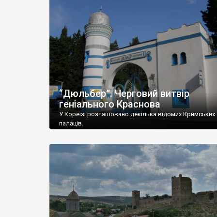
“Дюльбер”. Черговий витвір
геніального Краснова
У Кореїзі розташовано декілька відомих Кримських
палаців.