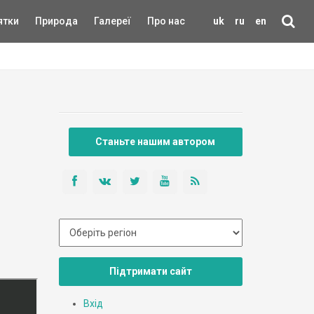
ятки
Природа
Галереї
Про нас
uk
ru
en
Станьте нашим автором
Підтримати сайт
Вхід