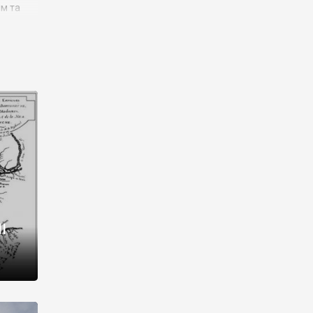
им та
ора і
є
го типу,
ей-
рний
ста:
 райони
від 2
I
і,
рукти,
 котрі