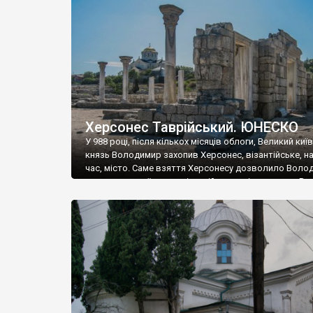
музею «Новгородський музей-заповідник» сотні арт
візантійської доби. Раритети викрадені з фондів об’
культурної спадщини ЮНЕСКО «Херсонеса Таврійсько
Офіційно – на виставку «Золото Візантії», але експер
влада в Україні вважають це лише […]
Херсонес Таврійський. ЮНЕСКО
У 988 році, після кількох місяців облоги, Великий киї
князь Володимир захопив Херсонес, візантійське, на
час, місто. Саме взяття Херсонесу дозволило Воло
диктувати свої умови візантійському імператору Вас
та одружитися з його дочкою Ганною. Цього ж року,
Херсонесі Володимир-язичник, став Василем-
християнином. А потім було Хрещення Русі. На честь
Херсонесу Таврійського названо місто […]