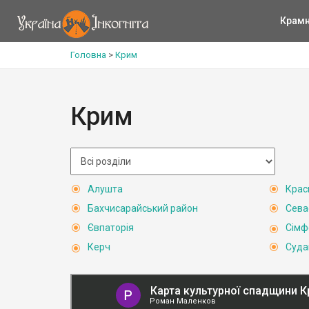
Крам
Головна
>
Крим
Крим
Алушта
Крас
Бахчисарайський район
Сева
Євпаторія
Сімф
Керч
Суда