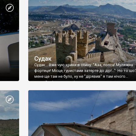
Судак
Судак... Вже чую крики в спину: "Ааа, попса! Муляжна
фортеця! Місце,туристами затерте до дір!..." Но то шо
мене ще там не було, ну не "дірявив" я там нічого...
принаймні до цього літа.