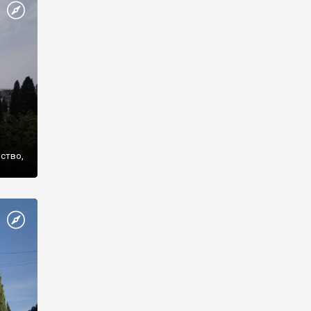
же
нство,