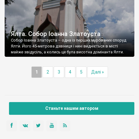
Ялта. Собор Іоанна Златоуста
Собор Іоанна Златоуста – одна із перших мурованих споруд
Ялти. Його 45-метрова дзвіниця і нині видніється в місті
майже звідусіль, а колись це була висотна домінанта Ялти.
1
2
3
4
5
Далі »
Станьте нашим автором