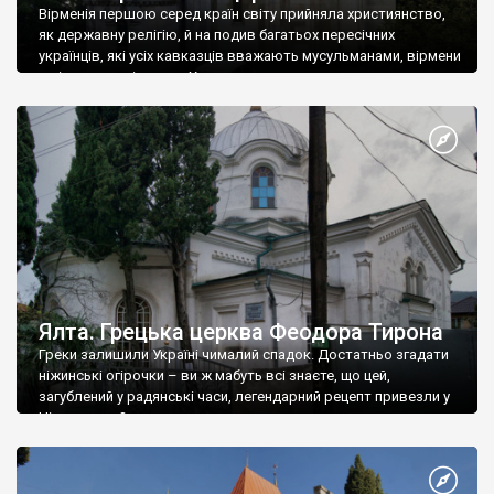
Вірменія першою серед країн світу прийняла християнство,
як державну релігію, й на подив багатьох пересічних
українців, які усіх кавказців вважають мусульманами, вірмени
є відданими вірянами Христа
Ялта. Грецька церква Феодора Тирона
Греки залишили Україні чималий спадок. Достатньо згадати
ніжинські огірочки – ви ж мабуть всі знаєте, що цей,
загублений у радянські часи, легендарний рецепт привезли у
Ніжин греки?