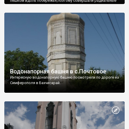
пешком вдоль побережья,поэтому совершали радиальные
вылазки из Оленевки.
Водонапорная башня в с.Почтовое
Интересную водонапорную башню посмотрели по дороге из
Симферополя в Бахчисарай.