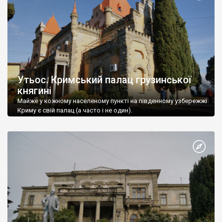
Утьос. Кримський палац грузинської
княгині
Майже у кожному населеному пункті на південному узбережжі
Криму є свій палац (а часто і не один).