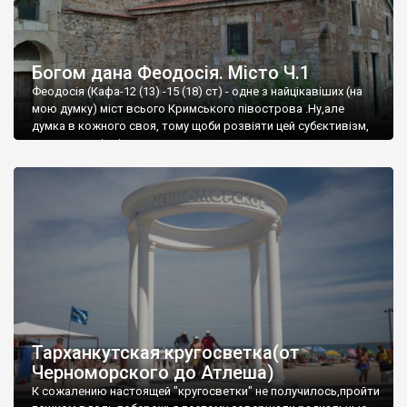
Богом дана Феодосія. Місто Ч.1
Феодосія (Кафа-12 (13) -15 (18) ст) - одне з найцікавіших (на
мою думку) міст всього Кримського півострова .Ну,але
думка в кожного своя, тому щоби розвіяти цей субєктивізм,
запрошую відвідати це
Тарханкутская кругосветка(от
Черноморского до Атлеша)
К сожалению настоящей "кругосветки" не получилось,пройти