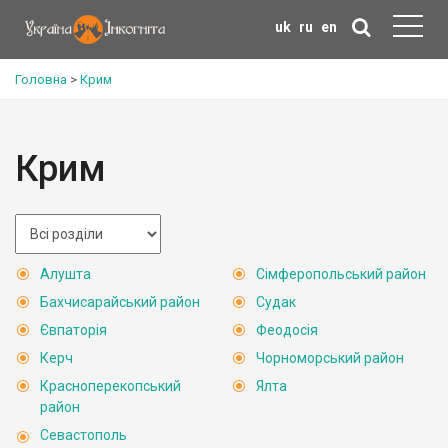
uk
ru
en
Головна
>
Крим
Крим
Алушта
Сімферопольський район
Бахчисарайський район
Судак
Євпаторія
Феодосія
Керч
Чорноморський район
Красноперекопський
Ялта
район
Севастополь