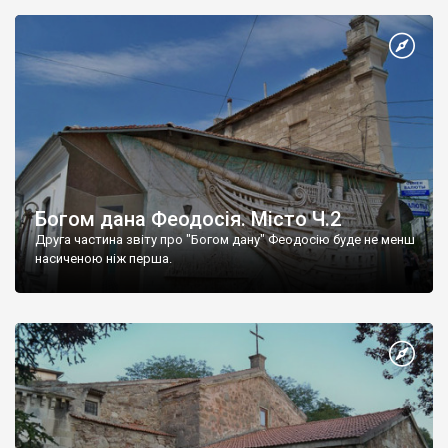
Богом дана Феодосія. Місто Ч.2
Друга частина звіту про "Богом дану" Феодосію буде не менш
насиченою ніж перша.