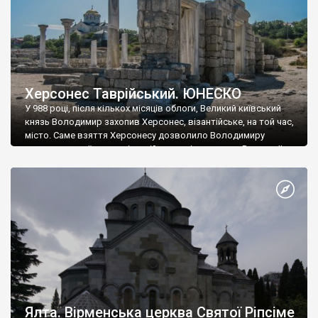
Херсонес Таврійський. ЮНЕСКО
У 988 році, після кількох місяців облоги, Великий київський
князь Володимир захопив Херсонес, візантійське, на той час,
місто. Саме взяття Херсонесу дозволило Володимиру
диктувати свої умови візантійському імператору Василю ІІ, та
одружитися з його дочкою Ганною. Цього ж року, в
Херсонесі Володимир-язичник, став Василем-християнином.
А потім було Хрещення Русі. На честь Херсонесу Таврійського
названо місто […]
Ялта. Вірменська церква Святої Ріпсіме