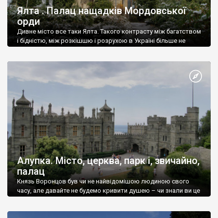
Ялта . Палац нащадків Мордовської
орди
Дивне місто все таки Ялта. Такого контрасту між багатством
і бідністю, між розкішшю і розрухою в Україні більше не
знайдеш.
Алупка. Місто, церква, парк і, звичайно,
палац
Князь Воронцов був чи не найвідомішою людиною свого
часу, але давайте не будемо кривити душею – чи знали ви це
прізвище до відвідин Алупки? Мабуть все таки ні.