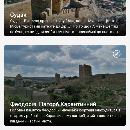
Судак
Судак... Вже чую крики в спину: "Ааа, попса! Муляжна фортеця!
Місце,туристами затерте до дір!..." Но то шо? А мене ще там
не було, ну не "дірявив" я там нічого... принаймні до цього літа.
Феодосія. Пагорб Карантинний
Головна памятка Феодосії - Генуезька фортеця знаходиться в
старому районі - на Карантинному пагорбі, який підноситься в
південній частині міста.