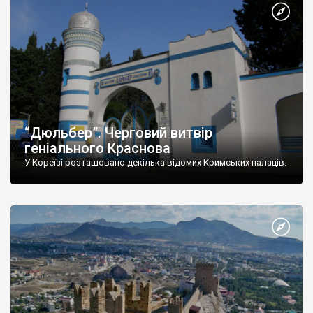
“Дюльбер”. Черговий витвір
геніального Краснова
У Кореїзі розташовано декілька відомих Кримських палаців.