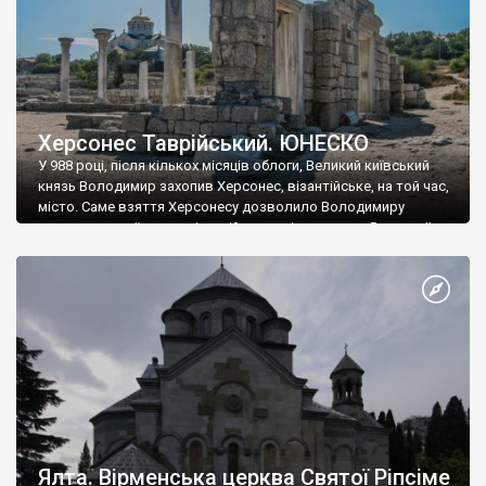
Херсонес Таврійський. ЮНЕСКО
У 988 році, після кількох місяців облоги, Великий київський
князь Володимир захопив Херсонес, візантійське, на той час,
місто. Саме взяття Херсонесу дозволило Володимиру
диктувати свої умови візантійському імператору Василю ІІ, та
одружитися з його дочкою Ганною. Цього ж року, в
Херсонесі Володимир-язичник, став Василем-християнином.
А потім було Хрещення Русі. На честь Херсонесу Таврійського
названо місто […]
Ялта. Вірменська церква Святої Ріпсіме