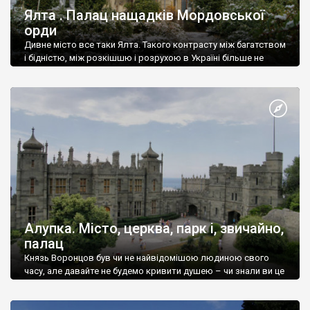
Ялта . Палац нащадків Мордовської
орди
Дивне місто все таки Ялта. Такого контрасту між багатством
і бідністю, між розкішшю і розрухою в Україні більше не
знайдеш.
Алупка. Місто, церква, парк і, звичайно,
палац
Князь Воронцов був чи не найвідомішою людиною свого
часу, але давайте не будемо кривити душею – чи знали ви це
прізвище до відвідин Алупки? Мабуть все таки ні.