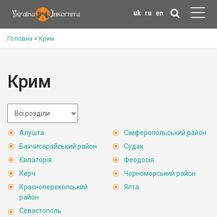
uk
ru
en
Головна
>
Крим
Крим
Алушта
Сімферопольський район
Бахчисарайський район
Судак
Євпаторія
Феодосія
Керч
Чорноморський район
Красноперекопський
Ялта
район
Севастополь