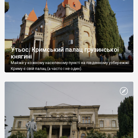
Утьос. Кримський палац грузинської
княгині
Майже у кожному населеному пункті на південному узбережжі
Криму є свій палац (а часто і не один).