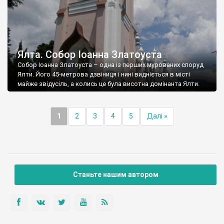
Ялта. Собор Іоанна Златоуста
Собор Іоанна Златоуста – одна із перших мурованих споруд
Ялти. Його 45-метрова дзвіниця і нині видніється в місті
майже звідусіль, а колись це була висотна домінанта Ялти.
1
2
3
4
5
Далі »
Станьте нашим автором