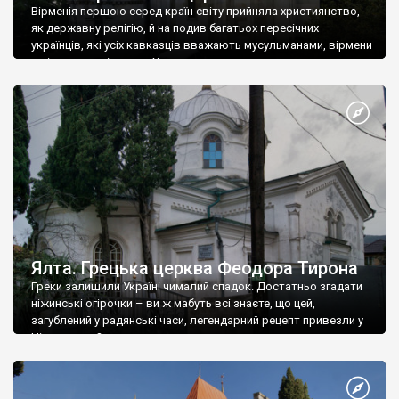
Вірменія першою серед країн світу прийняла християнство,
як державну релігію, й на подив багатьох пересічних
українців, які усіх кавказців вважають мусульманами, вірмени
є відданими вірянами Христа
Ялта. Грецька церква Феодора Тирона
Греки залишили Україні чималий спадок. Достатньо згадати
ніжинські огірочки – ви ж мабуть всі знаєте, що цей,
загублений у радянські часи, легендарний рецепт привезли у
Ніжин греки?