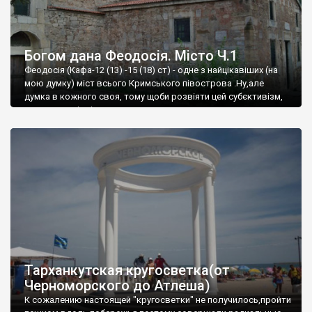
Богом дана Феодосія. Місто Ч.1
Феодосія (Кафа-12 (13) -15 (18) ст) - одне з найцікавіших (на
мою думку) міст всього Кримського півострова .Ну,але
думка в кожного своя, тому щоби розвіяти цей субєктивізм,
запрошую відвідати це
Тарханкутская кругосветка(от
Черноморского до Атлеша)
К сожалению настоящей "кругосветки" не получилось,пройти