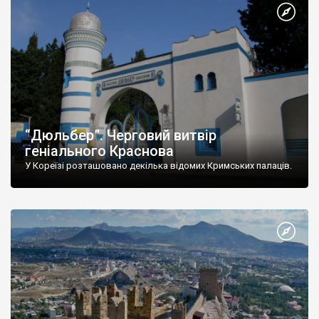
“Дюльбер”. Черговий витвір
геніального Краснова
У Кореїзі розташовано декілька відомих Кримських палаців.