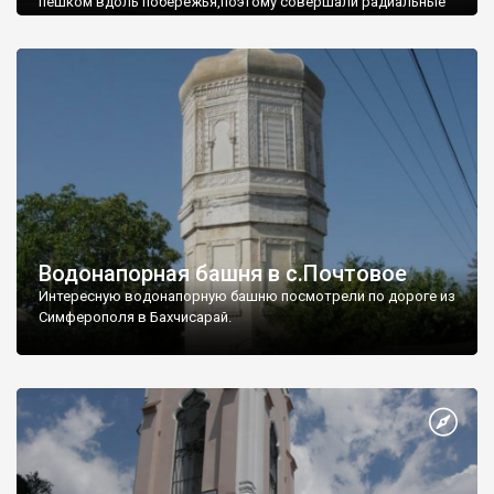
пешком вдоль побережья,поэтому совершали радиальные
вылазки из Оленевки.
Водонапорная башня в с.Почтовое
Интересную водонапорную башню посмотрели по дороге из
Симферополя в Бахчисарай.