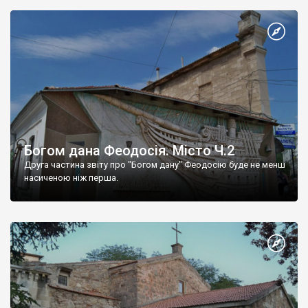
Богом дана Феодосія. Місто Ч.2
Друга частина звіту про "Богом дану" Феодосію буде не менш
насиченою ніж перша.