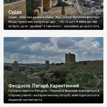
Судак
Судак... Вже чую крики в спину: "Ааа, попса! Муляжна фортеця!
Місце,туристами затерте до дір!..." Но то шо? А мене ще там
не було, ну не "дірявив" я там нічого... принаймні до цього літа.
Феодосія. Пагорб Карантинний
Головна памятка Феодосії - Генуезька фортеця знаходиться в
старому районі - на Карантинному пагорбі, який підноситься в
південній частині міста.