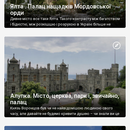
Ялта . Палац нащадків Мордовської
орди
Дивне місто все таки Ялта. Такого контрасту між багатством
і бідністю, між розкішшю і розрухою в Україні більше не
знайдеш.
Алупка. Місто, церква, парк і, звичайно,
палац
Князь Воронцов був чи не найвідомішою людиною свого
часу, але давайте не будемо кривити душею – чи знали ви це
прізвище до відвідин Алупки? Мабуть все таки ні.