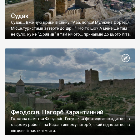
Судак
Судак... Вже чую крики в спину: "Ааа, попса! Муляжна фортеця!
Місце,туристами затерте до дір!..." Но то шо? А мене ще там
не було, ну не "дірявив" я там нічого... принаймні до цього літа.
Феодосія. Пагорб Карантинний
Головна памятка Феодосії - Генуезька фортеця знаходиться в
старому районі - на Карантинному пагорбі, який підноситься в
південній частині міста.