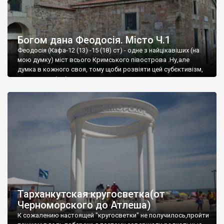
Богом дана Феодосія. Місто Ч.1
Феодосія (Кафа-12 (13) -15 (18) ст) - одне з найцікавіших (на
мою думку) міст всього Кримського півострова .Ну,але
думка в кожного своя, тому щоби розвіяти цей субєктивізм,
запрошую відвідати це
Тарханкутская кругосветка(от
Черноморского до Атлеша)
К сожалению настоящей "кругосветки" не получилось,пройти