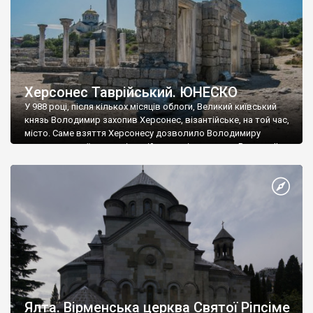
Херсонес Таврійський. ЮНЕСКО
У 988 році, після кількох місяців облоги, Великий київський
князь Володимир захопив Херсонес, візантійське, на той час,
місто. Саме взяття Херсонесу дозволило Володимиру
диктувати свої умови візантійському імператору Василю ІІ, та
одружитися з його дочкою Ганною. Цього ж року, в
Херсонесі Володимир-язичник, став Василем-християнином.
А потім було Хрещення Русі. На честь Херсонесу Таврійського
названо місто […]
Ялта. Вірменська церква Святої Ріпсіме