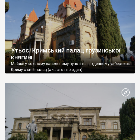
Утьос. Кримський палац грузинської
княгині
Майже у кожному населеному пункті на південному узбережжі
Криму є свій палац (а часто і не один).