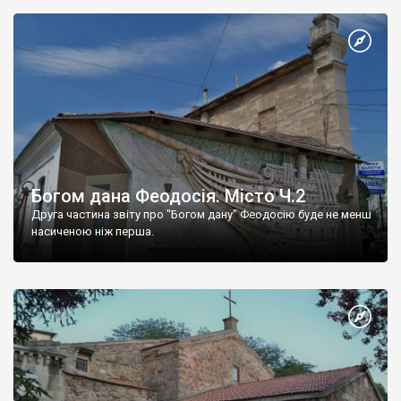
Богом дана Феодосія. Місто Ч.2
Друга частина звіту про "Богом дану" Феодосію буде не менш
насиченою ніж перша.