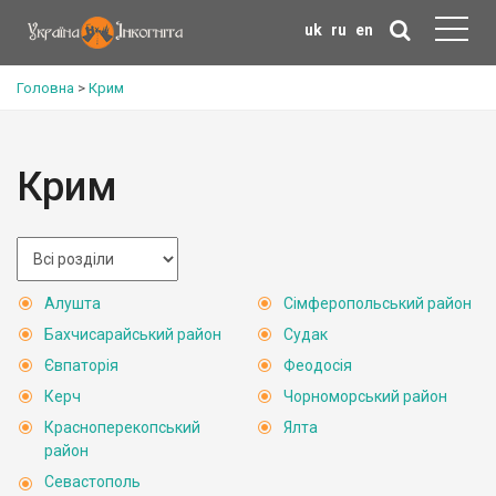
uk
ru
en
Головна
>
Крим
Крим
Алушта
Сімферопольський район
Бахчисарайський район
Судак
Євпаторія
Феодосія
Керч
Чорноморський район
Красноперекопський
Ялта
район
Севастополь