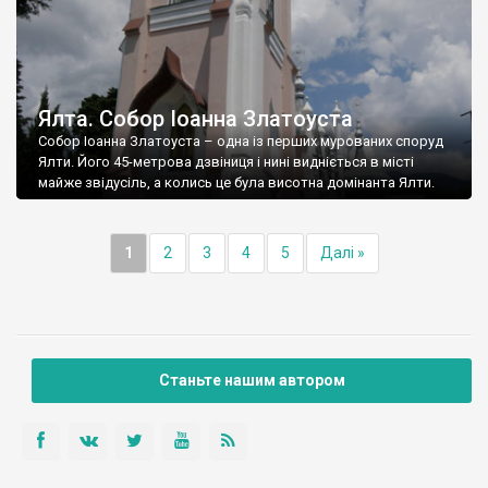
Ялта. Собор Іоанна Златоуста
Собор Іоанна Златоуста – одна із перших мурованих споруд
Ялти. Його 45-метрова дзвіниця і нині видніється в місті
майже звідусіль, а колись це була висотна домінанта Ялти.
1
2
3
4
5
Далі »
Станьте нашим автором