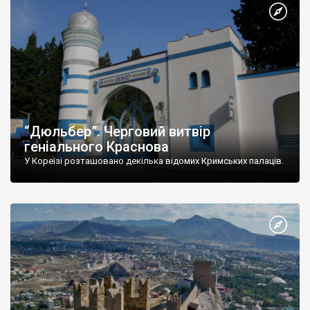
“Дюльбер”. Черговий витвір
геніального Краснова
У Кореїзі розташовано декілька відомих Кримських палаців.