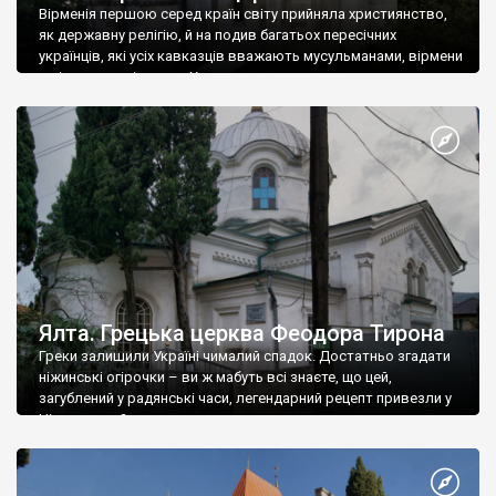
Вірменія першою серед країн світу прийняла християнство,
як державну релігію, й на подив багатьох пересічних
українців, які усіх кавказців вважають мусульманами, вірмени
є відданими вірянами Христа
Ялта. Грецька церква Феодора Тирона
Греки залишили Україні чималий спадок. Достатньо згадати
ніжинські огірочки – ви ж мабуть всі знаєте, що цей,
загублений у радянські часи, легендарний рецепт привезли у
Ніжин греки?