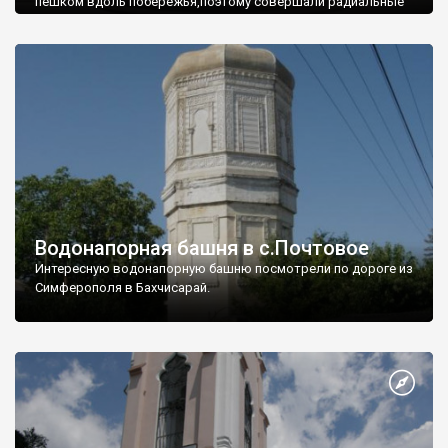
пешком вдоль побережья,поэтому совершали радиальные
вылазки из Оленевки.
Водонапорная башня в с.Почтовое
Интересную водонапорную башню посмотрели по дороге из
Симферополя в Бахчисарай.