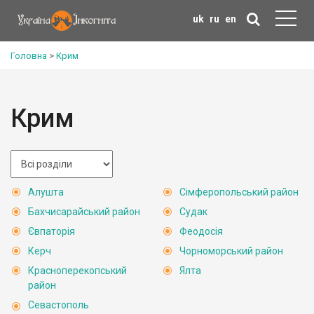
uk
ru
en
Головна
>
Крим
Крим
Алушта
Сімферопольський район
Бахчисарайський район
Судак
Євпаторія
Феодосія
Керч
Чорноморський район
Красноперекопський
Ялта
район
Севастополь