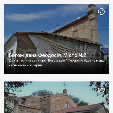
Богом дана Феодосія. Місто Ч.2
Друга частина звіту про "Богом дану" Феодосію буде не менш
насиченою ніж перша.