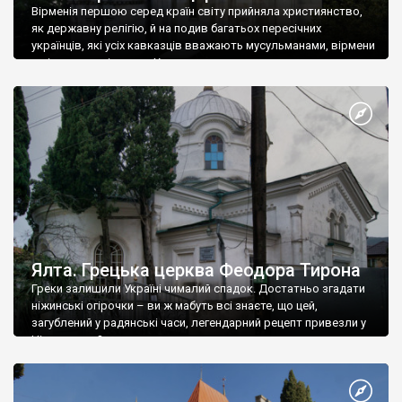
Вірменія першою серед країн світу прийняла християнство,
як державну релігію, й на подив багатьох пересічних
українців, які усіх кавказців вважають мусульманами, вірмени
є відданими вірянами Христа
Ялта. Грецька церква Феодора Тирона
Греки залишили Україні чималий спадок. Достатньо згадати
ніжинські огірочки – ви ж мабуть всі знаєте, що цей,
загублений у радянські часи, легендарний рецепт привезли у
Ніжин греки?