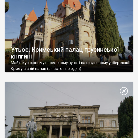
Утьос. Кримський палац грузинської
княгині
Майже у кожному населеному пункті на південному узбережжі
Криму є свій палац (а часто і не один).