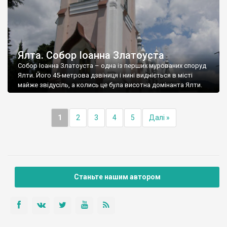
Ялта. Собор Іоанна Златоуста
Собор Іоанна Златоуста – одна із перших мурованих споруд
Ялти. Його 45-метрова дзвіниця і нині видніється в місті
майже звідусіль, а колись це була висотна домінанта Ялти.
1
2
3
4
5
Далі »
Станьте нашим автором