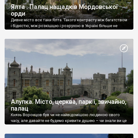
Ялта . Палац нащадків Мордовської
орди
Дивне місто все таки Ялта. Такого контрасту між багатством
і бідністю, між розкішшю і розрухою в Україні більше не
знайдеш.
Алупка. Місто, церква, парк і, звичайно,
палац
Князь Воронцов був чи не найвідомішою людиною свого
часу, але давайте не будемо кривити душею – чи знали ви це
прізвище до відвідин Алупки? Мабуть все таки ні.