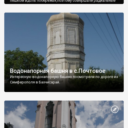
пешком вдоль побережья,поэтому совершали радиальные
вылазки из Оленевки.
Водонапорная башня в с.Почтовое
Интересную водонапорную башню посмотрели по дороге из
Симферополя в Бахчисарай.