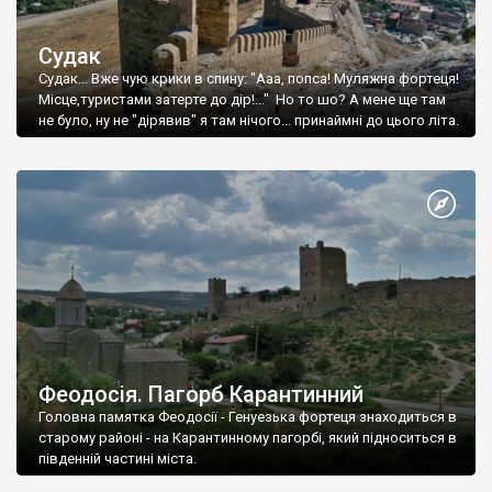
Судак
Судак... Вже чую крики в спину: "Ааа, попса! Муляжна фортеця!
Місце,туристами затерте до дір!..." Но то шо? А мене ще там
не було, ну не "дірявив" я там нічого... принаймні до цього літа.
Феодосія. Пагорб Карантинний
Головна памятка Феодосії - Генуезька фортеця знаходиться в
старому районі - на Карантинному пагорбі, який підноситься в
південній частині міста.