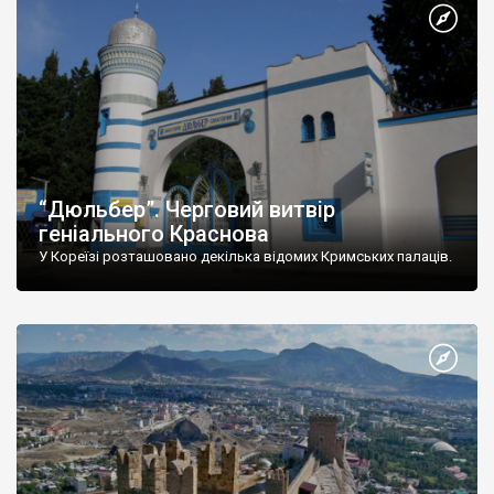
“Дюльбер”. Черговий витвір
геніального Краснова
У Кореїзі розташовано декілька відомих Кримських палаців.