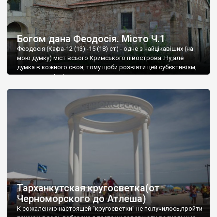
Богом дана Феодосія. Місто Ч.1
Феодосія (Кафа-12 (13) -15 (18) ст) - одне з найцікавіших (на
мою думку) міст всього Кримського півострова .Ну,але
думка в кожного своя, тому щоби розвіяти цей субєктивізм,
запрошую відвідати це
Тарханкутская кругосветка(от
Черноморского до Атлеша)
К сожалению настоящей "кругосветки" не получилось,пройти