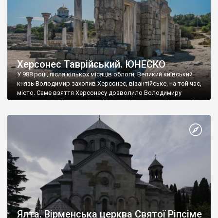
Херсонес Таврійський. ЮНЕСКО
У 988 році, після кількох місяців облоги, Великий київський
князь Володимир захопив Херсонес, візантійське, на той час,
місто. Саме взяття Херсонесу дозволило Володимиру
диктувати свої умови візантійському імператору Василю ІІ, та
одружитися з його дочкою Ганною. Цього ж року, в
Херсонесі Володимир-язичник, став Василем-християнином.
А потім було Хрещення Русі. На честь Херсонесу Таврійського
названо місто […]
Ялта. Вірменська церква Святої Ріпсіме