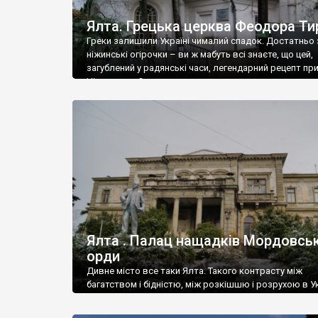
Ялта. Грецька церква Феодора Ти
Греки залишили Україні чималий спадок. Достатньо 
ніжинські огірочки – ви ж мабуть всі знаєте, що цей,
загублений у радянські часи, легендарний рецепт пр
Ніжин греки?
Ялта . Палац нащадків Мордовськ
орди
Дивне місто все таки Ялта. Такого контрасту між
багатством і бідністю, між розкішшю і розрухою в Ук
більше не знайдеш.