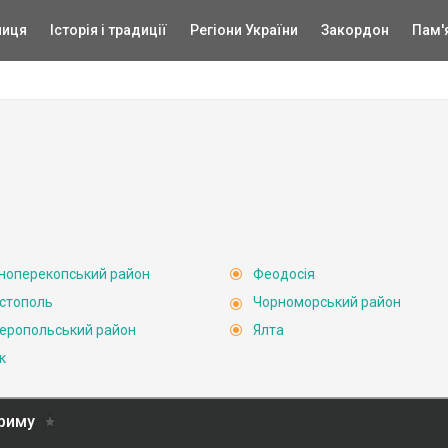
ниця
Історія і традиції
Регіони України
Закордон
Пам'
ноперекопський район
Феодосія
стополь
Чорноморський район
еропольський район
Ялта
к