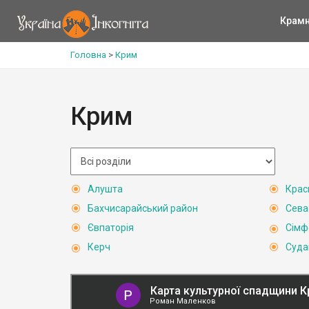
Крам
Головна
>
Крим
Крим
Алушта
Крас
Бахчисарайський район
Сева
Євпаторія
Сімф
Керч
Суда