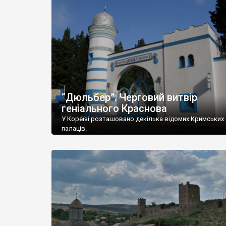
“Дюльбер”. Черговий витвір
геніального Краснова
У Кореїзі розташовано декілька відомих Кримських
палаців.