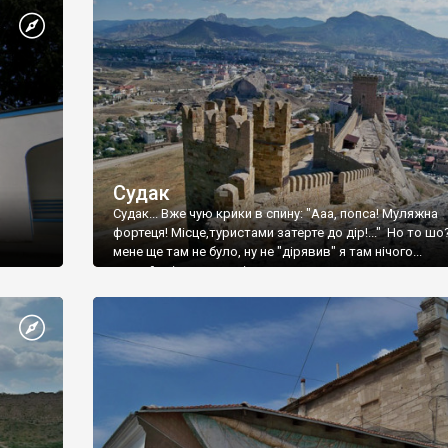
Судак
Судак... Вже чую крики в спину: "Ааа, попса! Муляжна
фортеця! Місце,туристами затерте до дір!..." Но то шо
мене ще там не було, ну не "дірявив" я там нічого...
принаймні до цього літа.