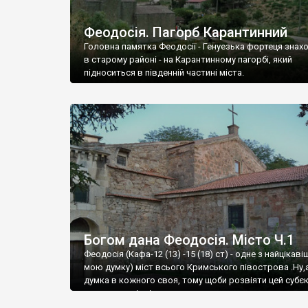
Феодосія. Пагорб Карантинний
Головна памятка Феодосії - Генуезька фортеця знах
в старому районі - на Карантинному пагорбі, який
підноситься в південній частині міста.
Богом дана Феодосія. Місто Ч.1
Феодосія (Кафа-12 (13) -15 (18) ст) - одне з найцікаві
мою думку) міст всього Кримського півострова .Ну,
думка в кожного своя, тому щоби розвіяти цей субєк
запрошую відвідати це