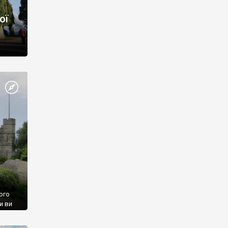
ої
ого
и ви