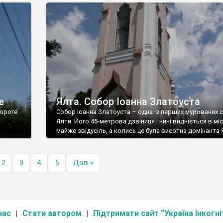
е
Ялта. Собор Іоанна Златоуста
ороге
Собор Іоанна Златоуста – одна із перших мурованих 
Ялти. Його 45-метрова дзвіниця і нині видніється в міс
майже звідусіль, а колись це була висотна домінанта 
2
3
4
5
Далі »
нас
Стати автором
Підтримати сайт “Україна Інкогні