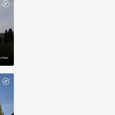
же
нство,