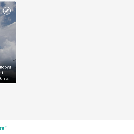
споруд
ті
Ялти.
та”