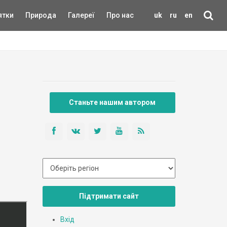
ятки
Природа
Галереї
Про нас
uk
ru
en
Станьте нашим автором
Підтримати сайт
Вхід