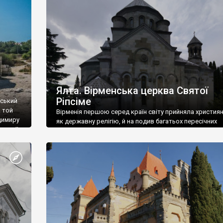
ефактів
називаються «повстяками» (postaki)…” “Вино. Крим
єкту
виробляє відмінне вино і його вдосталь: воно все ду
го».
легке біле і дуже […]
ти та
Ялта. Вірменська церква Святої
Ріпсіме
вський
 той
Вірменія першою серед країн світу прийняла христия
димиру
як державну релігію, й на подив багатьох пересічних
илю ІІ,
українців, які усіх кавказців вважають мусульманами,
 в
вірмени є відданими вірянами Христа