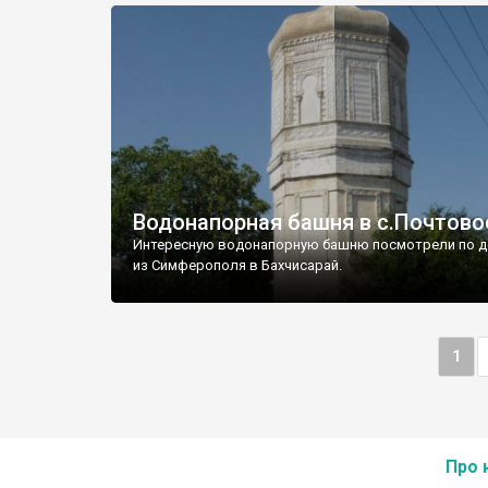
Водонапорная башня в с.Почтово
Интересную водонапорную башню посмотрели по д
из Симферополя в Бахчисарай.
1
Про 