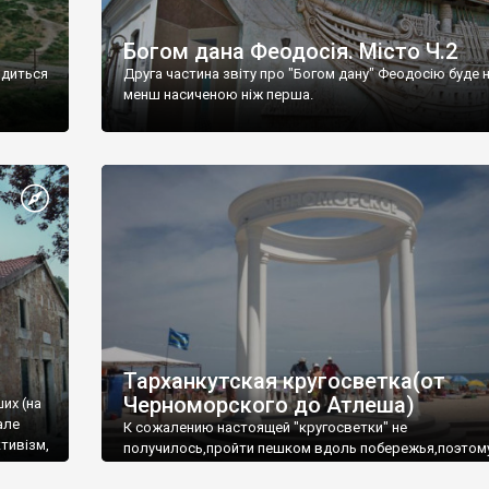
Богом дана Феодосія. Місто Ч.2
одиться
Друга частина звіту про "Богом дану" Феодосію буде 
менш насиченою ніж перша.
Тарханкутская кругосветка(от
Черноморского до Атлеша)
ших (на
але
К сожалению настоящей "кругосветки" не
тивізм,
получилось,пройти пешком вдоль побережья,поэтом
совершали радиальные вылазки из Оленевки.