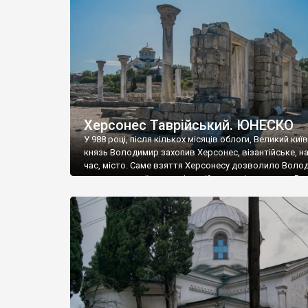
музею «Новгородський музей-заповідник» сотні арт
візантійської доби. Раритети викрадені з фондів об’
культурної спадщини ЮНЕСКО «Херсонеса Таврійсько
Офіційно – на виставку «Золото Візантії», але експер
влада в Україні вважають це лише […]
Херсонес Таврійський. ЮНЕСКО
У 988 році, після кількох місяців облоги, Великий киї
князь Володимир захопив Херсонес, візантійське, на
час, місто. Саме взяття Херсонесу дозволило Воло
диктувати свої умови візантійському імператору Вас
та одружитися з його дочкою Ганною. Цього ж року,
Херсонесі Володимир-язичник, став Василем-
християнином. А потім було Хрещення Русі. На честь
Херсонесу Таврійського названо місто […]