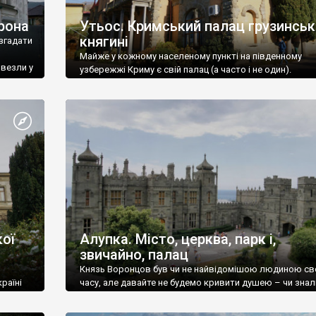
рона
Утьос. Кримський палац грузинськ
княгині
згадати
Майже у кожному населеному пункті на південному
ивезли у
узбережжі Криму є свій палац (а часто і не один).
ої
Алупка. Місто, церква, парк і,
звичайно, палац
Князь Воронцов був чи не найвідомішою людиною св
раїні
часу, але давайте не будемо кривити душею – чи знал
це прізвище до відвідин Алупки? Мабуть все таки ні.