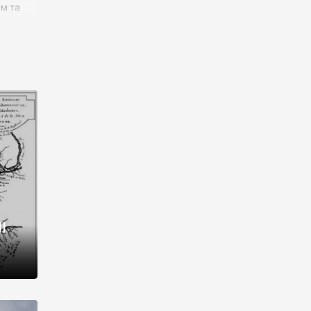
им та
ора і
є
го типу,
ей-
рний
ста:
 райони
від 2
I
і,
рукти,
 котрі