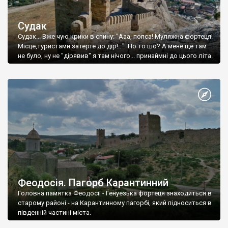
Судак
Судак... Вже чую крики в спину: "Ааа, попса! Муляжна фортеця!
Місце,туристами затерте до дір!..." Но то шо? А мене ще там
не було, ну не "дірявив" я там нічого... принаймні до цього літа.
Феодосія. Пагорб Карантинний
Головна памятка Феодосії - Генуезька фортеця знаходиться в
старому районі - на Карантинному пагорбі, який підноситься в
південній частині міста.