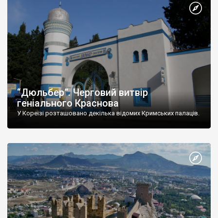
“Дюльбер”. Черговий витвір
геніального Краснова
У Кореїзі розташовано декілька відомих Кримських палаців.