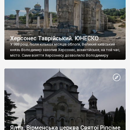
Херсонес Таврійський. ЮНЕСКО
У 988 році, після кількох місяців облоги, Великий київський
князь Володимир захопив Херсонес, візантійське, на той час,
місто. Саме взяття Херсонесу дозволило Володимиру
диктувати свої умови візантійському імператору Василю ІІ, та
одружитися з його дочкою Ганною. Цього ж року, в
Херсонесі Володимир-язичник, став Василем-християнином.
А потім було Хрещення Русі. На честь Херсонесу Таврійського
названо місто […]
Ялта. Вірменська церква Святої Ріпсіме