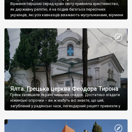
Вірменія першою серед країн світу прийняла християнство,
як державну релігію, й на подив багатьох пересічних
українців, які усіх кавказців вважають мусульманами, вірмени
є відданими вірянами Христа
Ялта. Грецька церква Феодора Тирона
Греки залишили Україні чималий спадок. Достатньо згадати
ніжинські огірочки – ви ж мабуть всі знаєте, що цей,
загублений у радянські часи, легендарний рецепт привезли у
Ніжин греки?