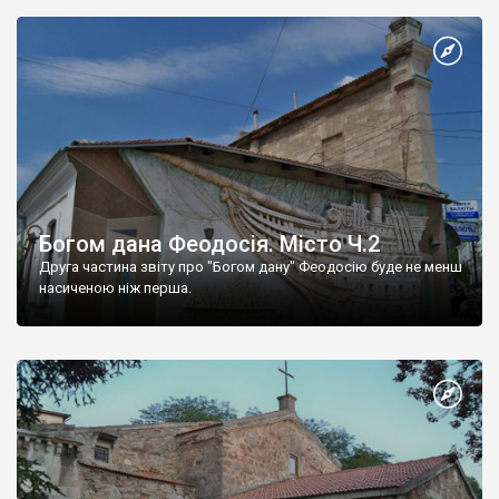
Богом дана Феодосія. Місто Ч.2
Друга частина звіту про "Богом дану" Феодосію буде не менш
насиченою ніж перша.