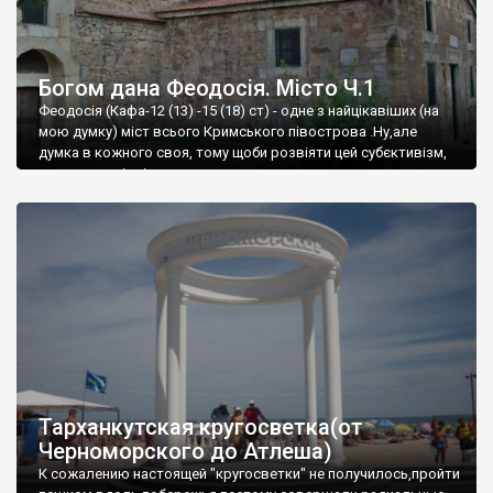
Богом дана Феодосія. Місто Ч.1
Феодосія (Кафа-12 (13) -15 (18) ст) - одне з найцікавіших (на
мою думку) міст всього Кримського півострова .Ну,але
думка в кожного своя, тому щоби розвіяти цей субєктивізм,
запрошую відвідати це
Тарханкутская кругосветка(от
Черноморского до Атлеша)
К сожалению настоящей "кругосветки" не получилось,пройти