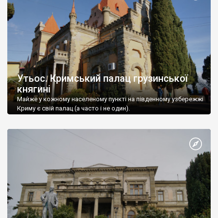
Утьос. Кримський палац грузинської
княгині
Майже у кожному населеному пункті на південному узбережжі
Криму є свій палац (а часто і не один).