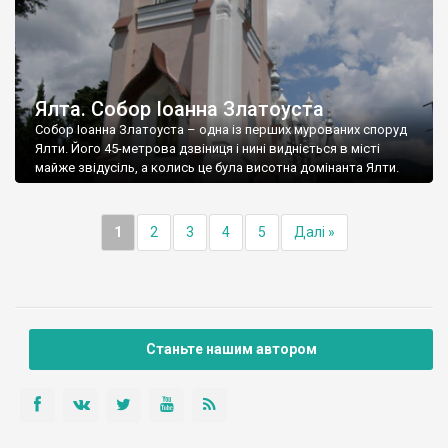
Ялта. Собор Іоанна Златоуста
Собор Іоанна Златоуста – одна із перших мурованих споруд
Ялти. Його 45-метрова дзвіниця і нині видніється в місті
майже звідусіль, а колись це була висотна домінанта Ялти.
1
2
3
4
5
Далі »
Станьте нашим автором