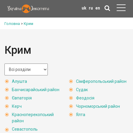
uk
ru
en
Головна
>
Крим
Крим
Алушта
Сімферопольський район
Бахчисарайський район
Судак
Євпаторія
Феодосія
Керч
Чорноморський район
Красноперекопський
Ялта
район
Севастополь