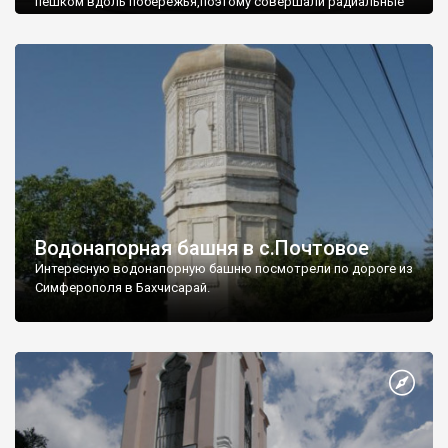
пешком вдоль побережья,поэтому совершали радиальные
вылазки из Оленевки.
Водонапорная башня в с.Почтовое
Интересную водонапорную башню посмотрели по дороге из
Симферополя в Бахчисарай.