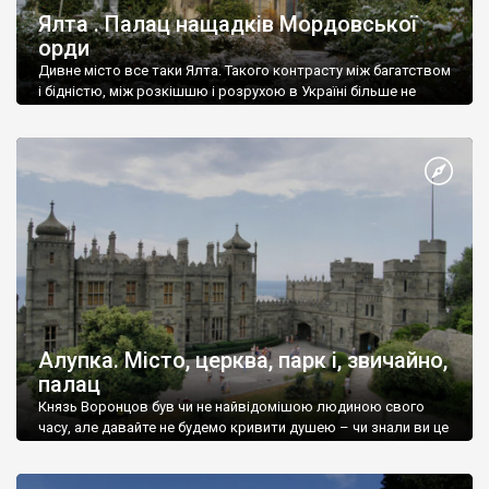
Ялта . Палац нащадків Мордовської
орди
Дивне місто все таки Ялта. Такого контрасту між багатством
і бідністю, між розкішшю і розрухою в Україні більше не
знайдеш.
Алупка. Місто, церква, парк і, звичайно,
палац
Князь Воронцов був чи не найвідомішою людиною свого
часу, але давайте не будемо кривити душею – чи знали ви це
прізвище до відвідин Алупки? Мабуть все таки ні.