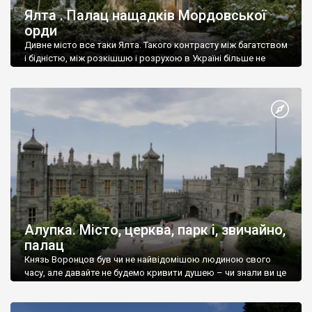
Ялта . Палац нащадків Мордовської
орди
Дивне місто все таки Ялта. Такого контрасту між багатством
і бідністю, між розкішшю і розрухою в Україні більше не
знайдеш.
Алупка. Місто, церква, парк і, звичайно,
палац
Князь Воронцов був чи не найвідомішою людиною свого
часу, але давайте не будемо кривити душею – чи знали ви це
прізвище до відвідин Алупки? Мабуть все таки ні.