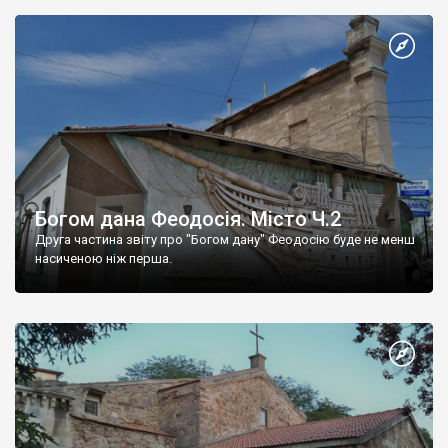
Богом дана Феодосія. Місто Ч.2
Друга частина звіту про "Богом дану" Феодосію буде не менш
насиченою ніж перша.