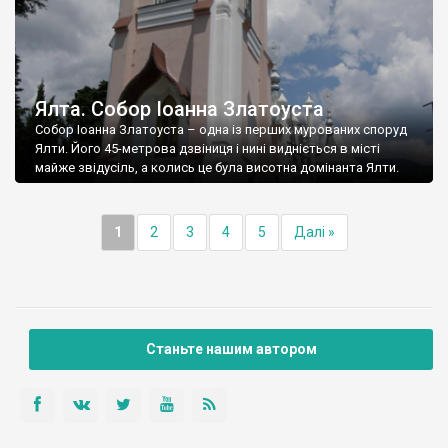
Ялта. Собор Іоанна Златоуста
Собор Іоанна Златоуста – одна із перших мурованих споруд
Ялти. Його 45-метрова дзвіниця і нині видніється в місті
майже звідусіль, а колись це була висотна домінанта Ялти.
1
2
3
4
5
Далі »
Станьте нашим автором