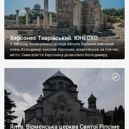
Херсонес Таврійський. ЮНЕСКО
У 988 році, після кількох місяців облоги, Великий київський
князь Володимир захопив Херсонес, візантійське, на той час,
місто. Саме взяття Херсонесу дозволило Володимиру
диктувати свої умови візантійському імператору Василю ІІ, та
одружитися з його дочкою Ганною. Цього ж року, в
Херсонесі Володимир-язичник, став Василем-християнином.
А потім було Хрещення Русі. На честь Херсонесу Таврійського
названо місто […]
Ялта. Вірменська церква Святої Ріпсіме