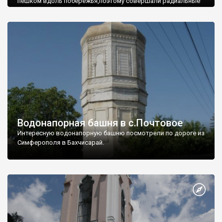
пешком вдоль побережья,поэтому совершали радиальные
вылазки из Оленевки.
Водонапорная башня в с.Почтовое
Интересную водонапорную башню посмотрели по дороге из
Симферополя в Бахчисарай.