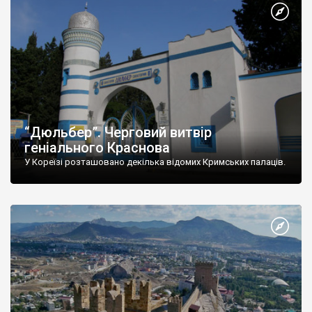
“Дюльбер”. Черговий витвір
геніального Краснова
У Кореїзі розташовано декілька відомих Кримських палаців.