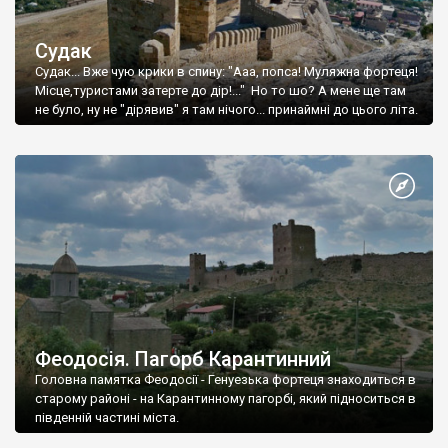
Судак
Судак... Вже чую крики в спину: "Ааа, попса! Муляжна фортеця!
Місце,туристами затерте до дір!..." Но то шо? А мене ще там
не було, ну не "дірявив" я там нічого... принаймні до цього літа.
Феодосія. Пагорб Карантинний
Головна памятка Феодосії - Генуезька фортеця знаходиться в
старому районі - на Карантинному пагорбі, який підноситься в
південній частині міста.