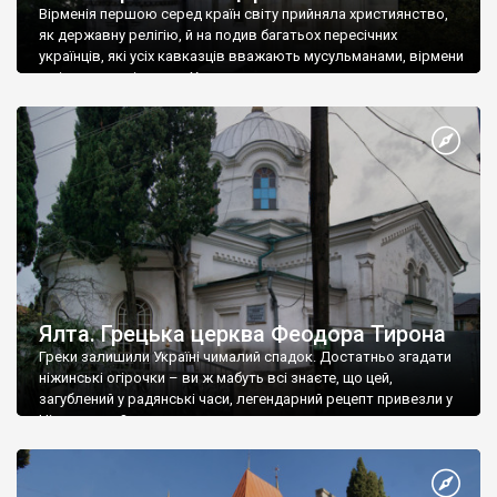
Вірменія першою серед країн світу прийняла християнство,
як державну релігію, й на подив багатьох пересічних
українців, які усіх кавказців вважають мусульманами, вірмени
є відданими вірянами Христа
Ялта. Грецька церква Феодора Тирона
Греки залишили Україні чималий спадок. Достатньо згадати
ніжинські огірочки – ви ж мабуть всі знаєте, що цей,
загублений у радянські часи, легендарний рецепт привезли у
Ніжин греки?