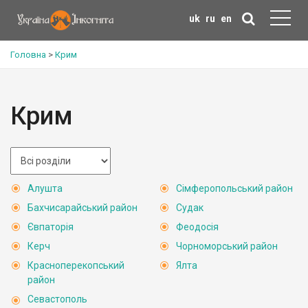
uk
ru
en
Головна
>
Крим
Крим
Алушта
Сімферопольський район
Бахчисарайський район
Судак
Євпаторія
Феодосія
Керч
Чорноморський район
Красноперекопський
Ялта
район
Севастополь