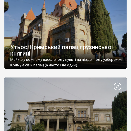
Утьос. Кримський палац грузинської
княгині
Майже у кожному населеному пункті на південному узбережжі
Криму є свій палац (а часто і не один).