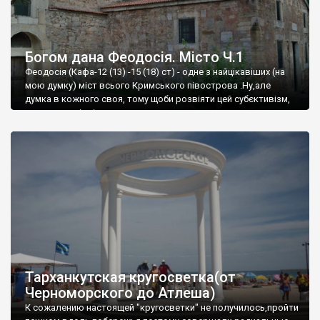
Богом дана Феодосія. Місто Ч.1
Феодосія (Кафа-12 (13) -15 (18) ст) - одне з найцікавіших (на
мою думку) міст всього Кримського півострова .Ну,але
думка в кожного своя, тому щоби розвіяти цей субєктивізм,
запрошую відвідати це
Тарханкутская кругосветка(от
Черноморского до Атлеша)
К сожалению настоящей "кругосветки" не получилось,пройти