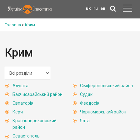
uk
ru
en
Головна
>
Крим
Крим
Алушта
Сімферопольський район
Бахчисарайський район
Судак
Євпаторія
Феодосія
Керч
Чорноморський район
Красноперекопський
Ялта
район
Севастополь