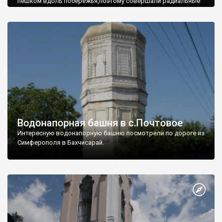
пешком вдоль побережья,поэтому совершали радиальные
вылазки из Оленевки.
Водонапорная башня в с.Почтовое
Интересную водонапорную башню посмотрели по дороге из
Симферополя в Бахчисарай.