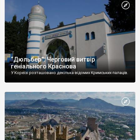
“Дюльбер”. Черговий витвір
геніального Краснова
У Кореїзі розташовано декілька відомих Кримських палаців.