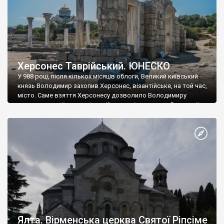
Херсонес Таврійський. ЮНЕСКО
У 988 році, після кількох місяців облоги, Великий київський
князь Володимир захопив Херсонес, візантійське, на той час,
місто. Саме взяття Херсонесу дозволило Володимиру
диктувати свої умови візантійському імператору Василю ІІ, та
одружитися з його дочкою Ганною. Цього ж року, в
Херсонесі Володимир-язичник, став Василем-християнином.
А потім було Хрещення Русі. На честь Херсонесу Таврійського
названо місто […]
Ялта. Вірменська церква Святої Ріпсіме