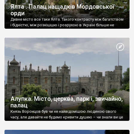
Ялта . Палац нащадків Мордовської
орди
Дивне місто все таки Ялта. Такого контрасту між багатством
і бідністю, між розкішшю і розрухою в Україні більше не
знайдеш.
Алупка. Місто, церква, парк і, звичайно,
палац
Князь Воронцов був чи не найвідомішою людиною свого
часу, але давайте не будемо кривити душею – чи знали ви це
прізвище до відвідин Алупки? Мабуть все таки ні.