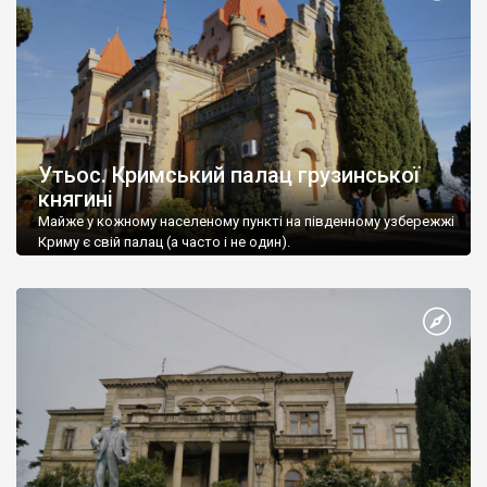
Утьос. Кримський палац грузинської
княгині
Майже у кожному населеному пункті на південному узбережжі
Криму є свій палац (а часто і не один).