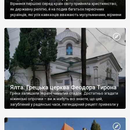
Вірменія першою серед країн світу прийняла християнство,
як державну релігію, й на подив багатьох пересічних
українців, які усіх кавказців вважають мусульманами, вірмени
є відданими вірянами Христа
Ялта. Грецька церква Феодора Тирона
Греки залишили Україні чималий спадок. Достатньо згадати
ніжинські огірочки – ви ж мабуть всі знаєте, що цей,
загублений у радянські часи, легендарний рецепт привезли у
Ніжин греки?