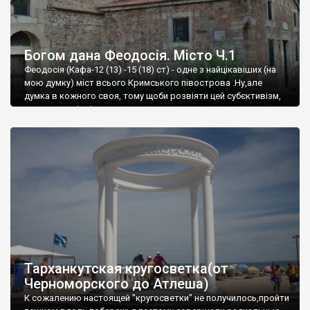
Богом дана Феодосія. Місто Ч.1
Феодосія (Кафа-12 (13) -15 (18) ст) - одне з найцікавіших (на
мою думку) міст всього Кримського півострова .Ну,але
думка в кожного своя, тому щоби розвіяти цей субєктивізм,
запрошую відвідати це
Тарханкутская кругосветка(от
Черноморского до Атлеша)
К сожалению настоящей "кругосветки" не получилось,пройти