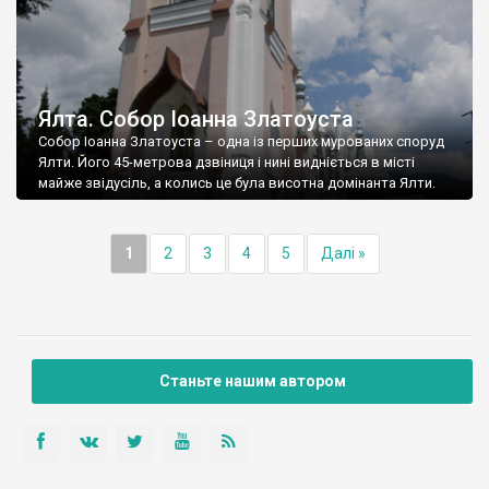
Ялта. Собор Іоанна Златоуста
Собор Іоанна Златоуста – одна із перших мурованих споруд
Ялти. Його 45-метрова дзвіниця і нині видніється в місті
майже звідусіль, а колись це була висотна домінанта Ялти.
1
2
3
4
5
Далі »
Станьте нашим автором