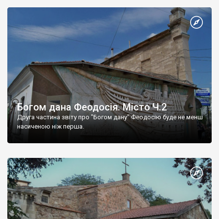
Богом дана Феодосія. Місто Ч.2
Друга частина звіту про "Богом дану" Феодосію буде не менш
насиченою ніж перша.