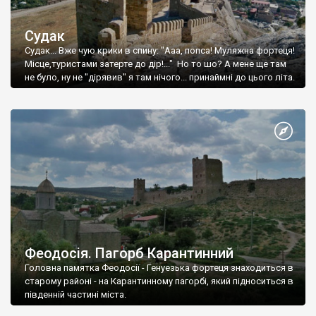
Судак
Судак... Вже чую крики в спину: "Ааа, попса! Муляжна фортеця!
Місце,туристами затерте до дір!..." Но то шо? А мене ще там
не було, ну не "дірявив" я там нічого... принаймні до цього літа.
Феодосія. Пагорб Карантинний
Головна памятка Феодосії - Генуезька фортеця знаходиться в
старому районі - на Карантинному пагорбі, який підноситься в
південній частині міста.