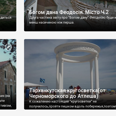
Богом дана Феодосія. Місто Ч.2
одиться
Друга частина звіту про "Богом дану" Феодосію буде 
менш насиченою ніж перша.
Тарханкутская кругосветка(от
Черноморского до Атлеша)
ших (на
але
К сожалению настоящей "кругосветки" не
тивізм,
получилось,пройти пешком вдоль побережья,поэтом
совершали радиальные вылазки из Оленевки.