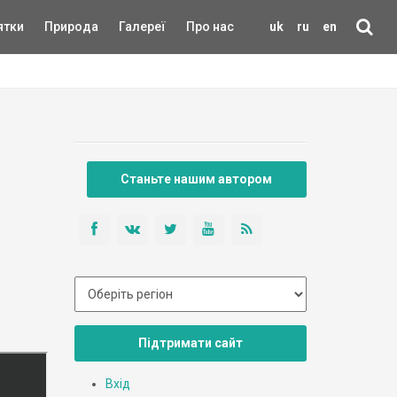
ятки
Природа
Галереї
Про нас
uk
ru
en
Станьте нашим автором
Підтримати сайт
Вхід