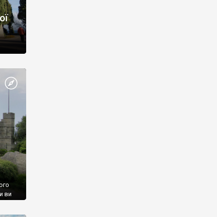
ої
ого
и ви