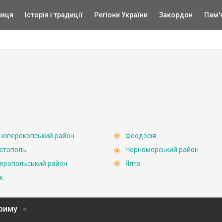
ниця
Історія і традиції
Регіони України
Закордон
Пам'
ноперекопський район
Феодосія
стополь
Чорноморський район
еропольський район
Ялта
к