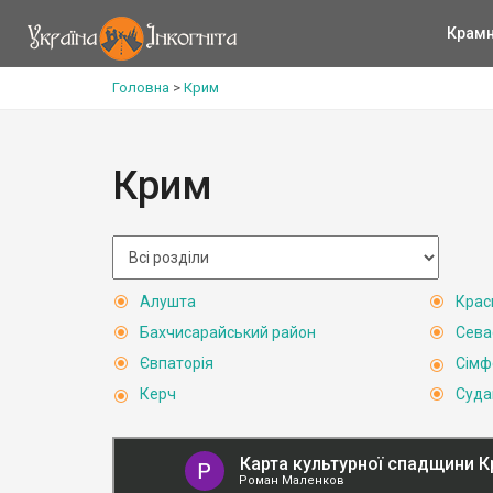
Крам
Головна
>
Крим
Крим
Алушта
Крас
Бахчисарайський район
Сева
Євпаторія
Сімф
Керч
Суда