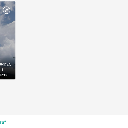
споруд
ті
Ялти.
та”