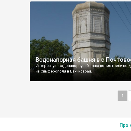
Водонапорная башня в с.Почтово
Интересную водонапорную башню посмотрели по д
из Симферополя в Бахчисарай.
1
Про 