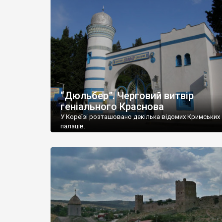
“Дюльбер”. Черговий витвір
геніального Краснова
У Кореїзі розташовано декілька відомих Кримських
палаців.