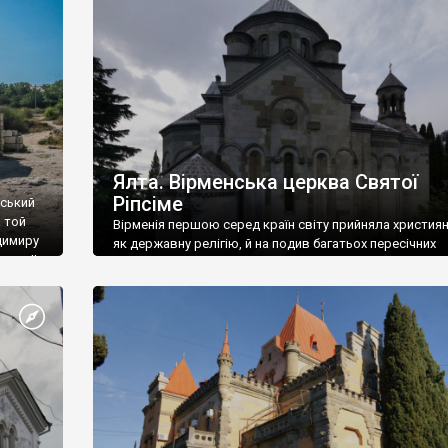
ефактів
називаються «повстяками» (postaki)…” “Вино. Крим
єкту
виробляє відмінне вино і його вдосталь: воно все ду
го».
легке біле і дуже […]
ти та
Ялта. Вірменська церква Святої
Ріпсіме
вський
 той
Вірменія першою серед країн світу прийняла христия
димиру
як державну релігію, й на подив багатьох пересічних
илю ІІ,
українців, які усіх кавказців вважають мусульманами,
 в
вірмени є відданими вірянами Христа