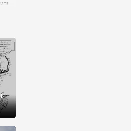
им та
ора і
є
го типу,
ей-
рний
ста:
 райони
від 2
I
і,
рукти,
 котрі