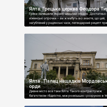
Ялта. Грецька церква Феодора Ти
Греки залишили Україні чималий спадок. Достатньо 
ніжинські огірочки – ви ж мабуть всі знаєте, що цей,
загублений у радянські часи, легендарний рецепт пр
Ніжин греки?
Ялта . Палац нащадків Мордовськ
орди
Дивне місто все таки Ялта. Такого контрасту між
багатством і бідністю, між розкішшю і розрухою в Ук
більше не знайдеш.