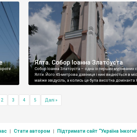
е
Ялта. Собор Іоанна Златоуста
ороге
Собор Іоанна Златоуста – одна із перших мурованих 
Ялти. Його 45-метрова дзвіниця і нині видніється в міс
майже звідусіль, а колись це була висотна домінанта 
2
3
4
5
Далі »
нас
Стати автором
Підтримати сайт “Україна Інкогні