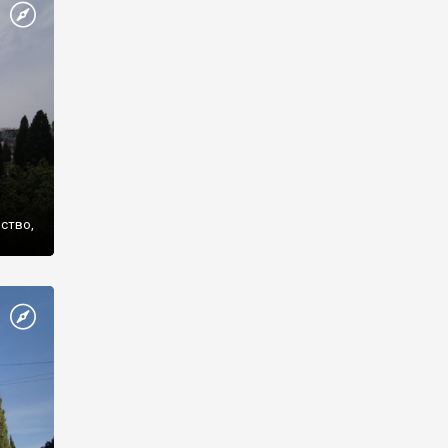
же
нство,