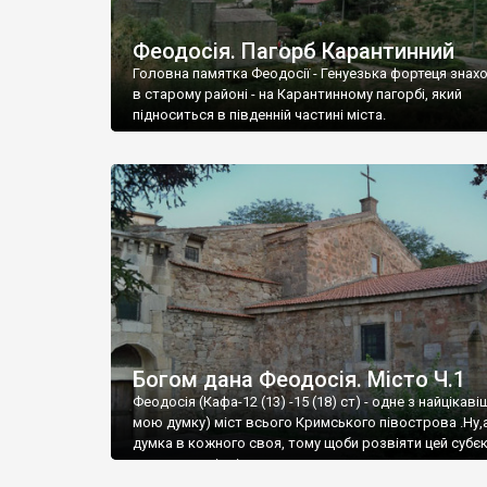
Феодосія. Пагорб Карантинний
Головна памятка Феодосії - Генуезька фортеця знах
в старому районі - на Карантинному пагорбі, який
підноситься в південній частині міста.
Богом дана Феодосія. Місто Ч.1
Феодосія (Кафа-12 (13) -15 (18) ст) - одне з найцікаві
мою думку) міст всього Кримського півострова .Ну,
думка в кожного своя, тому щоби розвіяти цей субєк
запрошую відвідати це