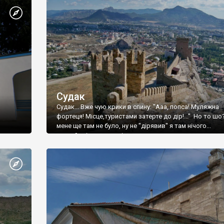
Судак
Судак... Вже чую крики в спину: "Ааа, попса! Муляжна
фортеця! Місце,туристами затерте до дір!..." Но то шо
мене ще там не було, ну не "дірявив" я там нічого...
принаймні до цього літа.