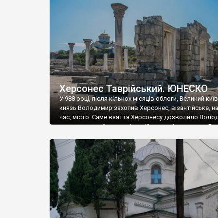
музею «Новгородський музей-заповідник» сотні арт
візантійської доби. Раритети викрадені з фондів об’
культурної спадщини ЮНЕСКО «Херсонеса Таврійсько
Офіційно – на виставку «Золото Візантії», але експер
влада в Україні вважають це лише […]
Херсонес Таврійський. ЮНЕСКО
У 988 році, після кількох місяців облоги, Великий киї
князь Володимир захопив Херсонес, візантійське, на
час, місто. Саме взяття Херсонесу дозволило Воло
диктувати свої умови візантійському імператору Вас
та одружитися з його дочкою Ганною. Цього ж року,
Херсонесі Володимир-язичник, став Василем-
християнином. А потім було Хрещення Русі. На честь
Херсонесу Таврійського названо місто […]