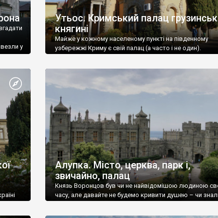
рона
Утьос. Кримський палац грузинськ
княгині
згадати
Майже у кожному населеному пункті на південному
ивезли у
узбережжі Криму є свій палац (а часто і не один).
ої
Алупка. Місто, церква, парк і,
звичайно, палац
Князь Воронцов був чи не найвідомішою людиною св
раїні
часу, але давайте не будемо кривити душею – чи знал
це прізвище до відвідин Алупки? Мабуть все таки ні.