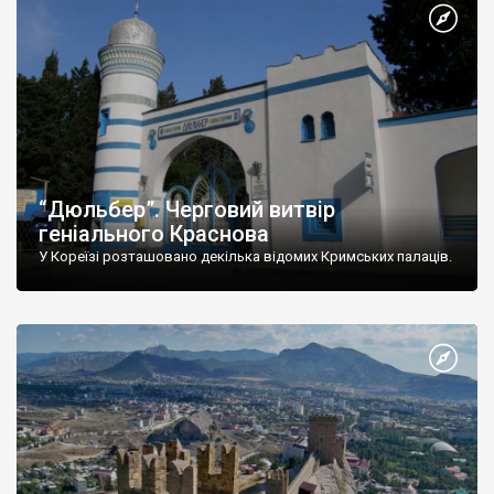
“Дюльбер”. Черговий витвір
геніального Краснова
У Кореїзі розташовано декілька відомих Кримських палаців.