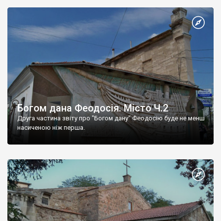
Богом дана Феодосія. Місто Ч.2
Друга частина звіту про "Богом дану" Феодосію буде не менш
насиченою ніж перша.