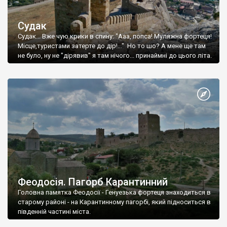
Судак
Судак... Вже чую крики в спину: "Ааа, попса! Муляжна фортеця!
Місце,туристами затерте до дір!..." Но то шо? А мене ще там
не було, ну не "дірявив" я там нічого... принаймні до цього літа.
Феодосія. Пагорб Карантинний
Головна памятка Феодосії - Генуезька фортеця знаходиться в
старому районі - на Карантинному пагорбі, який підноситься в
південній частині міста.