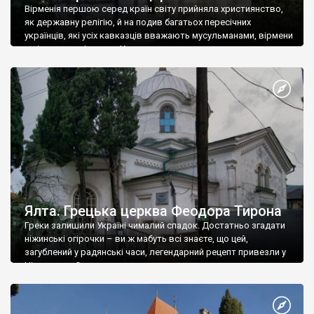
Вірменія першою серед країн світу прийняла християнство,
як державну релігію, й на подив багатьох пересічних
українців, які усіх кавказців вважають мусульманами, вірмени
є відданими вірянами Христа
Ялта. Грецька церква Феодора Тирона
Греки залишили Україні чималий спадок. Достатньо згадати
ніжинські огірочки – ви ж мабуть всі знаєте, що цей,
загублений у радянські часи, легендарний рецепт привезли у
Ніжин греки?