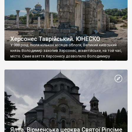
Херсонес Таврійський. ЮНЕСКО
У 988 році, після кількох місяців облоги, Великий київський
князь Володимир захопив Херсонес, візантійське, на той час,
місто. Саме взяття Херсонесу дозволило Володимиру
диктувати свої умови візантійському імператору Василю ІІ, та
одружитися з його дочкою Ганною. Цього ж року, в
Херсонесі Володимир-язичник, став Василем-християнином.
А потім було Хрещення Русі. На честь Херсонесу Таврійського
названо місто […]
Ялта. Вірменська церква Святої Ріпсіме