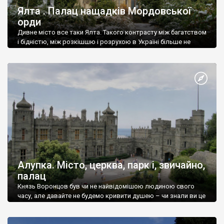
Ялта . Палац нащадків Мордовської
орди
Дивне місто все таки Ялта. Такого контрасту між багатством
і бідністю, між розкішшю і розрухою в Україні більше не
знайдеш.
Алупка. Місто, церква, парк і, звичайно,
палац
Князь Воронцов був чи не найвідомішою людиною свого
часу, але давайте не будемо кривити душею – чи знали ви це
прізвище до відвідин Алупки? Мабуть все таки ні.