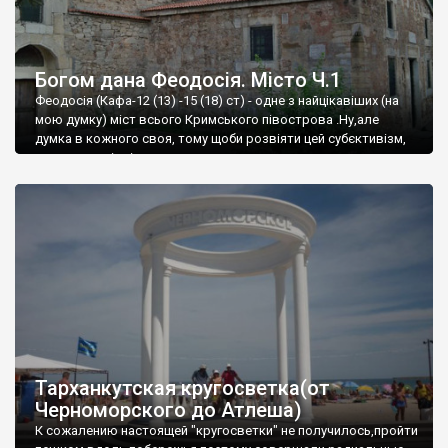
Богом дана Феодосія. Місто Ч.1
Феодосія (Кафа-12 (13) -15 (18) ст) - одне з найцікавіших (на
мою думку) міст всього Кримського півострова .Ну,але
думка в кожного своя, тому щоби розвіяти цей субєктивізм,
запрошую відвідати це
Тарханкутская кругосветка(от
Черноморского до Атлеша)
К сожалению настоящей "кругосветки" не получилось,пройти