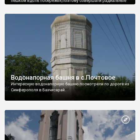
пешком вдоль побережья,поэтому совершали радиальные
вылазки из Оленевки.
Водонапорная башня в с.Почтовое
Интересную водонапорную башню посмотрели по дороге из
Симферополя в Бахчисарай.