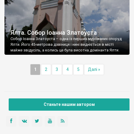
Ялта. Собор Іоанна Златоуста
Собор Іоанна Златоуста – одна із перших мурованих споруд
Ялти. Його 45-метрова дзвіниця і нині видніється в місті
майже звідусіль, а колись це була висотна домінанта Ялти.
1
2
3
4
5
Далі »
Станьте нашим автором