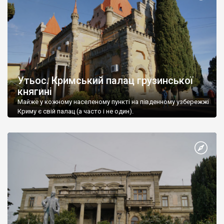
Утьос. Кримський палац грузинської
княгині
Майже у кожному населеному пункті на південному узбережжі
Криму є свій палац (а часто і не один).