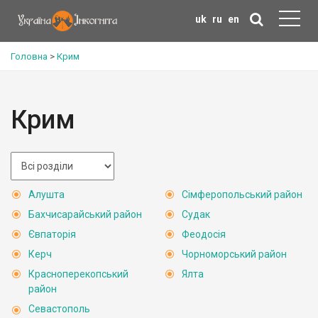
uk
ru
en
Головна
>
Крим
Крим
Алушта
Сімферопольський район
Бахчисарайський район
Судак
Євпаторія
Феодосія
Керч
Чорноморський район
Красноперекопський
Ялта
район
Севастополь