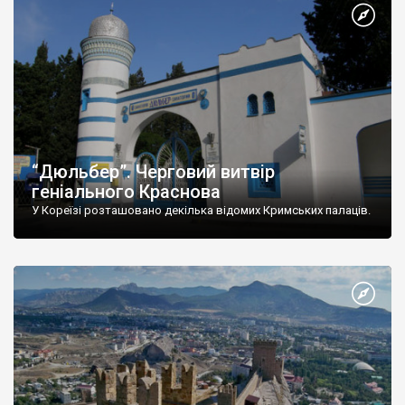
“Дюльбер”. Черговий витвір
геніального Краснова
У Кореїзі розташовано декілька відомих Кримських палаців.