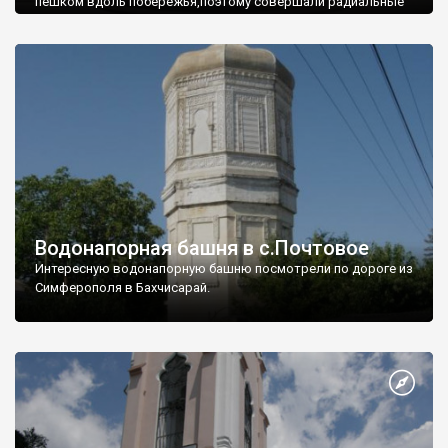
пешком вдоль побережья,поэтому совершали радиальные
вылазки из Оленевки.
Водонапорная башня в с.Почтовое
Интересную водонапорную башню посмотрели по дороге из
Симферополя в Бахчисарай.