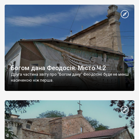
Богом дана Феодосія. Місто Ч.2
Друга частина звіту про "Богом дану" Феодосію буде не менш
насиченою ніж перша.