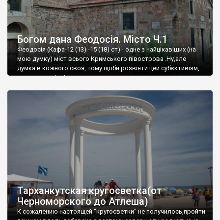
Богом дана Феодосія. Місто Ч.1
Феодосія (Кафа-12 (13) -15 (18) ст) - одне з найцікавіших (на
мою думку) міст всього Кримського півострова .Ну,але
думка в кожного своя, тому щоби розвіяти цей субєктивізм,
запрошую відвідати це
Тарханкутская кругосветка(от
Черноморского до Атлеша)
К сожалению настоящей "кругосветки" не получилось,пройти