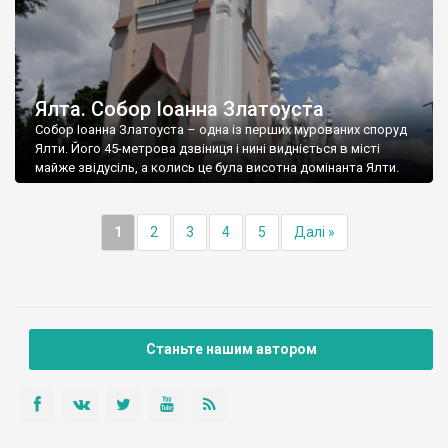
Ялта. Собор Іоанна Златоуста
Собор Іоанна Златоуста – одна із перших мурованих споруд
Ялти. Його 45-метрова дзвіниця і нині видніється в місті
майже звідусіль, а колись це була висотна домінанта Ялти.
1
2
3
4
5
Далі »
Станьте нашим автором