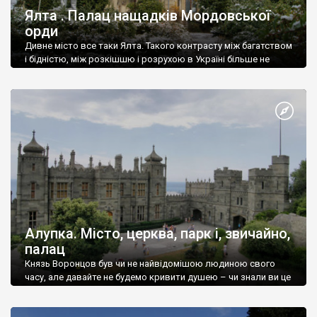
Ялта . Палац нащадків Мордовської
орди
Дивне місто все таки Ялта. Такого контрасту між багатством
і бідністю, між розкішшю і розрухою в Україні більше не
знайдеш.
Алупка. Місто, церква, парк і, звичайно,
палац
Князь Воронцов був чи не найвідомішою людиною свого
часу, але давайте не будемо кривити душею – чи знали ви це
прізвище до відвідин Алупки? Мабуть все таки ні.