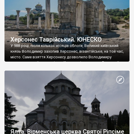
Херсонес Таврійський. ЮНЕСКО
У 988 році, після кількох місяців облоги, Великий київський
князь Володимир захопив Херсонес, візантійське, на той час,
місто. Саме взяття Херсонесу дозволило Володимиру
диктувати свої умови візантійському імператору Василю ІІ, та
одружитися з його дочкою Ганною. Цього ж року, в
Херсонесі Володимир-язичник, став Василем-християнином.
А потім було Хрещення Русі. На честь Херсонесу Таврійського
названо місто […]
Ялта. Вірменська церква Святої Ріпсіме