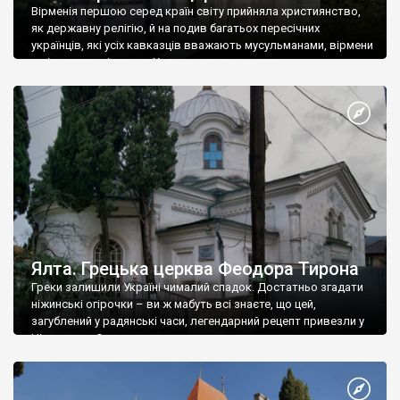
Вірменія першою серед країн світу прийняла християнство,
як державну релігію, й на подив багатьох пересічних
українців, які усіх кавказців вважають мусульманами, вірмени
є відданими вірянами Христа
Ялта. Грецька церква Феодора Тирона
Греки залишили Україні чималий спадок. Достатньо згадати
ніжинські огірочки – ви ж мабуть всі знаєте, що цей,
загублений у радянські часи, легендарний рецепт привезли у
Ніжин греки?