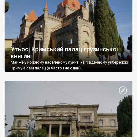
Утьос. Кримський палац грузинської
княгині
Майже у кожному населеному пункті на південному узбережжі
Криму є свій палац (а часто і не один).