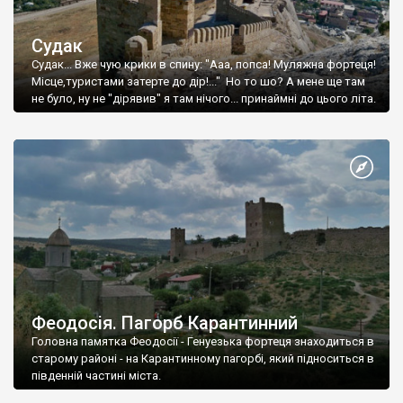
Судак
Судак... Вже чую крики в спину: "Ааа, попса! Муляжна фортеця!
Місце,туристами затерте до дір!..." Но то шо? А мене ще там
не було, ну не "дірявив" я там нічого... принаймні до цього літа.
Феодосія. Пагорб Карантинний
Головна памятка Феодосії - Генуезька фортеця знаходиться в
старому районі - на Карантинному пагорбі, який підноситься в
південній частині міста.