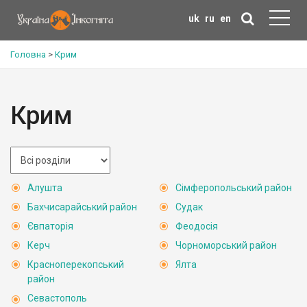
uk
ru
en
Головна
>
Крим
Крим
Алушта
Сімферопольський район
Бахчисарайський район
Судак
Євпаторія
Феодосія
Керч
Чорноморський район
Красноперекопський
Ялта
район
Севастополь