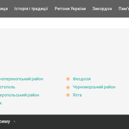
ниця
Історія і традиції
Регіони України
Закордон
Пам'
ноперекопський район
Феодосія
стополь
Чорноморський район
еропольський район
Ялта
к