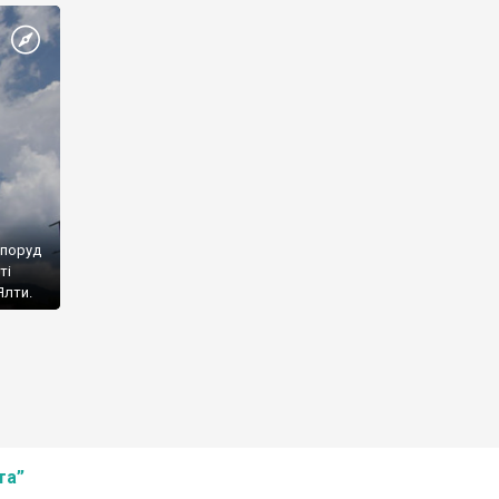
споруд
ті
Ялти.
та”