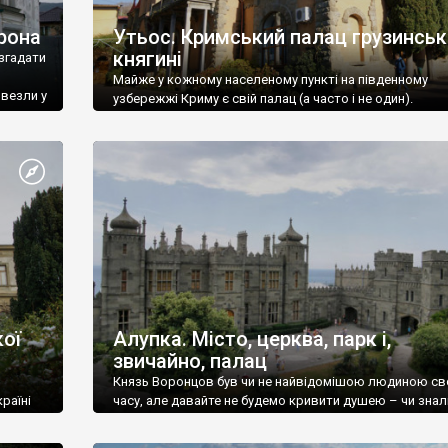
рона
Утьос. Кримський палац грузинськ
княгині
згадати
Майже у кожному населеному пункті на південному
ивезли у
узбережжі Криму є свій палац (а часто і не один).
ої
Алупка. Місто, церква, парк і,
звичайно, палац
Князь Воронцов був чи не найвідомішою людиною св
раїні
часу, але давайте не будемо кривити душею – чи знал
це прізвище до відвідин Алупки? Мабуть все таки ні.