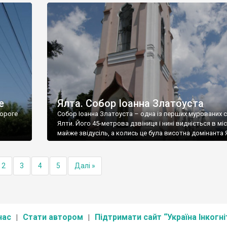
е
Ялта. Собор Іоанна Златоуста
ороге
Собор Іоанна Златоуста – одна із перших мурованих 
Ялти. Його 45-метрова дзвіниця і нині видніється в міс
майже звідусіль, а колись це була висотна домінанта 
2
3
4
5
Далі »
нас
Стати автором
Підтримати сайт “Україна Інкогні