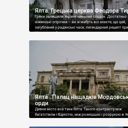
Ялта. Грецька церква Феодора Ти
Греки залишили Україні чималий спадок. Достатньо 
ніжинські огірочки – ви ж мабуть всі знаєте, що цей,
загублений у радянські часи, легендарний рецепт пр
Ніжин греки?
Ялта . Палац нащадків Мордовськ
орди
Дивне місто все таки Ялта. Такого контрасту між
багатством і бідністю, між розкішшю і розрухою в Ук
більше не знайдеш.