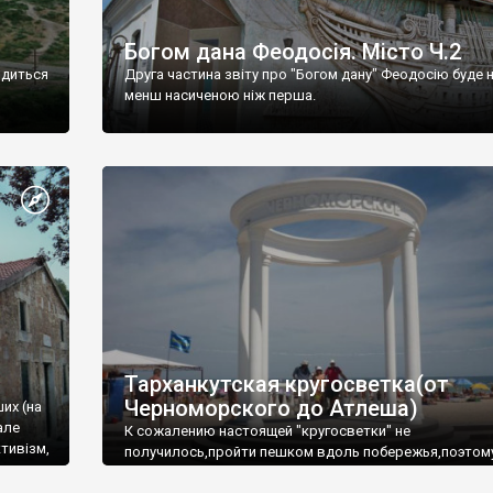
Богом дана Феодосія. Місто Ч.2
одиться
Друга частина звіту про "Богом дану" Феодосію буде 
менш насиченою ніж перша.
Тарханкутская кругосветка(от
Черноморского до Атлеша)
ших (на
але
К сожалению настоящей "кругосветки" не
тивізм,
получилось,пройти пешком вдоль побережья,поэтом
совершали радиальные вылазки из Оленевки.