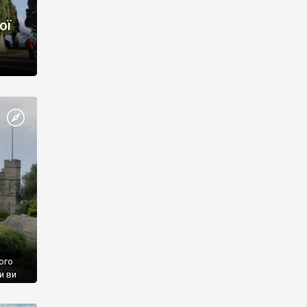
ої
ого
и ви