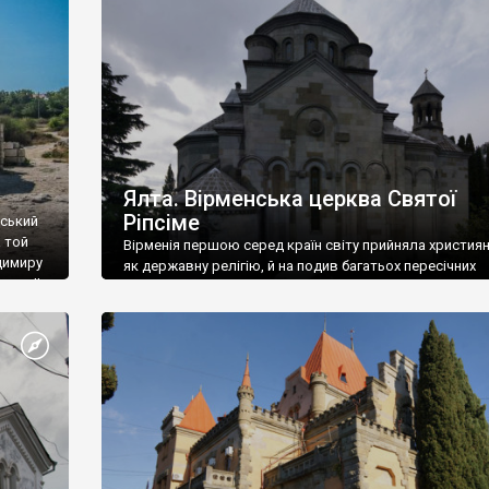
ефактів
називаються «повстяками» (postaki)…” “Вино. Крим
єкту
виробляє відмінне вино і його вдосталь: воно все ду
го».
легке біле і дуже […]
ти та
Ялта. Вірменська церква Святої
Ріпсіме
вський
 той
Вірменія першою серед країн світу прийняла христия
димиру
як державну релігію, й на подив багатьох пересічних
илю ІІ,
українців, які усіх кавказців вважають мусульманами,
 в
вірмени є відданими вірянами Христа