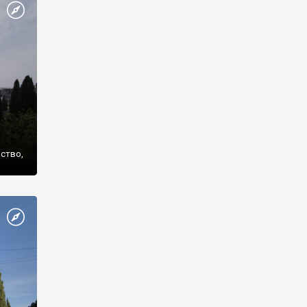
же
нство,