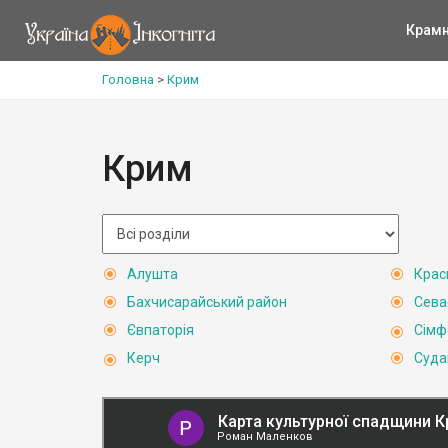
Крам
Головна
>
Крим
Крим
Алушта
Крас
Бахчисарайський район
Сева
Євпаторія
Сімф
Керч
Суда