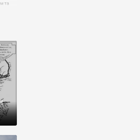
им та
ора і
є
го типу,
ей-
рний
ста:
 райони
від 2
I
і,
рукти,
 котрі