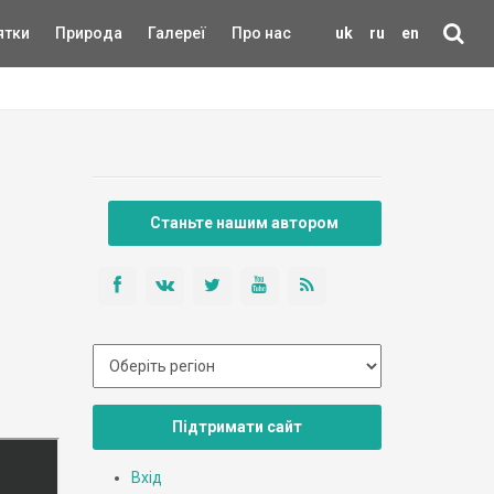
ятки
Природа
Галереї
Про нас
uk
ru
en
Станьте нашим автором
Підтримати сайт
Вхід