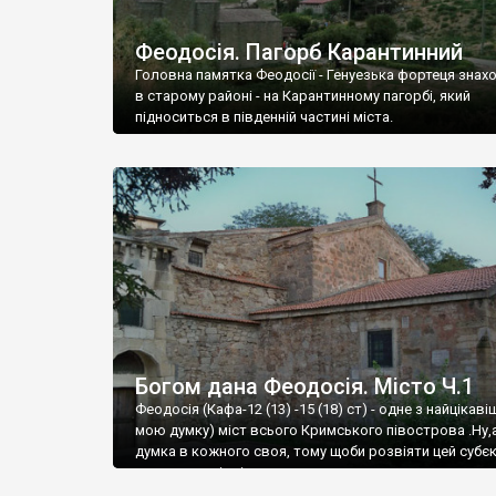
Феодосія. Пагорб Карантинний
Головна памятка Феодосії - Генуезька фортеця знах
в старому районі - на Карантинному пагорбі, який
підноситься в південній частині міста.
Богом дана Феодосія. Місто Ч.1
Феодосія (Кафа-12 (13) -15 (18) ст) - одне з найцікаві
мою думку) міст всього Кримського півострова .Ну,
думка в кожного своя, тому щоби розвіяти цей субєк
запрошую відвідати це