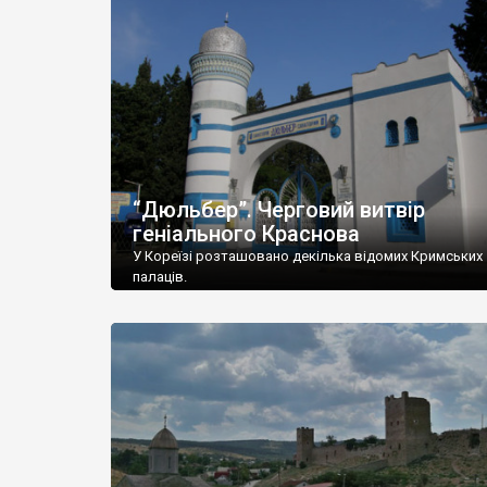
“Дюльбер”. Черговий витвір
геніального Краснова
У Кореїзі розташовано декілька відомих Кримських
палаців.