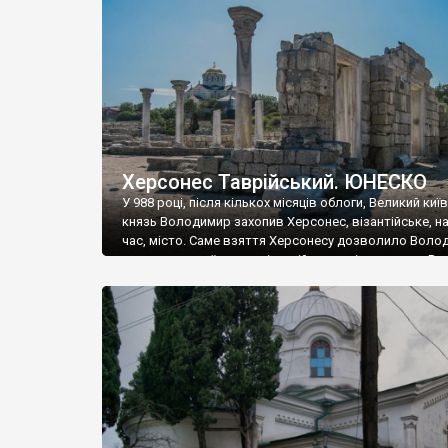
музею «Новгородський музей-заповідник» сотні арт
візантійської доби. Раритети викрадені з фондів об’
культурної спадщини ЮНЕСКО «Херсонеса Таврійсько
Офіційно – на виставку «Золото Візантії», але експер
влада в Україні вважають це лише […]
Херсонес Таврійський. ЮНЕСКО
У 988 році, після кількох місяців облоги, Великий киї
князь Володимир захопив Херсонес, візантійське, на
час, місто. Саме взяття Херсонесу дозволило Воло
диктувати свої умови візантійському імператору Вас
та одружитися з його дочкою Ганною. Цього ж року,
Херсонесі Володимир-язичник, став Василем-
християнином. А потім було Хрещення Русі. На честь
Херсонесу Таврійського названо місто […]