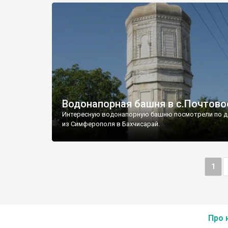
Водонапорная башня в с.Почтово
Интересную водонапорную башню посмотрели по д
из Симферополя в Бахчисарай.
1
Про 