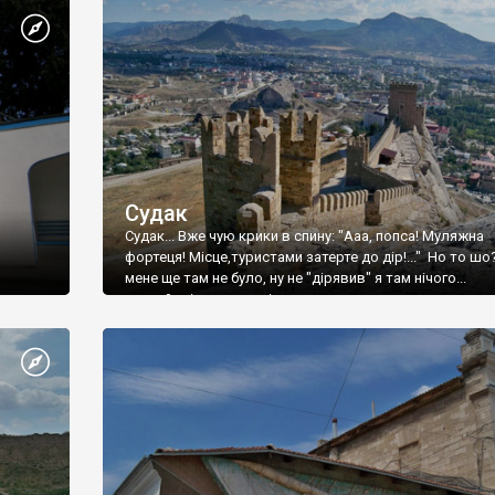
Судак
Судак... Вже чую крики в спину: "Ааа, попса! Муляжна
фортеця! Місце,туристами затерте до дір!..." Но то шо
мене ще там не було, ну не "дірявив" я там нічого...
принаймні до цього літа.