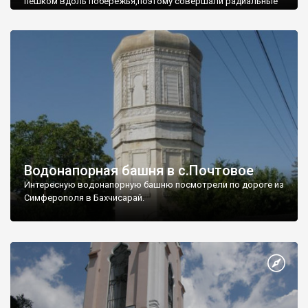
пешком вдоль побережья,поэтому совершали радиальные
вылазки из Оленевки.
Водонапорная башня в с.Почтовое
Интересную водонапорную башню посмотрели по дороге из
Симферополя в Бахчисарай.