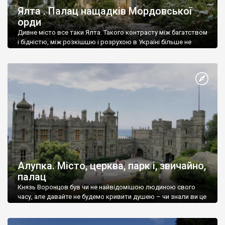
Ялта . Палац нащадків Мордовської
орди
Дивне місто все таки Ялта. Такого контрасту між багатством
і бідністю, між розкішшю і розрухою в Україні більше не
знайдеш.
Алупка. Місто, церква, парк і, звичайно,
палац
Князь Воронцов був чи не найвідомішою людиною свого
часу, але давайте не будемо кривити душею – чи знали ви це
прізвище до відвідин Алупки? Мабуть все таки ні.