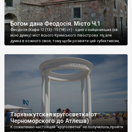
Богом дана Феодосія. Місто Ч.1
Феодосія (Кафа-12 (13) -15 (18) ст) - одне з найцікавіших (на
мою думку) міст всього Кримського півострова .Ну,але
думка в кожного своя, тому щоби розвіяти цей субєктивізм,
запрошую відвідати це
Тарханкутская кругосветка(от
Черноморского до Атлеша)
К сожалению настоящей "кругосветки" не получилось,пройти