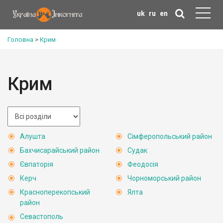
uk
ru
en
Головна
>
Крим
Крим
Алушта
Сімферопольський район
Бахчисарайський район
Судак
Євпаторія
Феодосія
Керч
Чорноморський район
Красноперекопський
Ялта
район
Севастополь