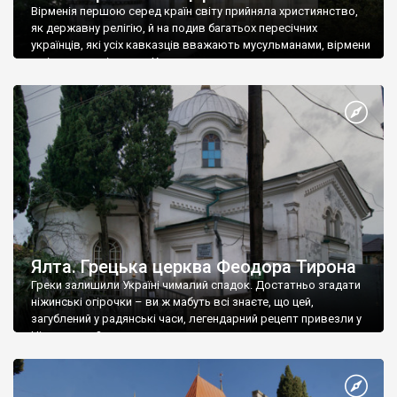
Вірменія першою серед країн світу прийняла християнство,
як державну релігію, й на подив багатьох пересічних
українців, які усіх кавказців вважають мусульманами, вірмени
є відданими вірянами Христа
Ялта. Грецька церква Феодора Тирона
Греки залишили Україні чималий спадок. Достатньо згадати
ніжинські огірочки – ви ж мабуть всі знаєте, що цей,
загублений у радянські часи, легендарний рецепт привезли у
Ніжин греки?