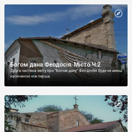
Богом дана Феодосія. Місто Ч.2
Друга частина звіту про "Богом дану" Феодосію буде не менш
насиченою ніж перша.