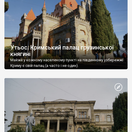
Утьос. Кримський палац грузинської
княгині
Майже у кожному населеному пункті на південному узбережжі
Криму є свій палац (а часто і не один).