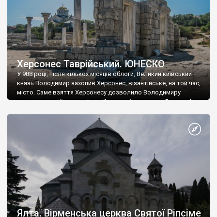
Херсонес Таврійський. ЮНЕСКО
У 988 році, після кількох місяців облоги, Великий київський
князь Володимир захопив Херсонес, візантійське, на той час,
місто. Саме взяття Херсонесу дозволило Володимиру
диктувати свої умови візантійському імператору Василю ІІ, та
одружитися з його дочкою Ганною. Цього ж року, в
Херсонесі Володимир-язичник, став Василем-християнином.
А потім було Хрещення Русі. На честь Херсонесу Таврійського
названо місто […]
Ялта. Вірменська церква Святої Ріпсіме