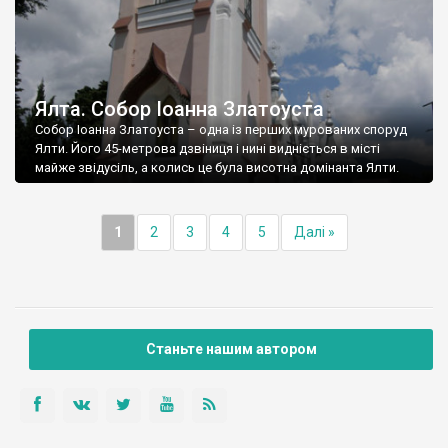
Ялта. Собор Іоанна Златоуста
Собор Іоанна Златоуста – одна із перших мурованих споруд
Ялти. Його 45-метрова дзвіниця і нині видніється в місті
майже звідусіль, а колись це була висотна домінанта Ялти.
1
2
3
4
5
Далі »
Станьте нашим автором