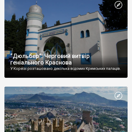
“Дюльбер”. Черговий витвір
геніального Краснова
У Кореїзі розташовано декілька відомих Кримських палаців.