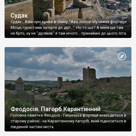
Судак
Судак... Вже чую крики в спину: "Ааа, попса! Муляжна фортеця!
Місце,туристами затерте до дір!..." Но то шо? А мене ще там
не було, ну не "дірявив" я там нічого... принаймні до цього літа.
Феодосія. Пагорб Карантинний
Головна памятка Феодосії - Генуезька фортеця знаходиться в
старому районі - на Карантинному пагорбі, який підноситься в
південній частині міста.