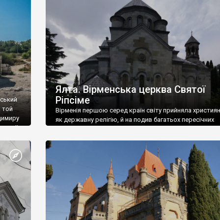
ефактів
називаються «повстяками» (postaki)…” “Вино. Крим
єкту
виробляє відмінне вино і його вдосталь: воно все ду
го».
легке біле і дуже […]
ти та
Ялта. Вірменська церква Святої
Ріпсіме
вський
 той
Вірменія першою серед країн світу прийняла христия
димиру
як державну релігію, й на подив багатьох пересічних
илю ІІ,
українців, які усіх кавказців вважають мусульманами,
 в
вірмени є відданими вірянами Христа