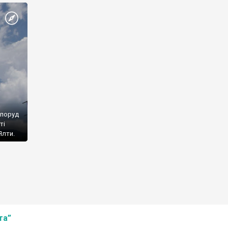
споруд
ті
Ялти.
та”