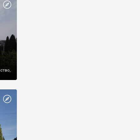
же
нство,