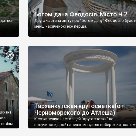
Богом дана Феодосія. Місто Ч.2
одиться
Друга частина звіту про "Богом дану" Феодосію буде 
менш насиченою ніж перша.
Тарханкутская кругосветка(от
Черноморского до Атлеша)
ших (на
але
К сожалению настоящей "кругосветки" не
тивізм,
получилось,пройти пешком вдоль побережья,поэтом
совершали радиальные вылазки из Оленевки.