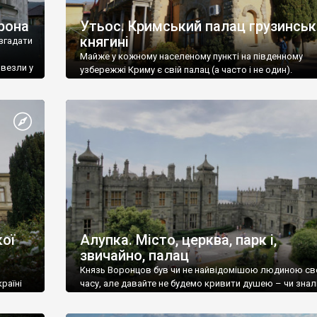
рона
Утьос. Кримський палац грузинськ
княгині
згадати
Майже у кожному населеному пункті на південному
ивезли у
узбережжі Криму є свій палац (а часто і не один).
ої
Алупка. Місто, церква, парк і,
звичайно, палац
Князь Воронцов був чи не найвідомішою людиною св
раїні
часу, але давайте не будемо кривити душею – чи знал
це прізвище до відвідин Алупки? Мабуть все таки ні.