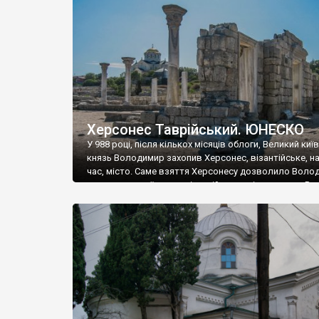
музею «Новгородський музей-заповідник» сотні арт
візантійської доби. Раритети викрадені з фондів об’
культурної спадщини ЮНЕСКО «Херсонеса Таврійсько
Офіційно – на виставку «Золото Візантії», але експер
влада в Україні вважають це лише […]
Херсонес Таврійський. ЮНЕСКО
У 988 році, після кількох місяців облоги, Великий киї
князь Володимир захопив Херсонес, візантійське, на
час, місто. Саме взяття Херсонесу дозволило Воло
диктувати свої умови візантійському імператору Вас
та одружитися з його дочкою Ганною. Цього ж року,
Херсонесі Володимир-язичник, став Василем-
християнином. А потім було Хрещення Русі. На честь
Херсонесу Таврійського названо місто […]