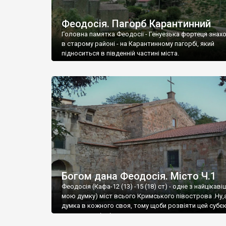
Феодосія. Пагорб Карантинний
Головна памятка Феодосії - Генуезька фортеця знах
в старому районі - на Карантинному пагорбі, який
підноситься в південній частині міста.
Богом дана Феодосія. Місто Ч.1
Феодосія (Кафа-12 (13) -15 (18) ст) - одне з найцікаві
мою думку) міст всього Кримського півострова .Ну,
думка в кожного своя, тому щоби розвіяти цей субєк
запрошую відвідати це