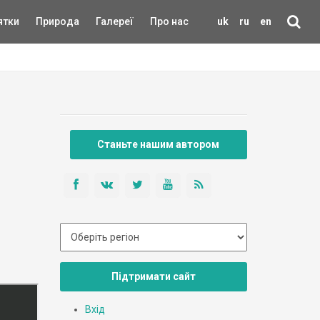
ятки
Природа
Галереї
Про нас
uk
ru
en
Станьте нашим автором
Підтримати сайт
Вхід