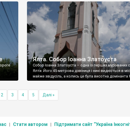
е
Ялта. Собор Іоанна Златоуста
ороге
Собор Іоанна Златоуста – одна із перших мурованих 
Ялти. Його 45-метрова дзвіниця і нині видніється в міс
майже звідусіль, а колись це була висотна домінанта 
2
3
4
5
Далі »
нас
Стати автором
Підтримати сайт “Україна Інкогні