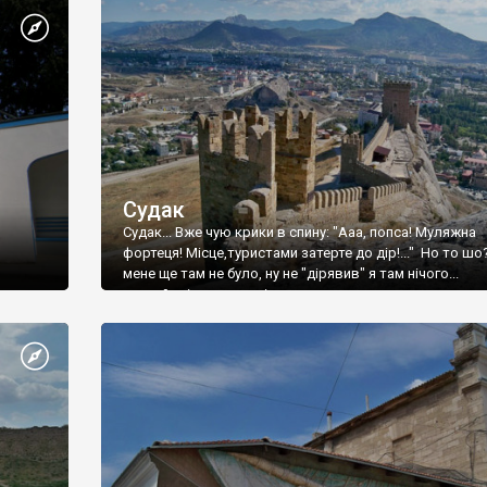
Судак
Судак... Вже чую крики в спину: "Ааа, попса! Муляжна
фортеця! Місце,туристами затерте до дір!..." Но то шо
мене ще там не було, ну не "дірявив" я там нічого...
принаймні до цього літа.