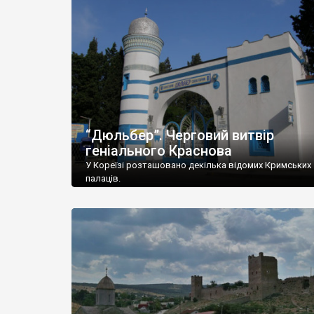
“Дюльбер”. Черговий витвір
геніального Краснова
У Кореїзі розташовано декілька відомих Кримських
палаців.