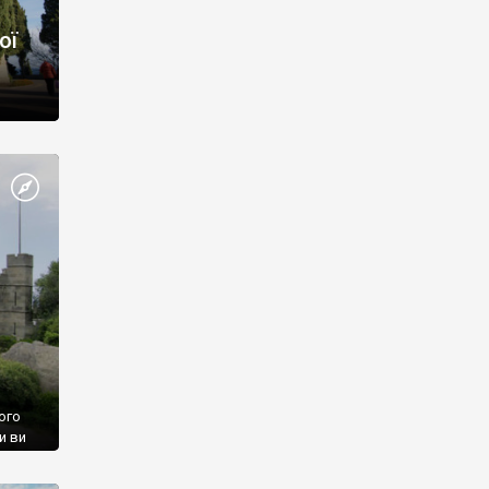
ої
ого
и ви