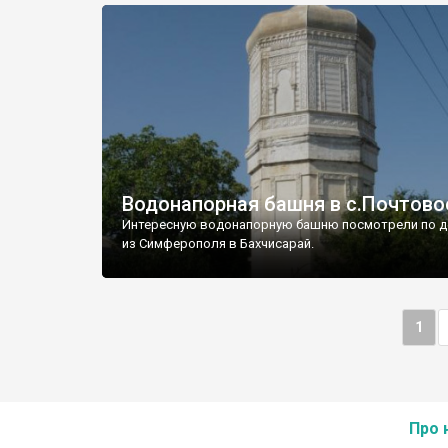
Водонапорная башня в с.Почтово
Интересную водонапорную башню посмотрели по д
из Симферополя в Бахчисарай.
1
Про 