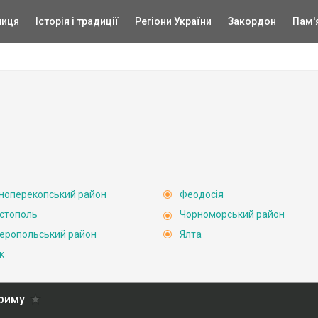
ниця
Історія і традиції
Регіони України
Закордон
Пам'
ноперекопський район
Феодосія
стополь
Чорноморський район
еропольський район
Ялта
к