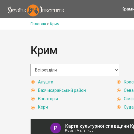
Крам
Головна
>
Крим
Крим
Алушта
Крас
Бахчисарайський район
Сева
Євпаторія
Сімф
Керч
Суда