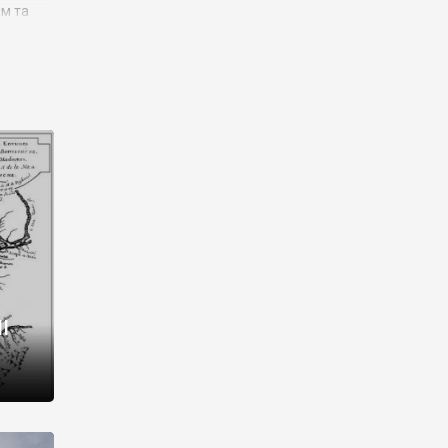
им та
ора і
є
го типу,
ей-
рний
ста:
 райони
від 2
I
і,
рукти,
 котрі