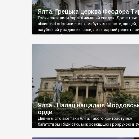
Ялта. Грецька церква Феодора Ти
Греки залишили Україні чималий спадок. Достатньо 
ніжинські огірочки – ви ж мабуть всі знаєте, що цей,
загублений у радянські часи, легендарний рецепт пр
Ніжин греки?
Ялта . Палац нащадків Мордовськ
орди
Дивне місто все таки Ялта. Такого контрасту між
багатством і бідністю, між розкішшю і розрухою в Ук
більше не знайдеш.