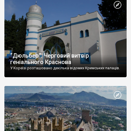
“Дюльбер”. Черговий витвір
геніального Краснова
У Кореїзі розташовано декілька відомих Кримських палаців.