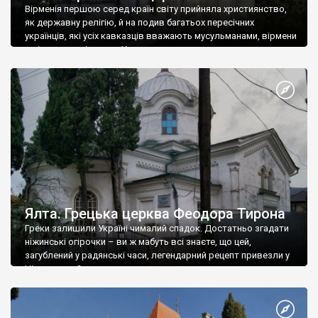
Вірменія першою серед країн світу прийняла християнство,
як державну релігію, й на подив багатьох пересічних
українців, які усіх кавказців вважають мусульманами, вірмени
є відданими вірянами Христа
Ялта. Грецька церква Феодора Тирона
Греки залишили Україні чималий спадок. Достатньо згадати
ніжинські огірочки – ви ж мабуть всі знаєте, що цей,
загублений у радянські часи, легендарний рецепт привезли у
Ніжин греки?