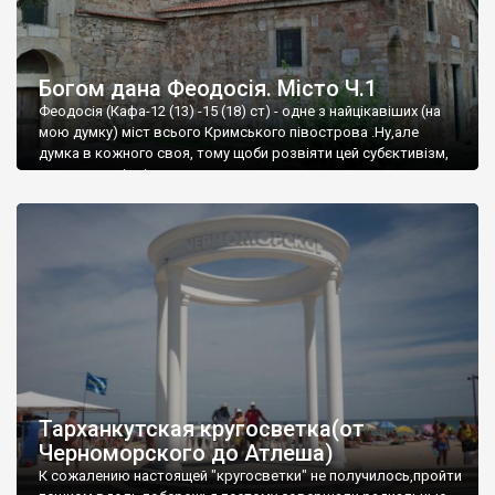
Богом дана Феодосія. Місто Ч.1
Феодосія (Кафа-12 (13) -15 (18) ст) - одне з найцікавіших (на
мою думку) міст всього Кримського півострова .Ну,але
думка в кожного своя, тому щоби розвіяти цей субєктивізм,
запрошую відвідати це
Тарханкутская кругосветка(от
Черноморского до Атлеша)
К сожалению настоящей "кругосветки" не получилось,пройти