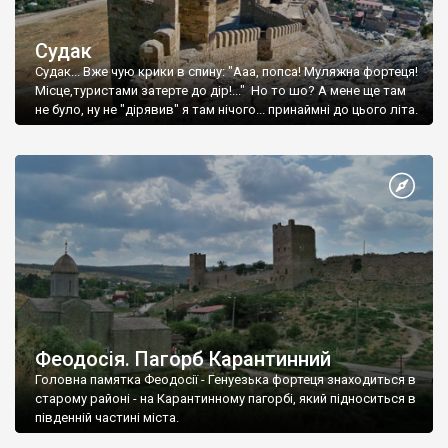
Судак
Судак... Вже чую крики в спину: "Ааа, попса! Муляжна фортеця!
Місце,туристами затерте до дір!..." Но то шо? А мене ще там
не було, ну не "дірявив" я там нічого... принаймні до цього літа.
Феодосія. Пагорб Карантинний
Головна памятка Феодосії - Генуезька фортеця знаходиться в
старому районі - на Карантинному пагорбі, який підноситься в
південній частині міста.