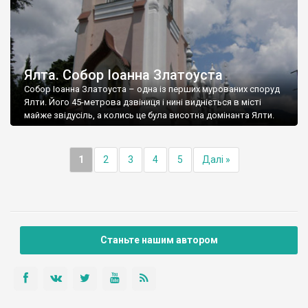
Ялта. Собор Іоанна Златоуста
Собор Іоанна Златоуста – одна із перших мурованих споруд
Ялти. Його 45-метрова дзвіниця і нині видніється в місті
майже звідусіль, а колись це була висотна домінанта Ялти.
1
2
3
4
5
Далі »
Станьте нашим автором