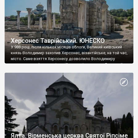
Херсонес Таврійський. ЮНЕСКО
У 988 році, після кількох місяців облоги, Великий київський
князь Володимир захопив Херсонес, візантійське, на той час,
місто. Саме взяття Херсонесу дозволило Володимиру
диктувати свої умови візантійському імператору Василю ІІ, та
одружитися з його дочкою Ганною. Цього ж року, в
Херсонесі Володимир-язичник, став Василем-християнином.
А потім було Хрещення Русі. На честь Херсонесу Таврійського
названо місто […]
Ялта. Вірменська церква Святої Ріпсіме