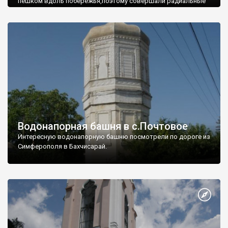
пешком вдоль побережья,поэтому совершали радиальные
вылазки из Оленевки.
Водонапорная башня в с.Почтовое
Интересную водонапорную башню посмотрели по дороге из
Симферополя в Бахчисарай.