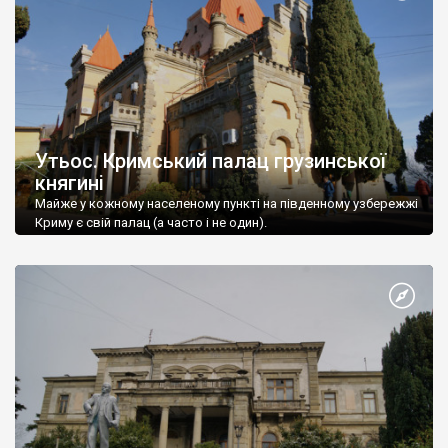
Утьос. Кримський палац грузинської
княгині
Майже у кожному населеному пункті на південному узбережжі
Криму є свій палац (а часто і не один).