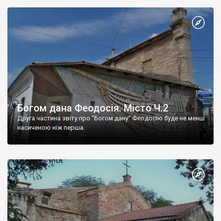
Богом дана Феодосія. Місто Ч.2
Друга частина звіту про "Богом дану" Феодосію буде не менш
насиченою ніж перша.