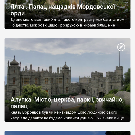
Ялта . Палац нащадків Мордовської
орди
Дивне місто все таки Ялта. Такого контрасту між багатством
і бідністю, між розкішшю і розрухою в Україні більше не
знайдеш.
Алупка. Місто, церква, парк і, звичайно,
палац
Князь Воронцов був чи не найвідомішою людиною свого
часу, але давайте не будемо кривити душею – чи знали ви це
прізвище до відвідин Алупки? Мабуть все таки ні.