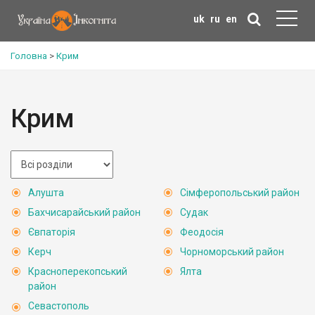
uk
ru
en
Головна
>
Крим
Крим
Алушта
Сімферопольський район
Бахчисарайський район
Судак
Євпаторія
Феодосія
Керч
Чорноморський район
Красноперекопський
Ялта
район
Севастополь