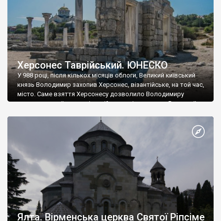
Херсонес Таврійський. ЮНЕСКО
У 988 році, після кількох місяців облоги, Великий київський
князь Володимир захопив Херсонес, візантійське, на той час,
місто. Саме взяття Херсонесу дозволило Володимиру
диктувати свої умови візантійському імператору Василю ІІ, та
одружитися з його дочкою Ганною. Цього ж року, в
Херсонесі Володимир-язичник, став Василем-християнином.
А потім було Хрещення Русі. На честь Херсонесу Таврійського
названо місто […]
Ялта. Вірменська церква Святої Ріпсіме