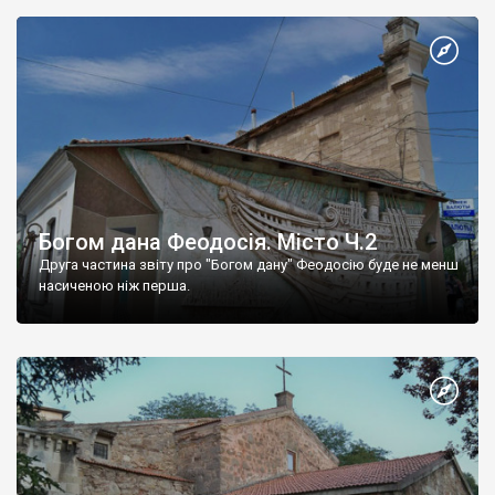
Богом дана Феодосія. Місто Ч.2
Друга частина звіту про "Богом дану" Феодосію буде не менш
насиченою ніж перша.