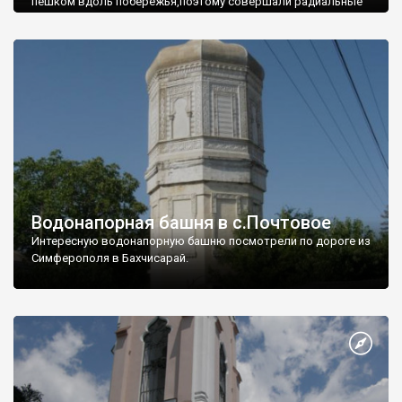
пешком вдоль побережья,поэтому совершали радиальные
вылазки из Оленевки.
Водонапорная башня в с.Почтовое
Интересную водонапорную башню посмотрели по дороге из
Симферополя в Бахчисарай.