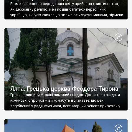
Вірменія першою серед країн світу прийняла християнство,
як державну релігію, й на подив багатьох пересічних
українців, які усіх кавказців вважають мусульманами, вірмени
є відданими вірянами Христа
Ялта. Грецька церква Феодора Тирона
Греки залишили Україні чималий спадок. Достатньо згадати
ніжинські огірочки – ви ж мабуть всі знаєте, що цей,
загублений у радянські часи, легендарний рецепт привезли у
Ніжин греки?