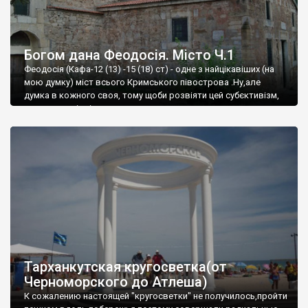
Богом дана Феодосія. Місто Ч.1
Феодосія (Кафа-12 (13) -15 (18) ст) - одне з найцікавіших (на
мою думку) міст всього Кримського півострова .Ну,але
думка в кожного своя, тому щоби розвіяти цей субєктивізм,
запрошую відвідати це
Тарханкутская кругосветка(от
Черноморского до Атлеша)
К сожалению настоящей "кругосветки" не получилось,пройти