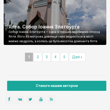
Ялта. Собор Іоанна Златоуста
Собор Іоанна Златоуста – одна із перших мурованих споруд
Ялти. Його 45-метрова дзвіниця і нині видніється в місті
майже звідусіль, а колись це була висотна домінанта Ялти.
1
2
3
4
5
Далі »
Станьте нашим автором