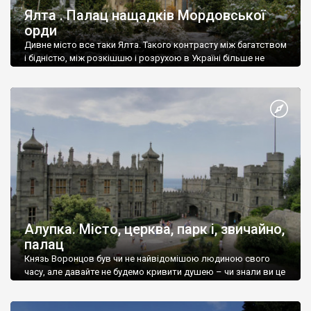
Ялта . Палац нащадків Мордовської
орди
Дивне місто все таки Ялта. Такого контрасту між багатством
і бідністю, між розкішшю і розрухою в Україні більше не
знайдеш.
Алупка. Місто, церква, парк і, звичайно,
палац
Князь Воронцов був чи не найвідомішою людиною свого
часу, але давайте не будемо кривити душею – чи знали ви це
прізвище до відвідин Алупки? Мабуть все таки ні.