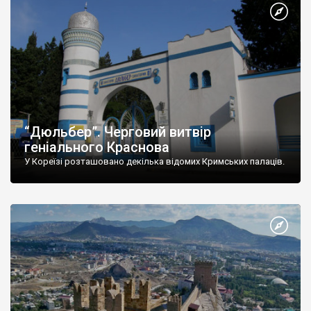
“Дюльбер”. Черговий витвір
геніального Краснова
У Кореїзі розташовано декілька відомих Кримських палаців.