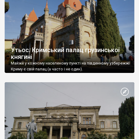
Утьос. Кримський палац грузинської
княгині
Майже у кожному населеному пункті на південному узбережжі
Криму є свій палац (а часто і не один).