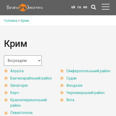
uk
ru
en
Головна
>
Крим
Крим
Алушта
Сімферопольський район
Бахчисарайський район
Судак
Євпаторія
Феодосія
Керч
Чорноморський район
Красноперекопський
Ялта
район
Севастополь