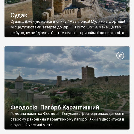
Судак
Судак... Вже чую крики в спину: "Ааа, попса! Муляжна фортеця!
Місце,туристами затерте до дір!..." Но то шо? А мене ще там
не було, ну не "дірявив" я там нічого... принаймні до цього літа.
Феодосія. Пагорб Карантинний
Головна памятка Феодосії - Генуезька фортеця знаходиться в
старому районі - на Карантинному пагорбі, який підноситься в
південній частині міста.