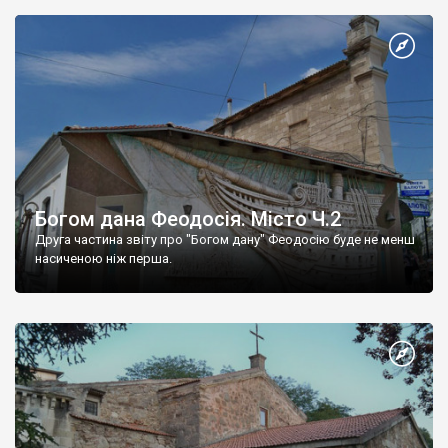
Богом дана Феодосія. Місто Ч.2
Друга частина звіту про "Богом дану" Феодосію буде не менш
насиченою ніж перша.