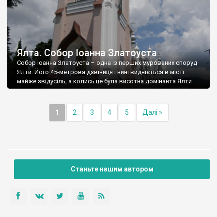
Ялта. Собор Іоанна Златоуста
Собор Іоанна Златоуста – одна із перших мурованих споруд
Ялти. Його 45-метрова дзвіниця і нині видніється в місті
майже звідусіль, а колись це була висотна домінанта Ялти.
1
2
3
4
5
Далі »
Станьте нашим автором