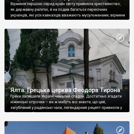
Вірменія першою серед країн світу прийняла християнство,
як державну релігію, й на подив багатьох пересічних
українців, які усіх кавказців вважають мусульманами, вірмени
є відданими вірянами Христа
Ялта. Грецька церква Феодора Тирона
Греки залишили Україні чималий спадок. Достатньо згадати
ніжинські огірочки – ви ж мабуть всі знаєте, що цей,
загублений у радянські часи, легендарний рецепт привезли у
Ніжин греки?