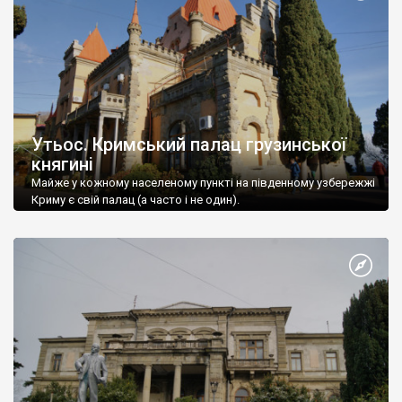
Утьос. Кримський палац грузинської
княгині
Майже у кожному населеному пункті на південному узбережжі
Криму є свій палац (а часто і не один).