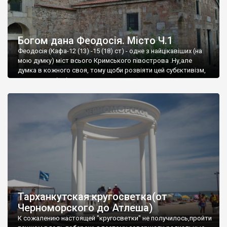
Богом дана Феодосія. Місто Ч.1
Феодосія (Кафа-12 (13) -15 (18) ст) - одне з найцікавіших (на
мою думку) міст всього Кримського півострова .Ну,але
думка в кожного своя, тому щоби розвіяти цей субєктивізм,
запрошую відвідати це
Тарханкутская кругосветка(от
Черноморского до Атлеша)
К сожалению настоящей "кругосветки" не получилось,пройти