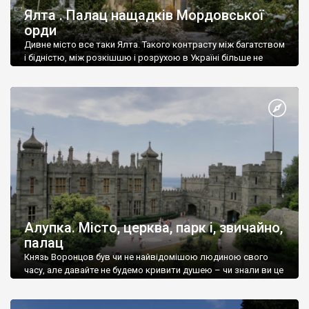
Ялта . Палац нащадків Мордовської
орди
Дивне місто все таки Ялта. Такого контрасту між багатством
і бідністю, між розкішшю і розрухою в Україні більше не
знайдеш.
Алупка. Місто, церква, парк і, звичайно,
палац
Князь Воронцов був чи не найвідомішою людиною свого
часу, але давайте не будемо кривити душею – чи знали ви це
прізвище до відвідин Алупки? Мабуть все таки ні.