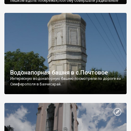
пешком вдоль побережья,поэтому совершали радиальные
вылазки из Оленевки.
Водонапорная башня в с.Почтовое
Интересную водонапорную башню посмотрели по дороге из
Симферополя в Бахчисарай.