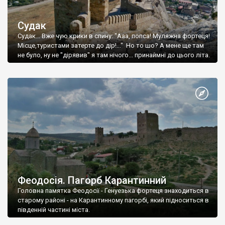
Судак
Судак... Вже чую крики в спину: "Ааа, попса! Муляжна фортеця!
Місце,туристами затерте до дір!..." Но то шо? А мене ще там
не було, ну не "дірявив" я там нічого... принаймні до цього літа.
Феодосія. Пагорб Карантинний
Головна памятка Феодосії - Генуезька фортеця знаходиться в
старому районі - на Карантинному пагорбі, який підноситься в
південній частині міста.