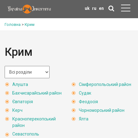
uk
ru
en
Головна
>
Крим
Крим
Алушта
Сімферопольський район
Бахчисарайський район
Судак
Євпаторія
Феодосія
Керч
Чорноморський район
Красноперекопський
Ялта
район
Севастополь