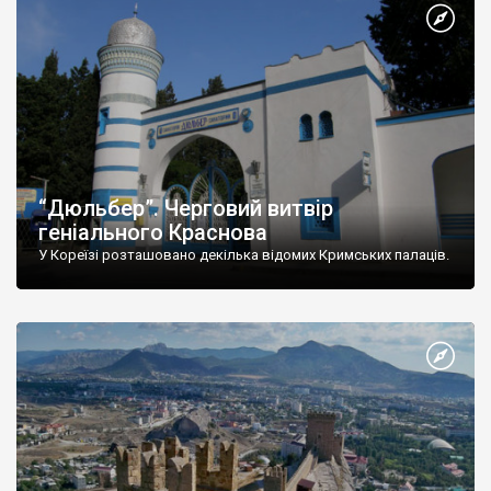
“Дюльбер”. Черговий витвір
геніального Краснова
У Кореїзі розташовано декілька відомих Кримських палаців.