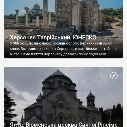
Херсонес Таврійський. ЮНЕСКО
У 988 році, після кількох місяців облоги, Великий київський
князь Володимир захопив Херсонес, візантійське, на той час,
місто. Саме взяття Херсонесу дозволило Володимиру
диктувати свої умови візантійському імператору Василю ІІ, та
одружитися з його дочкою Ганною. Цього ж року, в
Херсонесі Володимир-язичник, став Василем-християнином.
А потім було Хрещення Русі. На честь Херсонесу Таврійського
названо місто […]
Ялта. Вірменська церква Святої Ріпсіме