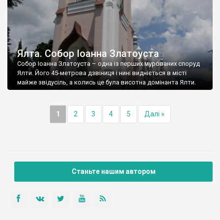
Ялта. Собор Іоанна Златоуста
Собор Іоанна Златоуста – одна із перших мурованих споруд
Ялти. Його 45-метрова дзвіниця і нині видніється в місті
майже звідусіль, а колись це була висотна домінанта Ялти.
1
2
3
4
5
Далі »
Станьте нашим автором