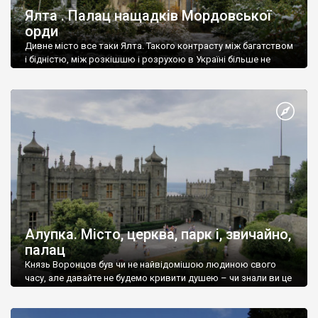
Ялта . Палац нащадків Мордовської
орди
Дивне місто все таки Ялта. Такого контрасту між багатством
і бідністю, між розкішшю і розрухою в Україні більше не
знайдеш.
Алупка. Місто, церква, парк і, звичайно,
палац
Князь Воронцов був чи не найвідомішою людиною свого
часу, але давайте не будемо кривити душею – чи знали ви це
прізвище до відвідин Алупки? Мабуть все таки ні.