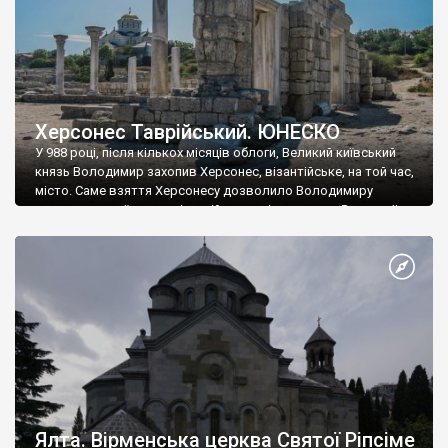
Херсонес Таврійський. ЮНЕСКО
У 988 році, після кількох місяців облоги, Великий київський
князь Володимир захопив Херсонес, візантійське, на той час,
місто. Саме взяття Херсонесу дозволило Володимиру
диктувати свої умови візантійському імператору Василю ІІ, та
одружитися з його дочкою Ганною. Цього ж року, в
Херсонесі Володимир-язичник, став Василем-християнином.
А потім було Хрещення Русі. На честь Херсонесу Таврійського
названо місто […]
Ялта. Вірменська церква Святої Ріпсіме