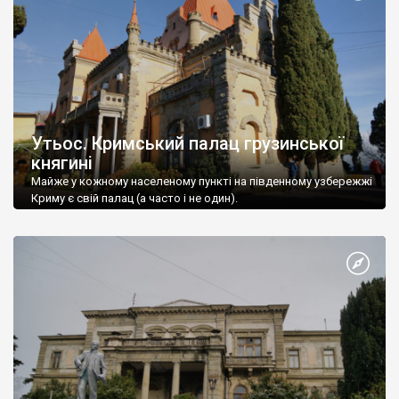
Утьос. Кримський палац грузинської
княгині
Майже у кожному населеному пункті на південному узбережжі
Криму є свій палац (а часто і не один).