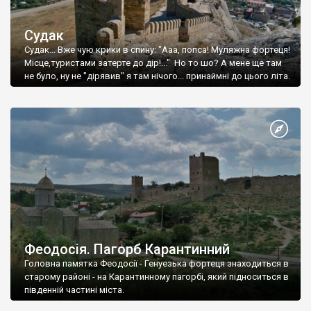
Судак
Судак... Вже чую крики в спину: "Ааа, попса! Муляжна фортеця!
Місце,туристами затерте до дір!..." Но то шо? А мене ще там
не було, ну не "дірявив" я там нічого... принаймні до цього літа.
Феодосія. Пагорб Карантинний
Головна памятка Феодосії - Генуезька фортеця знаходиться в
старому районі - на Карантинному пагорбі, який підноситься в
південній частині міста.