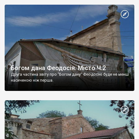
Богом дана Феодосія. Місто Ч.2
Друга частина звіту про "Богом дану" Феодосію буде не менш
насиченою ніж перша.