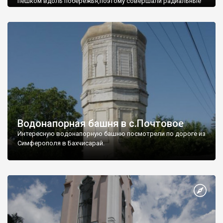
пешком вдоль побережья,поэтому совершали радиальные
вылазки из Оленевки.
Водонапорная башня в с.Почтовое
Интересную водонапорную башню посмотрели по дороге из
Симферополя в Бахчисарай.