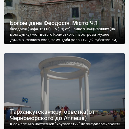
Богом дана Феодосія. Місто Ч.1
Феодосія (Кафа-12 (13) -15 (18) ст) - одне з найцікавіших (на
мою думку) міст всього Кримського півострова .Ну,але
думка в кожного своя, тому щоби розвіяти цей субєктивізм,
запрошую відвідати це
Тарханкутская кругосветка(от
Черноморского до Атлеша)
К сожалению настоящей "кругосветки" не получилось,пройти