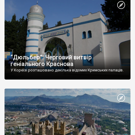
“Дюльбер”. Черговий витвір
геніального Краснова
У Кореїзі розташовано декілька відомих Кримських палаців.