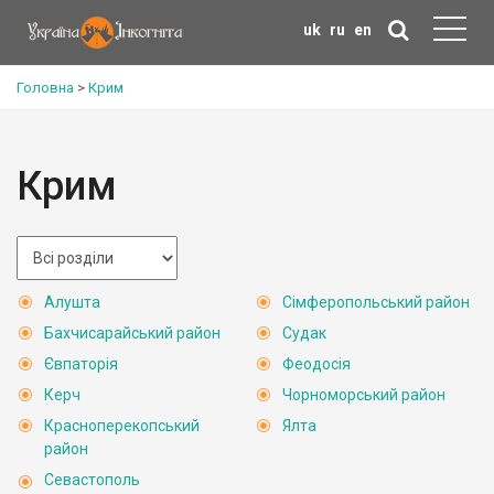
uk
ru
en
Головна
>
Крим
Крим
Алушта
Сімферопольський район
Бахчисарайський район
Судак
Євпаторія
Феодосія
Керч
Чорноморський район
Красноперекопський
Ялта
район
Севастополь