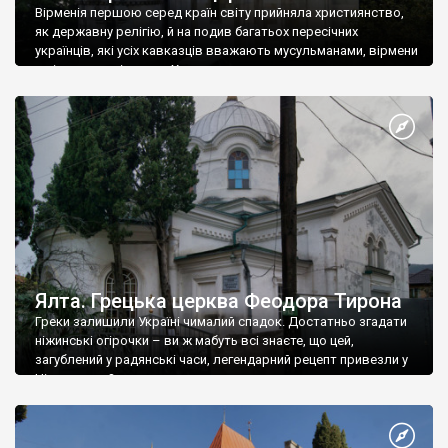
Вірменія першою серед країн світу прийняла християнство,
як державну релігію, й на подив багатьох пересічних
українців, які усіх кавказців вважають мусульманами, вірмени
є відданими вірянами Христа
Ялта. Грецька церква Феодора Тирона
Греки залишили Україні чималий спадок. Достатньо згадати
ніжинські огірочки – ви ж мабуть всі знаєте, що цей,
загублений у радянські часи, легендарний рецепт привезли у
Ніжин греки?