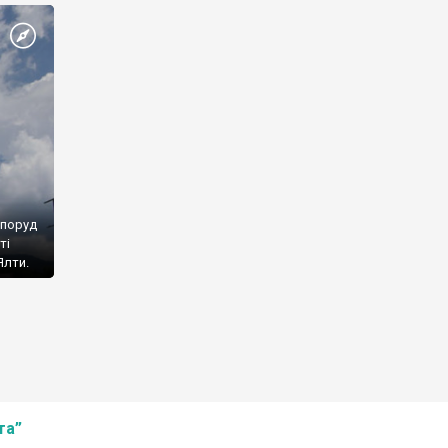
споруд
ті
Ялти.
та”