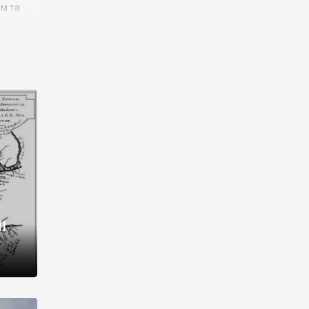
им та
ора і
є
го типу,
ей-
рний
ста:
 райони
від 2
I
і,
рукти,
 котрі