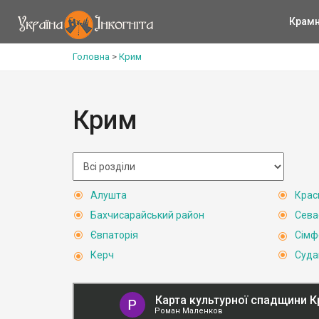
Крам
Головна
>
Крим
Крим
Алушта
Крас
Бахчисарайський район
Сева
Євпаторія
Сімф
Керч
Суда