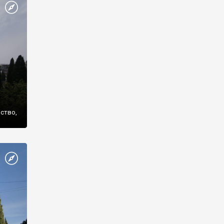
же
нство,