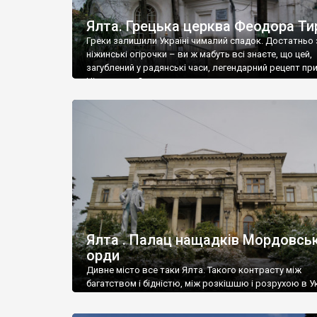
Ялта. Грецька церква Феодора Ти
Греки залишили Україні чималий спадок. Достатньо 
ніжинські огірочки – ви ж мабуть всі знаєте, що цей,
загублений у радянські часи, легендарний рецепт пр
Ніжин греки?
Ялта . Палац нащадків Мордовськ
орди
Дивне місто все таки Ялта. Такого контрасту між
багатством і бідністю, між розкішшю і розрухою в Ук
більше не знайдеш.