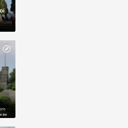
ої
ого
и ви