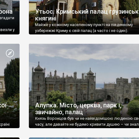
рона
Утьос. Кримський палац грузинськ
княгині
згадати
Майже у кожному населеному пункті на південному
ивезли у
узбережжі Криму є свій палац (а часто і не один).
ої
Алупка. Місто, церква, парк і,
звичайно, палац
Князь Воронцов був чи не найвідомішою людиною св
раїні
часу, але давайте не будемо кривити душею – чи знал
це прізвище до відвідин Алупки? Мабуть все таки ні.