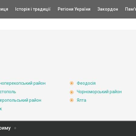
ниця
Історія і традиції
Регіони України
Закордон
Пам'
ноперекопський район
Феодосія
стополь
Чорноморський район
еропольський район
Ялта
к