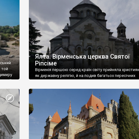
ефактів
називаються «повстяками» (postaki)…” “Вино. Крим
єкту
виробляє відмінне вино і його вдосталь: воно все ду
го».
легке біле і дуже […]
ти та
Ялта. Вірменська церква Святої
Ріпсіме
вський
 той
Вірменія першою серед країн світу прийняла христия
димиру
як державну релігію, й на подив багатьох пересічних
илю ІІ,
українців, які усіх кавказців вважають мусульманами,
 в
вірмени є відданими вірянами Христа