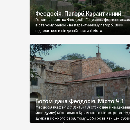
Феодосія. Пагорб Карантинний
Головна памятка Феодосії - Генуезька фортеця знах
в старому районі - на Карантинному пагорбі, який
підноситься в південній частині міста.
Богом дана Феодосія. Місто Ч.1
Феодосія (Кафа-12 (13) -15 (18) ст) - одне з найцікаві
мою думку) міст всього Кримського півострова .Ну,
думка в кожного своя, тому щоби розвіяти цей субєк
запрошую відвідати це