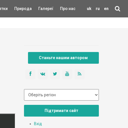
ятки
Природа
Галереї
Про нас
uk
ru
en
Станьте нашим автором
Підтримати сайт
Вхід