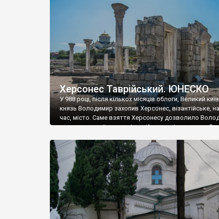
музею «Новгородський музей-заповідник» сотні арт
візантійської доби. Раритети викрадені з фондів об’
культурної спадщини ЮНЕСКО «Херсонеса Таврійсько
Офіційно – на виставку «Золото Візантії», але експер
влада в Україні вважають це лише […]
Херсонес Таврійський. ЮНЕСКО
У 988 році, після кількох місяців облоги, Великий киї
князь Володимир захопив Херсонес, візантійське, на
час, місто. Саме взяття Херсонесу дозволило Воло
диктувати свої умови візантійському імператору Вас
та одружитися з його дочкою Ганною. Цього ж року,
Херсонесі Володимир-язичник, став Василем-
християнином. А потім було Хрещення Русі. На честь
Херсонесу Таврійського названо місто […]