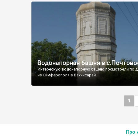
Водонапорная башня в с.Почтово
Интересную водонапорную башню посмотрели по д
из Симферополя в Бахчисарай.
1
Про 