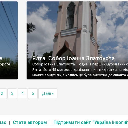
е
Ялта. Собор Іоанна Златоуста
ороге
Собор Іоанна Златоуста – одна із перших мурованих 
Ялти. Його 45-метрова дзвіниця і нині видніється в міс
майже звідусіль, а колись це була висотна домінанта 
2
3
4
5
Далі »
нас
Стати автором
Підтримати сайт “Україна Інкогні