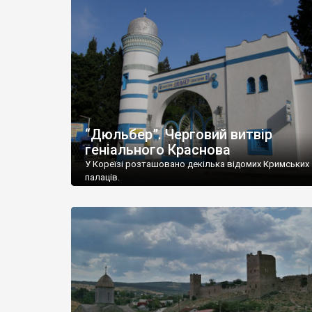
“Дюльбер”. Черговий витвір
геніального Краснова
У Кореїзі розташовано декілька відомих Кримських
палаців.