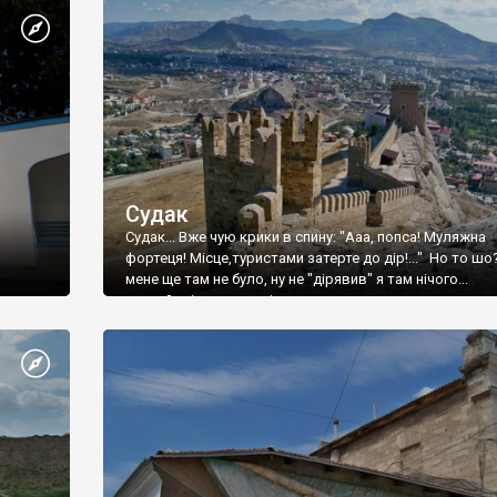
Судак
Судак... Вже чую крики в спину: "Ааа, попса! Муляжна
фортеця! Місце,туристами затерте до дір!..." Но то шо
мене ще там не було, ну не "дірявив" я там нічого...
принаймні до цього літа.