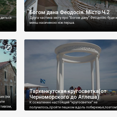
Богом дана Феодосія. Місто Ч.2
одиться
Друга частина звіту про "Богом дану" Феодосію буде 
менш насиченою ніж перша.
Тарханкутская кругосветка(от
Черноморского до Атлеша)
ших (на
але
К сожалению настоящей "кругосветки" не
тивізм,
получилось,пройти пешком вдоль побережья,поэтом
совершали радиальные вылазки из Оленевки.