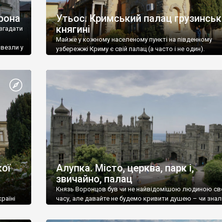
рона
Утьос. Кримський палац грузинськ
княгині
згадати
Майже у кожному населеному пункті на південному
ивезли у
узбережжі Криму є свій палац (а часто і не один).
ої
Алупка. Місто, церква, парк і,
звичайно, палац
Князь Воронцов був чи не найвідомішою людиною св
раїні
часу, але давайте не будемо кривити душею – чи знал
це прізвище до відвідин Алупки? Мабуть все таки ні.