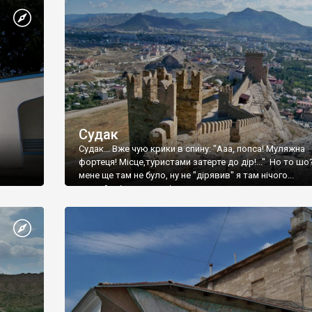
Судак
Судак... Вже чую крики в спину: "Ааа, попса! Муляжна
фортеця! Місце,туристами затерте до дір!..." Но то шо
мене ще там не було, ну не "дірявив" я там нічого...
принаймні до цього літа.