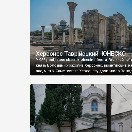
музею «Новгородський музей-заповідник» сотні арт
візантійської доби. Раритети викрадені з фондів об’
культурної спадщини ЮНЕСКО «Херсонеса Таврійсько
Офіційно – на виставку «Золото Візантії», але експер
влада в Україні вважають це лише […]
Херсонес Таврійський. ЮНЕСКО
У 988 році, після кількох місяців облоги, Великий киї
князь Володимир захопив Херсонес, візантійське, на
час, місто. Саме взяття Херсонесу дозволило Воло
диктувати свої умови візантійському імператору Вас
та одружитися з його дочкою Ганною. Цього ж року,
Херсонесі Володимир-язичник, став Василем-
християнином. А потім було Хрещення Русі. На честь
Херсонесу Таврійського названо місто […]