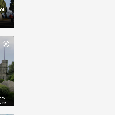
ої
ого
и ви