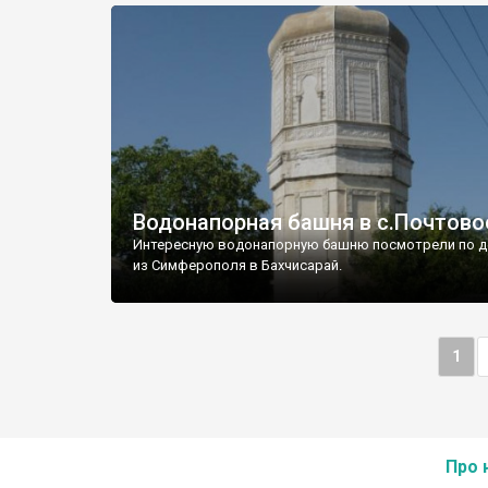
Водонапорная башня в с.Почтово
Интересную водонапорную башню посмотрели по д
из Симферополя в Бахчисарай.
1
Про 