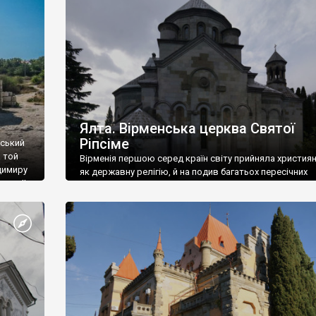
ефактів
називаються «повстяками» (postaki)…” “Вино. Крим
єкту
виробляє відмінне вино і його вдосталь: воно все ду
го».
легке біле і дуже […]
ти та
Ялта. Вірменська церква Святої
Ріпсіме
вський
 той
Вірменія першою серед країн світу прийняла христия
димиру
як державну релігію, й на подив багатьох пересічних
илю ІІ,
українців, які усіх кавказців вважають мусульманами,
 в
вірмени є відданими вірянами Христа