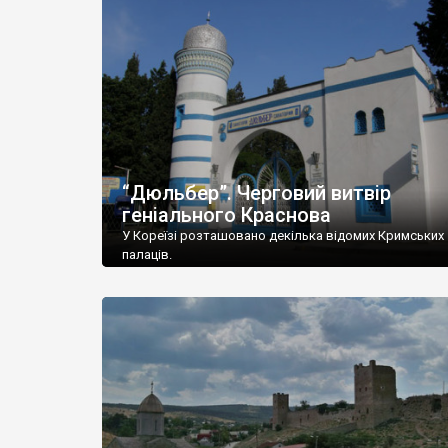
“Дюльбер”. Черговий витвір
геніального Краснова
У Кореїзі розташовано декілька відомих Кримських
палаців.