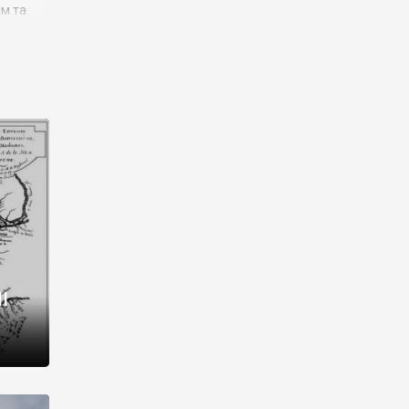
им та
ора і
є
го типу,
ей-
рний
ста:
 райони
від 2
I
і,
рукти,
 котрі