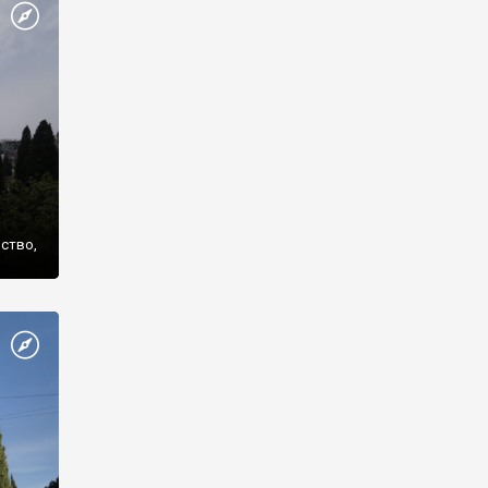
же
нство,