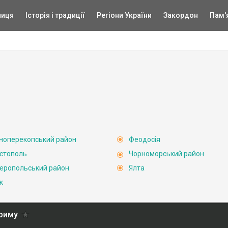
ниця
Історія і традиції
Регіони України
Закордон
Пам'
ноперекопський район
Феодосія
стополь
Чорноморський район
еропольський район
Ялта
к