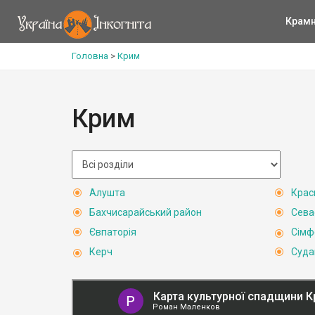
Крам
Головна
>
Крим
Крим
Алушта
Крас
Бахчисарайський район
Сева
Євпаторія
Сімф
Керч
Суда