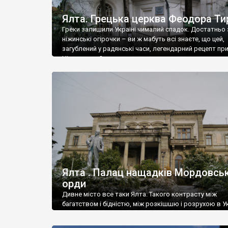
Ялта. Грецька церква Феодора Ти
Греки залишили Україні чималий спадок. Достатньо 
ніжинські огірочки – ви ж мабуть всі знаєте, що цей,
загублений у радянські часи, легендарний рецепт пр
Ніжин греки?
Ялта . Палац нащадків Мордовськ
орди
Дивне місто все таки Ялта. Такого контрасту між
багатством і бідністю, між розкішшю і розрухою в Ук
більше не знайдеш.