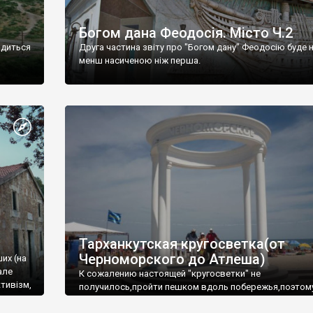
Богом дана Феодосія. Місто Ч.2
одиться
Друга частина звіту про "Богом дану" Феодосію буде 
менш насиченою ніж перша.
Тарханкутская кругосветка(от
Черноморского до Атлеша)
ших (на
але
К сожалению настоящей "кругосветки" не
тивізм,
получилось,пройти пешком вдоль побережья,поэтом
совершали радиальные вылазки из Оленевки.