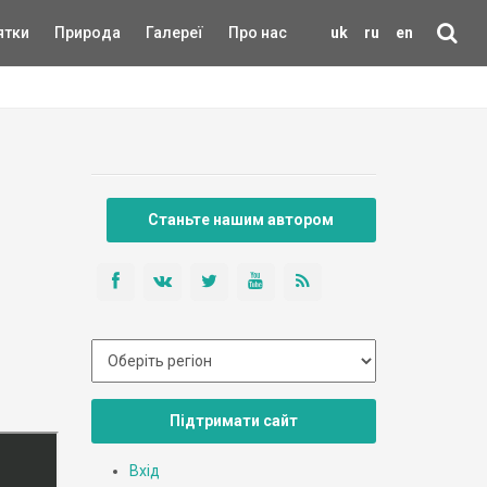
ятки
Природа
Галереї
Про нас
uk
ru
en
Станьте нашим автором
Підтримати сайт
Вхід