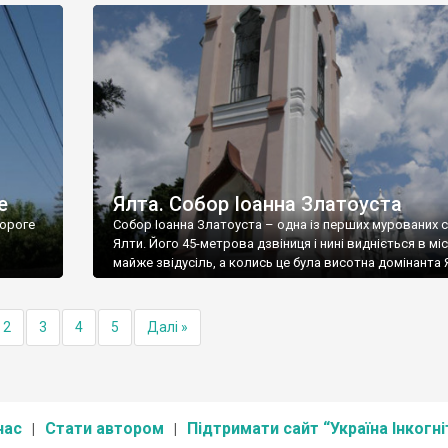
е
Ялта. Собор Іоанна Златоуста
ороге
Собор Іоанна Златоуста – одна із перших мурованих 
Ялти. Його 45-метрова дзвіниця і нині видніється в міс
майже звідусіль, а колись це була висотна домінанта 
2
3
4
5
Далі »
нас
Стати автором
Підтримати сайт “Україна Інкогні