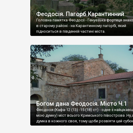
Феодосія. Пагорб Карантинний
Головна памятка Феодосії - Генуезька фортеця знах
в старому районі - на Карантинному пагорбі, який
підноситься в південній частині міста.
Богом дана Феодосія. Місто Ч.1
Феодосія (Кафа-12 (13) -15 (18) ст) - одне з найцікаві
мою думку) міст всього Кримського півострова .Ну,
думка в кожного своя, тому щоби розвіяти цей субєк
запрошую відвідати це