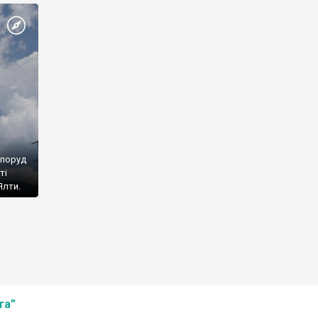
споруд
ті
Ялти.
та”