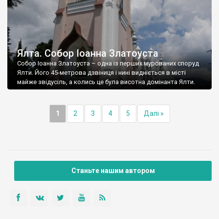
Ялта. Собор Іоанна Златоуста
Собор Іоанна Златоуста – одна із перших мурованих споруд
Ялти. Його 45-метрова дзвіниця і нині видніється в місті
майже звідусіль, а колись це була висотна домінанта Ялти.
1
2
3
4
5
Далі »
Станьте нашим автором