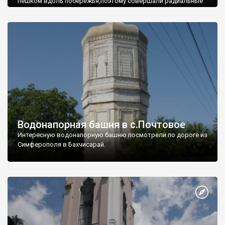
пешком вдоль побережья,поэтому совершали радиальные
вылазки из Оленевки.
Водонапорная башня в с.Почтовое
Интересную водонапорную башню посмотрели по дороге из
Симферополя в Бахчисарай.