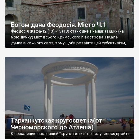
Богом дана Феодосія. Місто Ч.1
Феодосія (Кафа-12 (13) -15 (18) ст) - одне з найцікавіших (на
мою думку) міст всього Кримського півострова .Ну,але
думка в кожного своя, тому щоби розвіяти цей субєктивізм,
запрошую відвідати це
Тарханкутская кругосветка(от
Черноморского до Атлеша)
К сожалению настоящей "кругосветки" не получилось,пройти