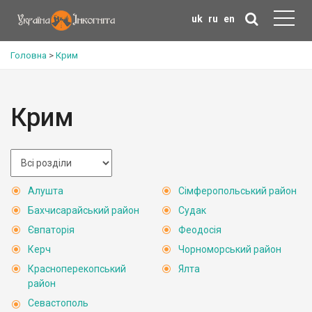
uk
ru
en
Головна
>
Крим
Крим
Алушта
Сімферопольський район
Бахчисарайський район
Судак
Євпаторія
Феодосія
Керч
Чорноморський район
Красноперекопський
Ялта
район
Севастополь