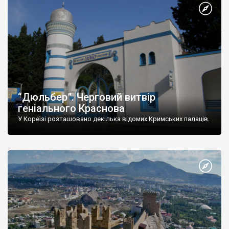
“Дюльбер”. Черговий витвір
геніального Краснова
У Кореїзі розташовано декілька відомих Кримських палаців.