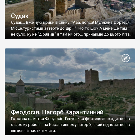
Судак
Судак... Вже чую крики в спину: "Ааа, попса! Муляжна фортеця!
Місце,туристами затерте до дір!..." Но то шо? А мене ще там
не було, ну не "дірявив" я там нічого... принаймні до цього літа.
Феодосія. Пагорб Карантинний
Головна памятка Феодосії - Генуезька фортеця знаходиться в
старому районі - на Карантинному пагорбі, який підноситься в
південній частині міста.