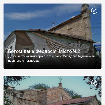
Богом дана Феодосія. Місто Ч.2
Друга частина звіту про "Богом дану" Феодосію буде не менш
насиченою ніж перша.