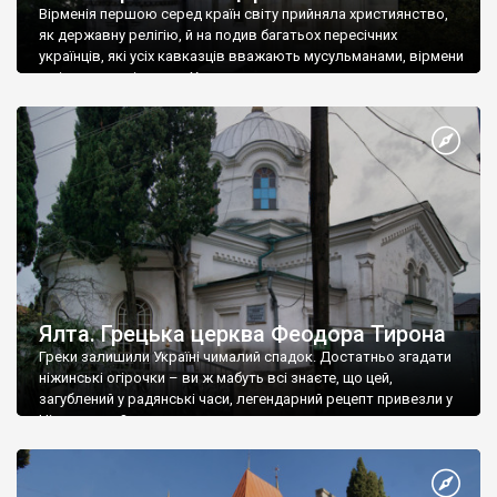
Вірменія першою серед країн світу прийняла християнство,
як державну релігію, й на подив багатьох пересічних
українців, які усіх кавказців вважають мусульманами, вірмени
є відданими вірянами Христа
Ялта. Грецька церква Феодора Тирона
Греки залишили Україні чималий спадок. Достатньо згадати
ніжинські огірочки – ви ж мабуть всі знаєте, що цей,
загублений у радянські часи, легендарний рецепт привезли у
Ніжин греки?