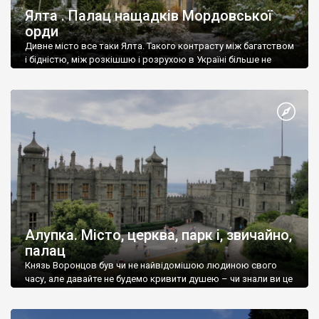
Ялта . Палац нащадків Мордовської
орди
Дивне місто все таки Ялта. Такого контрасту між багатством
і бідністю, між розкішшю і розрухою в Україні більше не
знайдеш.
Алупка. Місто, церква, парк і, звичайно,
палац
Князь Воронцов був чи не найвідомішою людиною свого
часу, але давайте не будемо кривити душею – чи знали ви це
прізвище до відвідин Алупки? Мабуть все таки ні.