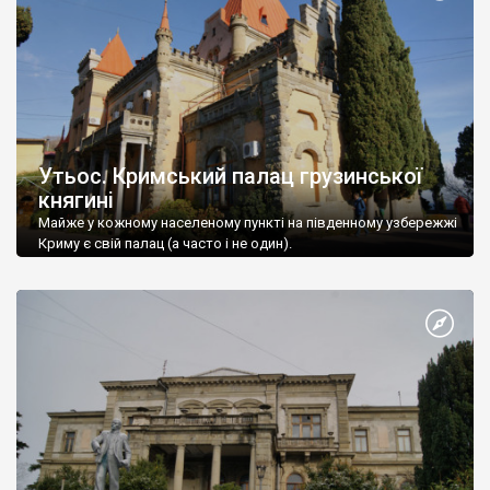
Утьос. Кримський палац грузинської
княгині
Майже у кожному населеному пункті на південному узбережжі
Криму є свій палац (а часто і не один).