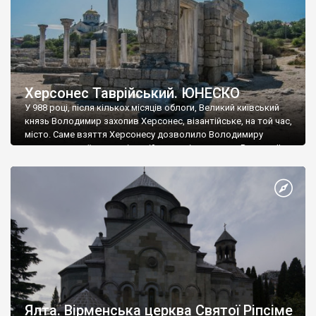
Херсонес Таврійський. ЮНЕСКО
У 988 році, після кількох місяців облоги, Великий київський
князь Володимир захопив Херсонес, візантійське, на той час,
місто. Саме взяття Херсонесу дозволило Володимиру
диктувати свої умови візантійському імператору Василю ІІ, та
одружитися з його дочкою Ганною. Цього ж року, в
Херсонесі Володимир-язичник, став Василем-християнином.
А потім було Хрещення Русі. На честь Херсонесу Таврійського
названо місто […]
Ялта. Вірменська церква Святої Ріпсіме