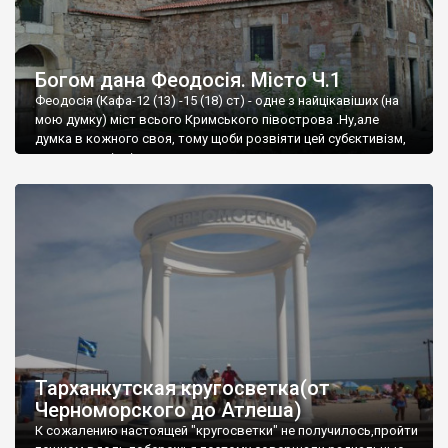
Богом дана Феодосія. Місто Ч.1
Феодосія (Кафа-12 (13) -15 (18) ст) - одне з найцікавіших (на
мою думку) міст всього Кримського півострова .Ну,але
думка в кожного своя, тому щоби розвіяти цей субєктивізм,
запрошую відвідати це
Тарханкутская кругосветка(от
Черноморского до Атлеша)
К сожалению настоящей "кругосветки" не получилось,пройти