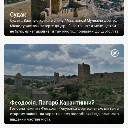
Судак
Судак... Вже чую крики в спину: "Ааа, попса! Муляжна фортеця!
Місце,туристами затерте до дір!..." Но то шо? А мене ще там
не було, ну не "дірявив" я там нічого... принаймні до цього літа.
Феодосія. Пагорб Карантинний
Головна памятка Феодосії - Генуезька фортеця знаходиться в
старому районі - на Карантинному пагорбі, який підноситься в
південній частині міста.