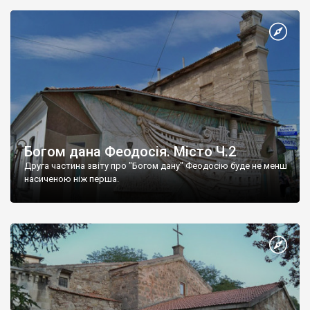
Богом дана Феодосія. Місто Ч.2
Друга частина звіту про "Богом дану" Феодосію буде не менш
насиченою ніж перша.