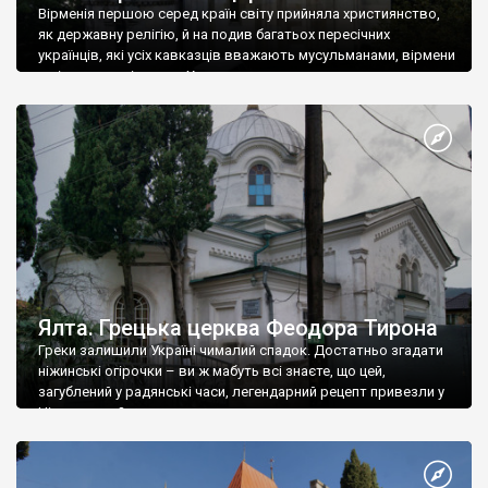
Вірменія першою серед країн світу прийняла християнство,
як державну релігію, й на подив багатьох пересічних
українців, які усіх кавказців вважають мусульманами, вірмени
є відданими вірянами Христа
Ялта. Грецька церква Феодора Тирона
Греки залишили Україні чималий спадок. Достатньо згадати
ніжинські огірочки – ви ж мабуть всі знаєте, що цей,
загублений у радянські часи, легендарний рецепт привезли у
Ніжин греки?