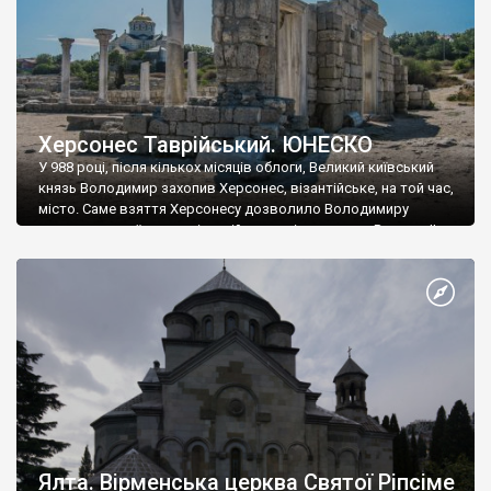
Херсонес Таврійський. ЮНЕСКО
У 988 році, після кількох місяців облоги, Великий київський
князь Володимир захопив Херсонес, візантійське, на той час,
місто. Саме взяття Херсонесу дозволило Володимиру
диктувати свої умови візантійському імператору Василю ІІ, та
одружитися з його дочкою Ганною. Цього ж року, в
Херсонесі Володимир-язичник, став Василем-християнином.
А потім було Хрещення Русі. На честь Херсонесу Таврійського
названо місто […]
Ялта. Вірменська церква Святої Ріпсіме