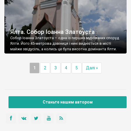
Ялта. Собор Іоанна Златоуста
Собор Іоанна Златоуста – одна із перших мурованих споруд
Ялти. Його 45-метрова дзвіниця і нині видніється в місті
майже звідусіль, а колись це була висотна домінанта Ялти.
1
2
3
4
5
Далі »
Станьте нашим автором