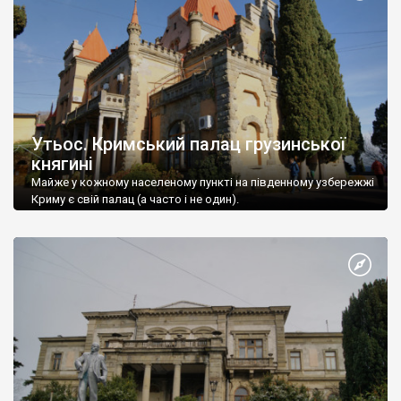
Утьос. Кримський палац грузинської
княгині
Майже у кожному населеному пункті на південному узбережжі
Криму є свій палац (а часто і не один).