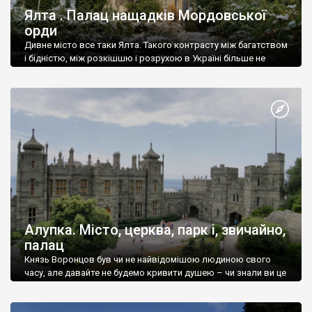
Ялта . Палац нащадків Мордовської
орди
Дивне місто все таки Ялта. Такого контрасту між багатством
і бідністю, між розкішшю і розрухою в Україні більше не
знайдеш.
Алупка. Місто, церква, парк і, звичайно,
палац
Князь Воронцов був чи не найвідомішою людиною свого
часу, але давайте не будемо кривити душею – чи знали ви це
прізвище до відвідин Алупки? Мабуть все таки ні.