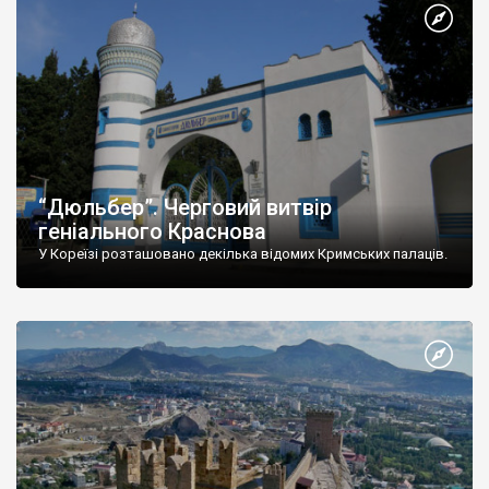
“Дюльбер”. Черговий витвір
геніального Краснова
У Кореїзі розташовано декілька відомих Кримських палаців.