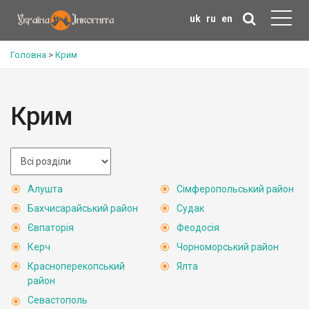
uk
ru
en
Головна
>
Крим
Крим
Алушта
Сімферопольський район
Бахчисарайський район
Судак
Євпаторія
Феодосія
Керч
Чорноморський район
Красноперекопський
Ялта
район
Севастополь