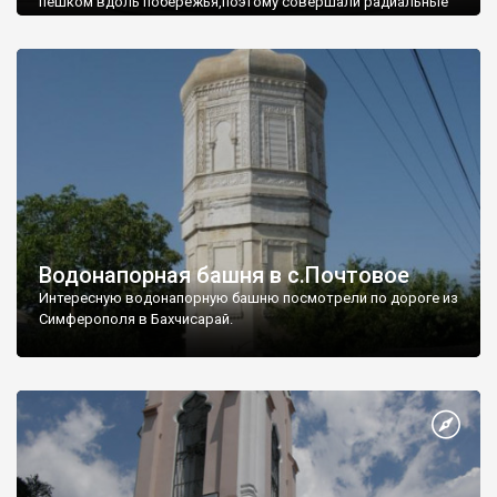
пешком вдоль побережья,поэтому совершали радиальные
вылазки из Оленевки.
Водонапорная башня в с.Почтовое
Интересную водонапорную башню посмотрели по дороге из
Симферополя в Бахчисарай.