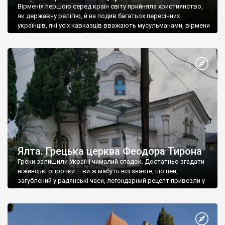
Вірменія першою серед країн світу прийняла християнство,
як державну релігію, й на подив багатьох пересічних
українців, які усіх кавказців вважають мусульманами, вірмени
є відданими вірянами Христа
Ялта. Грецька церква Феодора Тирона
Греки залишили Україні чималий спадок. Достатньо згадати
ніжинські огірочки – ви ж мабуть всі знаєте, що цей,
загублений у радянські часи, легендарний рецепт привезли у
Ніжин греки?