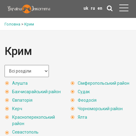
uk
ru
en
Головна
>
Крим
Крим
Алушта
Сімферопольський район
Бахчисарайський район
Судак
Євпаторія
Феодосія
Керч
Чорноморський район
Красноперекопський
Ялта
район
Севастополь