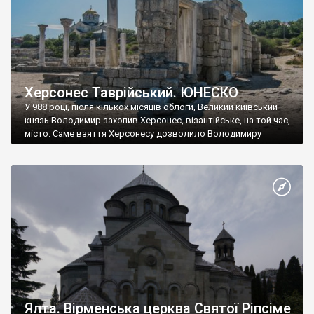
Херсонес Таврійський. ЮНЕСКО
У 988 році, після кількох місяців облоги, Великий київський
князь Володимир захопив Херсонес, візантійське, на той час,
місто. Саме взяття Херсонесу дозволило Володимиру
диктувати свої умови візантійському імператору Василю ІІ, та
одружитися з його дочкою Ганною. Цього ж року, в
Херсонесі Володимир-язичник, став Василем-християнином.
А потім було Хрещення Русі. На честь Херсонесу Таврійського
названо місто […]
Ялта. Вірменська церква Святої Ріпсіме