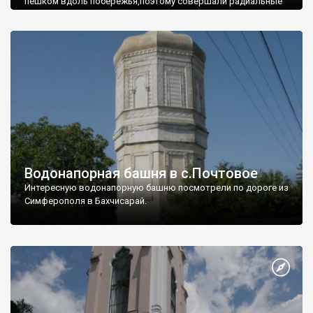
пешком вдоль побережья,поэтому совершали радиальные
вылазки из Оленевки.
Водонапорная башня в с.Почтовое
Интересную водонапорную башню посмотрели по дороге из
Симферополя в Бахчисарай.