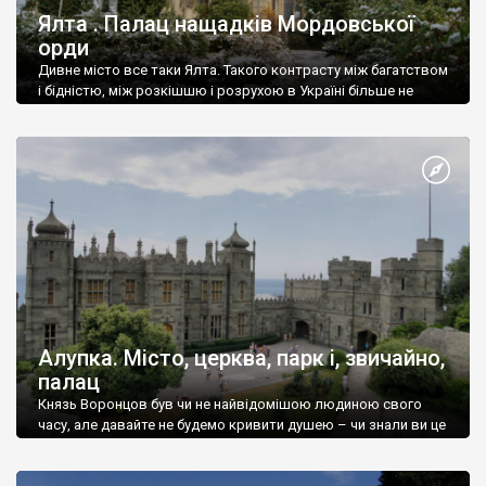
Ялта . Палац нащадків Мордовської
орди
Дивне місто все таки Ялта. Такого контрасту між багатством
і бідністю, між розкішшю і розрухою в Україні більше не
знайдеш.
Алупка. Місто, церква, парк і, звичайно,
палац
Князь Воронцов був чи не найвідомішою людиною свого
часу, але давайте не будемо кривити душею – чи знали ви це
прізвище до відвідин Алупки? Мабуть все таки ні.