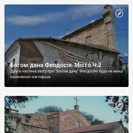
Богом дана Феодосія. Місто Ч.2
Друга частина звіту про "Богом дану" Феодосію буде не менш
насиченою ніж перша.