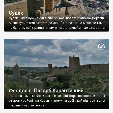
Судак
Судак... Вже чую крики в спину: "Ааа, попса! Муляжна фортеця!
Місце,туристами затерте до дір!..." Но то шо? А мене ще там
не було, ну не "дірявив" я там нічого... принаймні до цього літа.
Феодосія. Пагорб Карантинний
Головна памятка Феодосії - Генуезька фортеця знаходиться в
старому районі - на Карантинному пагорбі, який підноситься в
південній частині міста.