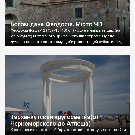
Богом дана Феодосія. Місто Ч.1
Феодосія (Кафа-12 (13) -15 (18) ст) - одне з найцікавіших (на
мою думку) міст всього Кримського півострова .Ну,але
думка в кожного своя, тому щоби розвіяти цей субєктивізм,
запрошую відвідати це
Тарханкутская кругосветка(от
Черноморского до Атлеша)
К сожалению настоящей "кругосветки" не получилось,пройти