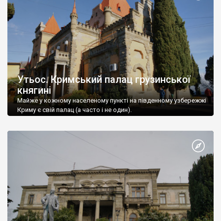
Утьос. Кримський палац грузинської
княгині
Майже у кожному населеному пункті на південному узбережжі
Криму є свій палац (а часто і не один).