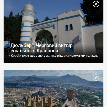
“Дюльбер”. Черговий витвір
геніального Краснова
У Кореїзі розташовано декілька відомих Кримських палаців.