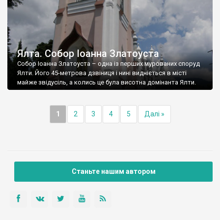
Ялта. Собор Іоанна Златоуста
Собор Іоанна Златоуста – одна із перших мурованих споруд
Ялти. Його 45-метрова дзвіниця і нині видніється в місті
майже звідусіль, а колись це була висотна домінанта Ялти.
1
2
3
4
5
Далі »
Станьте нашим автором